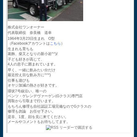
株式会社ワンオーナー
代表取締役 奈良橋 道幸
1964年3月23日生まれ O型
（Facebookアカウントは
こちら
）
生まれも育ちも
葛飾、柴又となりの新小岩^^)/
子ども好きが高じて、
4人の息子に囲まれています。
早く、一緒に飲みたい分だけ
最近控え目な飲み方に^^*)
仕事も遊びも
オヤジ加減の熱さが好きです。
環状7号線沿い、唯一の
ベンツ・ゲレンデヴァーゲン(Gクラス)専門店
買取から引取まで行います。
もちろん修理も自社認証工場完備なのでGクラスの
修理も勿論 お任せ下さい。
是非、1度、顔を見に来てください。
メールやコメントもお待ちしてます。