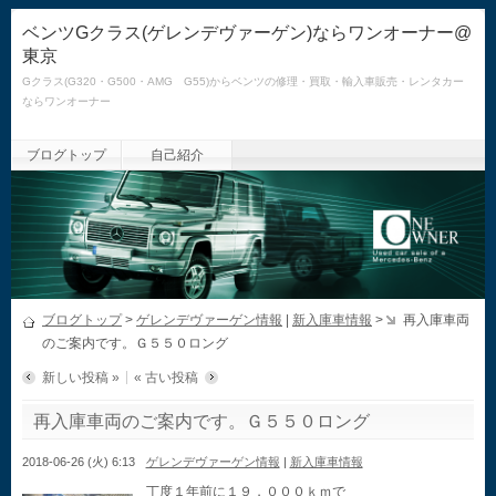
ベンツGクラス(ゲレンデヴァーゲン)ならワンオーナー@
東京
Gクラス(G320・G500・AMG G55)からベンツの修理・買取・輸入車販売・レンタカー
ならワンオーナー
ブログトップ
自己紹介
ブログトップ
>
ゲレンデヴァーゲン情報
|
新入庫車情報
>
再入庫車両
のご案内です。Ｇ５５０ロング
新しい投稿 »
« 古い投稿
再入庫車両のご案内です。Ｇ５５０ロング
2018-06-26 (火) 6:13
ゲレンデヴァーゲン情報
|
新入庫車情報
丁度１年前に１９，０００ｋｍで