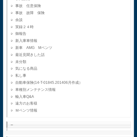
事故 任意保険
事故 故障 保険
余談
実録２４時
御報告
新入庫車情報
新車 AMG Mベンツ
最近見聞きした話
未分類
気になる商品
私し事
自動車保険(14-T-01845.201406月作成）
車種別メンテナンス情報
輸入車Q&A
遠方のお客様
Ｍベンツ情報
–