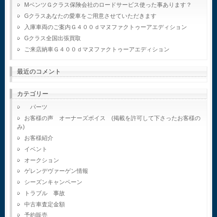
MベンツＧクラス保険会社のロードサービス使った事あります？
Gクラスあなたの愛車をご用意させていただきます
入庫車両のご案内Ｇ４００ｄマヌファクトゥーアエディション
Gクラス全国出張買取
ご来店納車Ｇ４００ｄマヌファクトゥーアエディション
最近のコメント
カテゴリー
パーツ
お客様の声 オーナーズボイス (掲載を許可して下さったお客様の
み)
お客様紹介
イベント
オークション
ゲレンデヴァーゲン情報
シーズンキャンペーン
トラブル 事故
中古車査定金額
予約販売