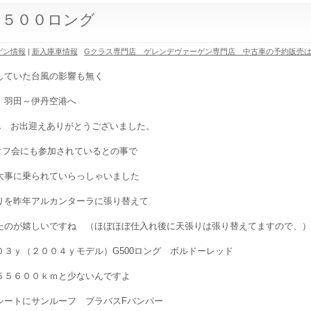
Ｇ５００ロング
ゲン情報
|
新入庫車情報
Gクラス専門店 ゲレンデヴァーゲン専門店 中古車の予約販売
していた台風の影響も無く
 羽田～伊丹空港へ
ん お出迎えありがとうございました。
オフ会にも参加されているとの事で
大事に乗られていらっしゃいました
りを昨年アルカンターラに張り替えて
たのが嬉しいですね （ほぼほぼ仕入れ後に天張りは張り替えてますので、）
０３ｙ（２００４ｙモデル）G500ロング ボルドーレッド
５５６００ｋｍと少ないんですよ
シートにサンルーフ ブラバスFバンパー