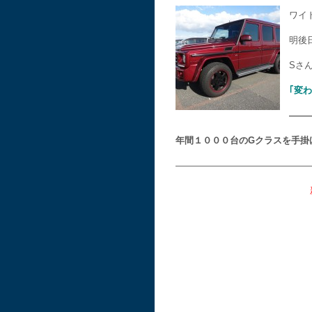
ワイ
明後
Sさ
｢変
——
年間１０００台のGクラスを手掛
———————————————