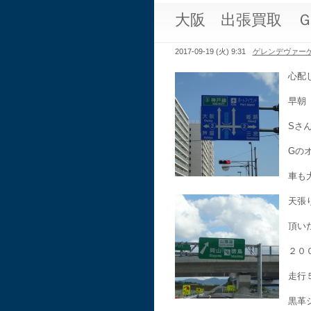
大阪 出張買取 
2017-09-19 (火) 9:31
ゲレンデヴァー
心配
早朝
Sさ
Gの
車も
天張
頂い
２０
走行
黒革