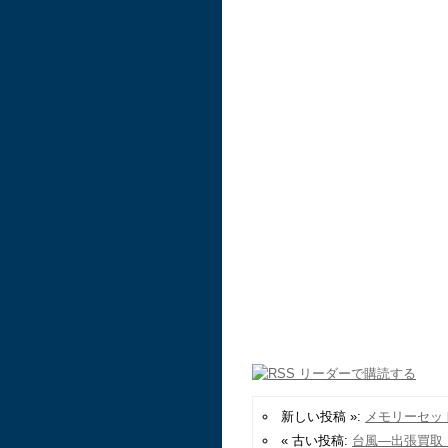
新しい投稿 »:
メモリーセッ
« 古い投稿:
台風—出張買取