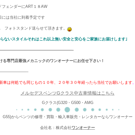
ドフェンダーにART１８AW
日には当社に到着予定です
ん フォトスタンド送らせて頂きます。
わらないスタイルそれはこれ以上無い安全と安心をご家族にお届けします｣
———————————————————-
ける専門店最強メカニックのワンオーナーにお任せ下さい！
———————-
新車は何処でも同じもの１０年、２０年３０年経ったら当社でお願いします
メルセデスベンツGクラス中古車情報はこちら
Gクラス(G320・G500・AMG
G55)からベンツの修理・買取・輸入車販売・レンタカーならワンオーナー
会社名：株式会社
ワンオーナー