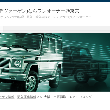
デヴァーゲン)ならワンオーナー@東京
 G55)からベンツの修理・買取・輸入車販売・レンタカーならワンオーナー
ーゲン情報
|
新入庫車情報
>
大阪 出張買取 Ｇ５００ロング