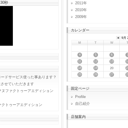
30秒
2011
2010
2009
カレンダー
«
9月 
M
T
W
4
5
6
11
12
13
1
18
19
2
20
25
26
27
2
ロードサービス使った事あります？
意させていただきます
固定ページ
マヌファクトゥーアエディション
Profile
自己紹介
ァクトゥーアエディション
店舗案内