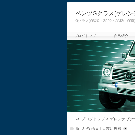
ベンツGクラス(ゲレン
Gクラス(G320・G500・AMG
ブログトップ
自己紹介
ブログトップ
>
ゲレンデヴァ
新しい投稿 »
« 古い投稿