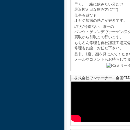
早く、一緒に飲みたい分だけ
最近控え目な飲み方に^^*)
仕事も遊びも
オヤジ加減の熱さが好きです。
環状7号線沿い、唯一の
ベンツ・ゲレンデヴァーゲン(G
買取から引取まで行います。
もちろん修理も自社認証工場完
修理も勿論 お任せ下さい。
是非、1度、顔を見に来てくださ
メールやコメントもお待ちして
株式会社ワンオーナー 全国CM30