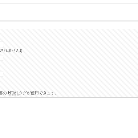
されません))
部の
HTML
タグが使用できます。