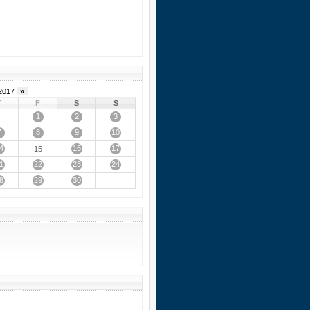
2017
»
T
F
S
S
1
2
3
7
8
9
10
4
16
17
15
1
22
23
24
8
29
30