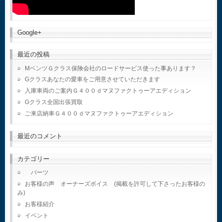
Google+
最近の投稿
MベンツＧクラス保険会社のロードサービス使った事あります？
Gクラスあなたの愛車をご用意させていただきます
入庫車両のご案内Ｇ４００ｄマヌファクトゥーアエディション
Gクラス全国出張買取
ご来店納車Ｇ４００ｄマヌファクトゥーアエディション
最近のコメント
カテゴリー
パーツ
お客様の声 オーナーズボイス (掲載を許可して下さったお客様の
み)
お客様紹介
イベント