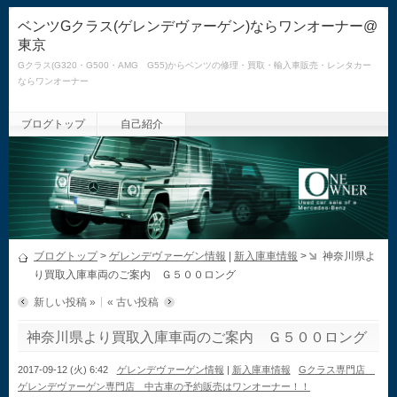
ベンツGクラス(ゲレンデヴァーゲン)ならワンオーナー@
東京
Gクラス(G320・G500・AMG G55)からベンツの修理・買取・輸入車販売・レンタカー
ならワンオーナー
ブログトップ
自己紹介
ブログトップ
>
ゲレンデヴァーゲン情報
|
新入庫車情報
>
神奈川県よ
り買取入庫車両のご案内 Ｇ５００ロング
新しい投稿 »
« 古い投稿
神奈川県より買取入庫車両のご案内 Ｇ５００ロング
2017-09-12 (火) 6:42
ゲレンデヴァーゲン情報
|
新入庫車情報
Gクラス専門店
ゲレンデヴァーゲン専門店 中古車の予約販売はワンオーナー！！