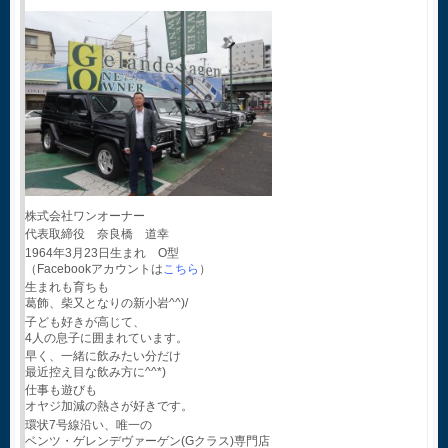
株式会社ワンオーナー
代表取締役 奈良橋 道幸
1964年3月23日生まれ O型
（Facebookアカウントは
こちら
）
生まれも育ちも
葛飾、柴又となりの新小岩^^)/
子ども好きが高じて、
4人の息子に囲まれています。
早く、一緒に飲みたい分だけ
最近控え目な飲み方に^^*)
仕事も遊びも
オヤジ加減の熱さが好きです。
環状7号線沿い、唯一の
ベンツ・ゲレンデヴァーゲン(Gクラス)専門店