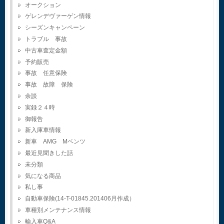
オークション
ゲレンデヴァーゲン情報
シーズンキャンペーン
トラブル 事故
中古車査定金額
予約販売
事故 任意保険
事故 故障 保険
余談
実録２４時
御報告
新入庫車情報
新車 AMG Mベンツ
最近見聞きした話
未分類
気になる商品
私し事
自動車保険(14-T-01845.201406月作成）
車種別メンテナンス情報
輸入車Q&A