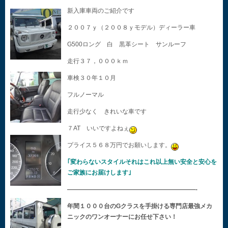
新入庫車両のご紹介です
２００７ｙ（２００８ｙモデル）ディーラー車
G500ロング 白 黒革シート サンルーフ
走行３７，０００ｋｍ
車検３０年１０月
フルノーマル
走行少なく きれいな車です
７AT いいですよねぇ
プライス５６８万円でお願いします。
｢変わらないスタイルそれはこれ以上無い安全と安心を
ご家族にお届けします｣
—————————————————————-
年間１０００台のGクラスを手掛ける専門店最強メカ
ニックのワンオーナーにお任せ下さい！