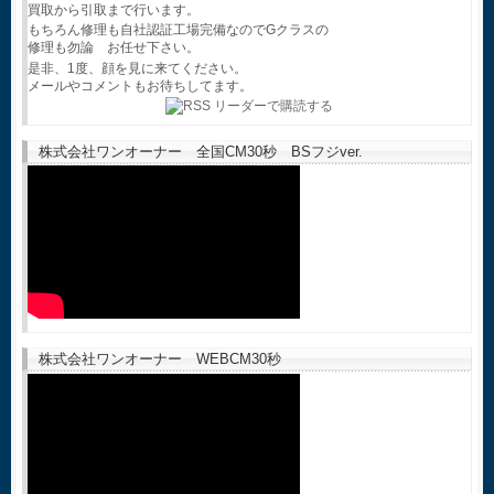
買取から引取まで行います。
もちろん修理も自社認証工場完備なのでGクラスの
修理も勿論 お任せ下さい。
是非、1度、顔を見に来てください。
メールやコメントもお待ちしてます。
株式会社ワンオーナー 全国CM30秒 BSフジver.
株式会社ワンオーナー WEBCM30秒