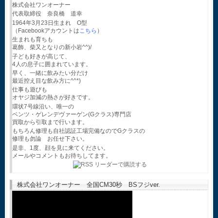
株式会社ワンオーナー
代表取締役 奈良橋 道幸
1964年3月23日生まれ O型
（Facebookアカウントは
こちら
）
生まれも育ちも
葛飾、柴又となりの新小岩^^)/
子ども好きが高じて、
4人の息子に囲まれています。
早く、一緒に飲みたい分だけ
最近控え目な飲み方に^^*)
仕事も遊びも
オヤジ加減の熱さが好きです。
環状7号線沿い、唯一の
ベンツ・ゲレンデヴァーゲン(Gクラス)専門店
買取から引取まで行います。
もちろん修理も自社認証工場完備なのでGクラスの
修理も勿論 お任せ下さい。
是非、1度、顔を見に来てください。
メールやコメントもお待ちしてます。
株式会社ワンオーナー 全国CM30秒 BSフジver.