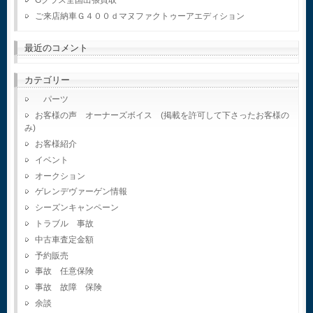
ご来店納車Ｇ４００ｄマヌファクトゥーアエディション
最近のコメント
カテゴリー
パーツ
お客様の声 オーナーズボイス (掲載を許可して下さったお客様の
み)
お客様紹介
イベント
オークション
ゲレンデヴァーゲン情報
シーズンキャンペーン
トラブル 事故
中古車査定金額
予約販売
事故 任意保険
事故 故障 保険
余談