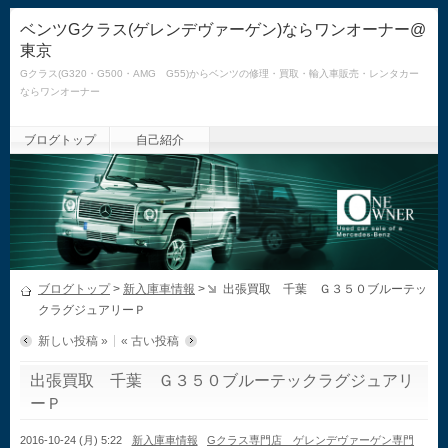
ベンツGクラス(ゲレンデヴァーゲン)ならワンオーナー@
東京
Gクラス(G320・G500・AMG G55)からベンツの修理・買取・輸入車販売・レンタカー
ならワンオーナー
ブログトップ
自己紹介
ブログトップ
>
新入庫車情報
>
出張買取 千葉 Ｇ３５０ブルーテッ
クラグジュアリーＰ
新しい投稿 »
« 古い投稿
出張買取 千葉 Ｇ３５０ブルーテックラグジュアリ
ーＰ
2016-10-24 (月) 5:22
新入庫車情報
Gクラス専門店 ゲレンデヴァーゲン専門