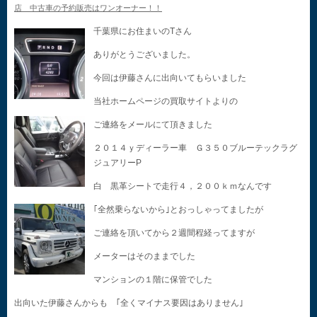
店 中古車の予約販売はワンオーナー！！
千葉県にお住まいのTさん
ありがとうございました。
今回は伊藤さんに出向いてもらいました
当社ホームページの買取サイトよりの
ご連絡をメールにて頂きました
２０１４ｙディーラー車 Ｇ３５０ブルーテックラグ
ジュアリーP
白 黒革シートで走行４，２００ｋｍなんです
｢全然乗らないから｣とおっしゃってましたが
ご連絡を頂いてから２週間程経ってますが
メーターはそのままでした
マンションの１階に保管でした
出向いた伊藤さんからも ｢全くマイナス要因はありません｣