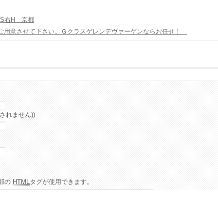
0S右H 京都
ご用意させて下さい。Ｇクラスゲレンデヴァーゲンならお任せ！
されません))
部の
HTML
タグが使用できます。