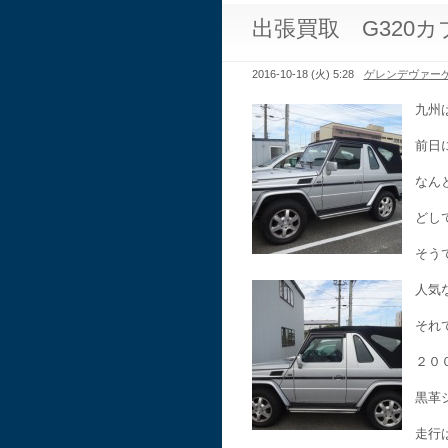
出張買取 G320
2016-10-18 (火) 5:28
ゲレンデヴァー
九州
前日
なん
どし
そう
人気
それ
２０
黒革
走行