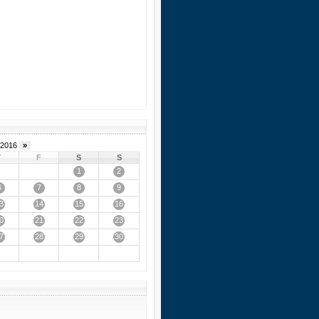
2016
»
T
F
S
S
1
2
6
7
8
9
3
14
15
16
0
21
22
23
7
28
29
30