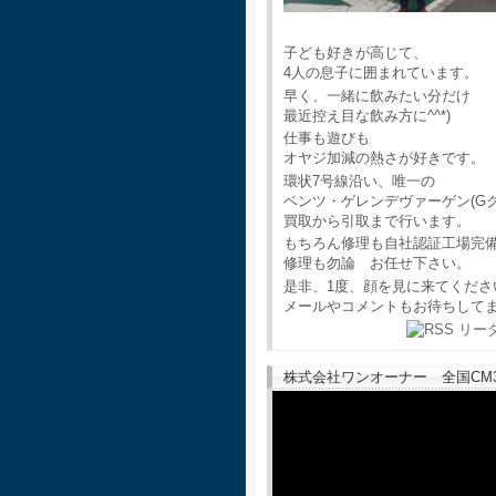
子ども好きが高じて、
4人の息子に囲まれています。
早く、一緒に飲みたい分だけ
最近控え目な飲み方に^^*)
仕事も遊びも
オヤジ加減の熱さが好きです。
環状7号線沿い、唯一の
ベンツ・ゲレンデヴァーゲン(G
買取から引取まで行います。
もちろん修理も自社認証工場完
修理も勿論 お任せ下さい。
是非、1度、顔を見に来てくださ
メールやコメントもお待ちして
株式会社ワンオーナー 全国CM30