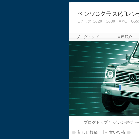
ベンツGクラス(ゲレン
Gクラス(G320・G500・AMG
ブログトップ
自己紹介
ブログトップ
>
ゲレンデヴァ
新しい投稿 »
« 古い投稿