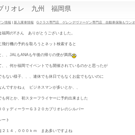
カブリオレ 九州 福岡県
ゲン情報
|
新入庫車情報
Gクラス専門店 ゲレンデヴァーゲン専門店 自動車保険もワン
は福岡のYさん ありがとうございました。
に飛行機の予約を取ろうとネット検索すると
と、、JALもANAも午後の帰りの便が満席
て、、何か福岡でイベントでも開催されているのかと思ったが
でもない様子、、、連休でも休日でもなくお盆でもないのに
なんですかねぇ ビジネスマンが多いとか、、
でも何とか、初スターフライヤーに予約出来ました
００ｙディーラーＧ３２０カブリオレのシルバー
シート
は２１４，０００ｋｍ まあ多いですよね