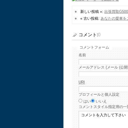
新しい投稿 »:
出張買取G50
« 古い投稿:
あなたの愛車を
コメント:
0
コメントフォーム
名前
メールアドレス (メール (公開
URI
プロフィールと個人設定
はい
いいえ
コメント
スタイル指定用の一