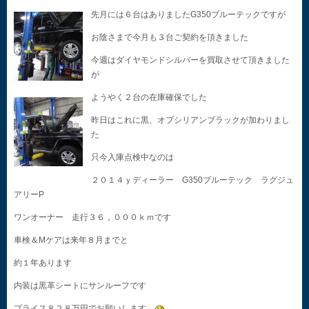
先月には６台はありましたG350ブルーテックですが
お陰さまで今月も３台ご契約を頂きました
今週はダイヤモンドシルバーを買取させて頂きました
が
ようやく２台の在庫確保でした
昨日はこれに黒、オプシリアンブラックが加わりまし
た
只今入庫点検中なのは
２０１４ｙディーラー G350ブルーテック ラグジュ
アリーP
ワンオーナー 走行３６，０００ｋｍです
車検＆Mケアは来年８月までと
約１年あります
内装は黒革シートにサンルーフです
プライス８２８万円でお願いします。