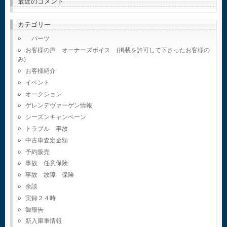
最近のコメント
カテゴリー
パーツ
お客様の声 オーナーズボイス (掲載を許可して下さったお客様の
み)
お客様紹介
イベント
オークション
ゲレンデヴァーゲン情報
シーズンキャンペーン
トラブル 事故
中古車査定金額
予約販売
事故 任意保険
事故 故障 保険
余談
実録２４時
御報告
新入庫車情報