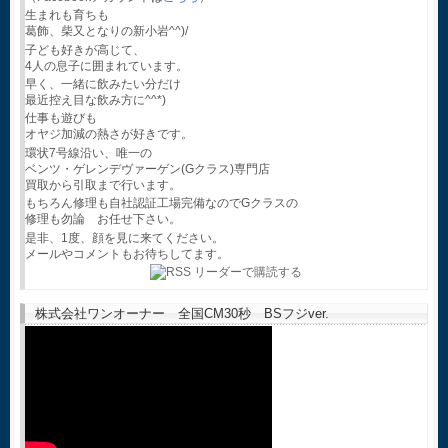
生まれも育ちも
葛飾、柴又となりの新小岩^^)/
子ども好きが高じて、
4人の息子に囲まれています。
早く、一緒に飲みたい分だけ
最近控え目な飲み方に^^*)
仕事も遊びも
オヤジ加減の熱さが好きです。
環状7号線沿い、唯一の
ベンツ・ゲレンデヴァーゲン(Gクラス)専門店
買取から引取まで行います。
もちろん修理も自社認証工場完備なのでGクラスの
修理も勿論 お任せ下さい。
是非、1度、顔を見に来てください。
メールやコメントもお待ちしてます。
株式会社ワンオーナー 全国CM30秒 BSフジver.