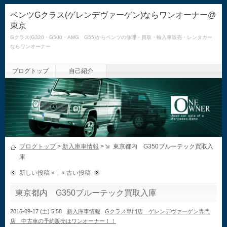
ベンツGクラス(ゲレンデヴァーゲン)ならワンオーナー@
東京
Gクラス(G320・G500・AMG G55)からベンツの修理・買取・輸入車販売・レンタカー
ならワンオーナー
ブログトップ
自己紹介
ブログトップ
>
新入庫車情報
>
東京都内 G350ブルーテック買取入
庫
新しい投稿 »
« 古い投稿
東京都内 G350ブルーテック買取入庫
2016-09-17 (土) 5:58
新入庫車情報
Gクラス専門店 ゲレンデヴァーゲン専門
店 中古車の予約販売はワンオーナー！！