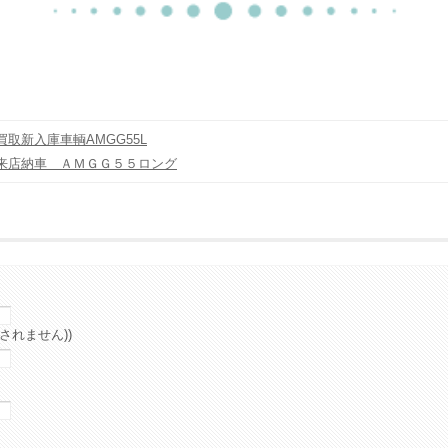
取新入庫車輌AMGG55L
来店納車 ＡＭＧＧ５５ロング
されません))