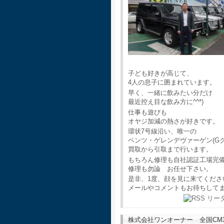
子ども好きが高じて、
4人の息子に囲まれています。
早く、一緒に飲みたい分だけ
最近控え目な飲み方に^^*)
仕事も遊びも
オヤジ加減の熱さが好きです。
環状7号線沿い、唯一の
ベンツ・ゲレンデヴァーゲン(G
買取から引取まで行います。
もちろん修理も自社認証工場完
修理も勿論 お任せ下さい。
是非、1度、顔を見に来てくださ
メールやコメントもお待ちして
株式会社ワンオーナー 全国CM30