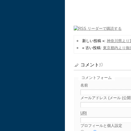
新しい投稿 »:
神奈川県より買
« 古い投稿:
東京都内より御
コメント:
0
コメントフォーム
名前
メールアドレス (メール (公開
URI
プロフィールと個人設定