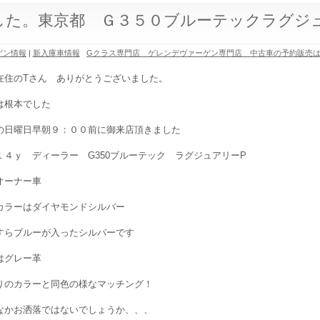
した。東京都 Ｇ３５０ブルーテックラグジ
ゲン情報
|
新入庫車情報
Gクラス専門店 ゲレンデヴァーゲン専門店 中古車の予約販売
在住のTさん ありがとうございました。
は根本でした
の日曜日早朝９：００前に御来店頂きました
１４ｙ ディーラー G350ブルーテック ラグジュアリーP
オーナー車
カラーはダイヤモンドシルバー
すらブルーが入ったシルバーです
はグレー革
りのカラーと同色の様なマッチング！
なかお洒落ではないでしょうか、、、