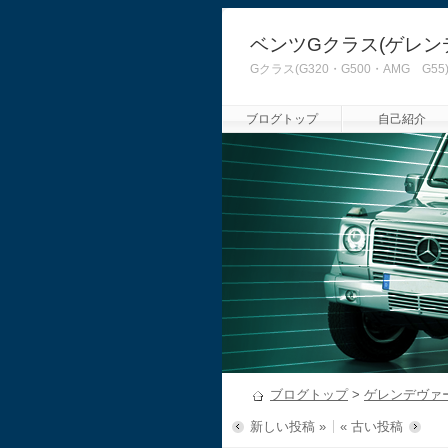
ベンツGクラス(ゲレン
Gクラス(G320・G500・AMG
ブログトップ
自己紹介
ブログトップ
>
ゲレンデヴァ
新しい投稿 »
« 古い投稿