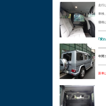
走行
車検
価格
——
｢変
——
年間
——
新車