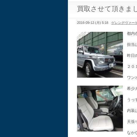
買取させて頂きま
2016-09-12 (月) 5:18
ゲレンデヴァー
都内
担当
昨日
２０
ワン
希少
うっ
内装
天張
なか