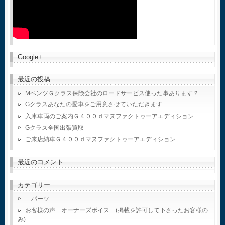
Google+
最近の投稿
MベンツＧクラス保険会社のロードサービス使った事あります？
Gクラスあなたの愛車をご用意させていただきます
入庫車両のご案内Ｇ４００ｄマヌファクトゥーアエディション
Gクラス全国出張買取
ご来店納車Ｇ４００ｄマヌファクトゥーアエディション
最近のコメント
カテゴリー
パーツ
お客様の声 オーナーズボイス (掲載を許可して下さったお客様の
み)