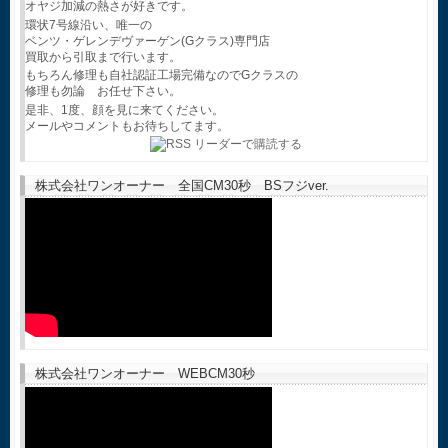
オヤジ加減の熱さが好きです。
環状7号線沿い、唯一の
ベンツ・ゲレンデヴァーゲン(Gクラス)専門店
買取から引取まで行います。
もちろん修理も自社認証工場完備なのでGクラスの
修理も勿論 お任せ下さい。
是非、1度、顔を見に来てください。
メールやコメントもお待ちしてます。
株式会社ワンオーナー 全国CM30秒 BSフジver.
株式会社ワンオーナー WEBCM30秒