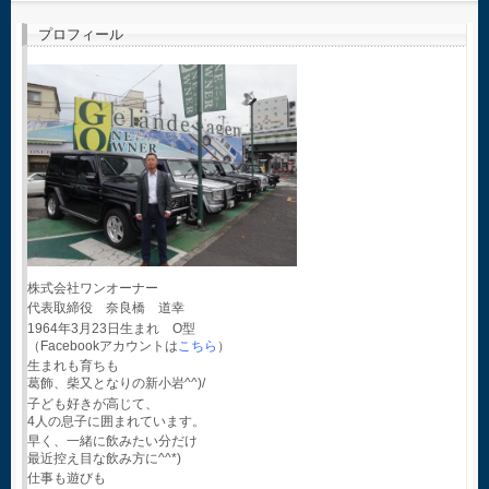
プロフィール
株式会社ワンオーナー
代表取締役 奈良橋 道幸
1964年3月23日生まれ O型
（Facebookアカウントは
こちら
）
生まれも育ちも
葛飾、柴又となりの新小岩^^)/
子ども好きが高じて、
4人の息子に囲まれています。
早く、一緒に飲みたい分だけ
最近控え目な飲み方に^^*)
仕事も遊びも