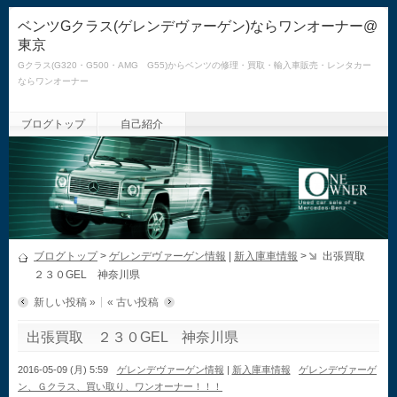
ベンツGクラス(ゲレンデヴァーゲン)ならワンオーナー@
東京
Gクラス(G320・G500・AMG G55)からベンツの修理・買取・輸入車販売・レンタカー
ならワンオーナー
ブログトップ
自己紹介
ブログトップ
>
ゲレンデヴァーゲン情報
|
新入庫車情報
>
出張買取
２３０GEL 神奈川県
新しい投稿 »
« 古い投稿
出張買取 ２３０GEL 神奈川県
2016-05-09 (月) 5:59
ゲレンデヴァーゲン情報
|
新入庫車情報
ゲレンデヴァーゲ
ン、Ｇクラス、買い取り、ワンオーナー！！！