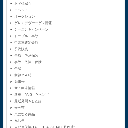
お客様紹介
イベント
オークション
ゲレンデヴァーゲン情報
シーズンキャンペーン
トラブル 事故
中古車査定金額
予約販売
事故 任意保険
事故 故障 保険
余談
実録２４時
御報告
新入庫車情報
新車 AMG Mベンツ
最近見聞きした話
未分類
気になる商品
私し事
自動車保険(14-T-01845.201406月作成）