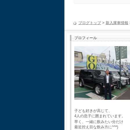
ブログトップ
>
新入庫車情報
プロフィール
子ども好きが高じて、
4人の息子に囲まれています。
早く、一緒に飲みたい分だけ
最近控え目な飲み方に^^*)