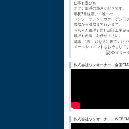
仕事も遊びも
オヤジ加減の熱さが好きです。
環状7号線沿い、唯一の
ベンツ・ゲレンデヴァーゲン(G
買取から引取まで行います。
もちろん修理も自社認証工場完
修理も勿論 お任せ下さい。
是非、1度、顔を見に来てくださ
メールやコメントもお待ちして
株式会社ワンオーナー 全国CM30
株式会社ワンオーナー WEBCM