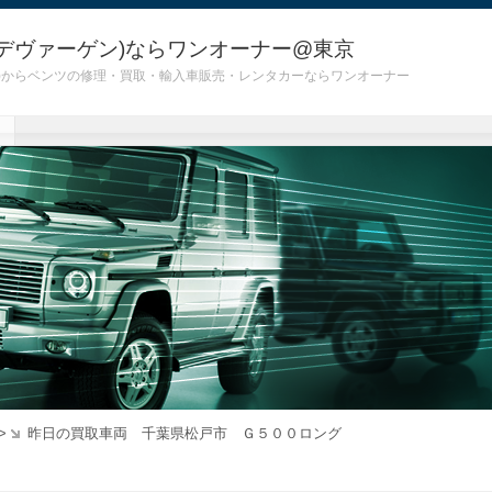
デヴァーゲン)ならワンオーナー@東京
 G55)からベンツの修理・買取・輸入車販売・レンタカーならワンオーナー
>
昨日の買取車両 千葉県松戸市 Ｇ５００ロング