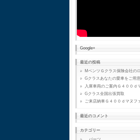
Google+
最近の投稿
MベンツＧクラス保険会社の
Gクラスあなたの愛車をご用
入庫車両のご案内Ｇ４００ｄ
Gクラス全国出張買取
ご来店納車Ｇ４００ｄマヌフ
最近のコメント
カテゴリー
パーツ