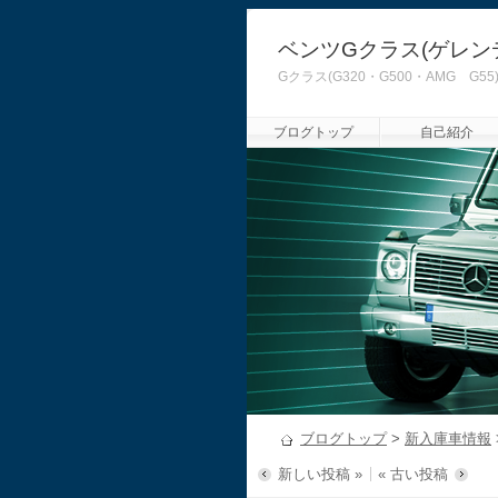
ベンツGクラス(ゲレン
Gクラス(G320・G500・AMG
ブログトップ
自己紹介
ブログトップ
>
新入庫車情報
新しい投稿 »
« 古い投稿