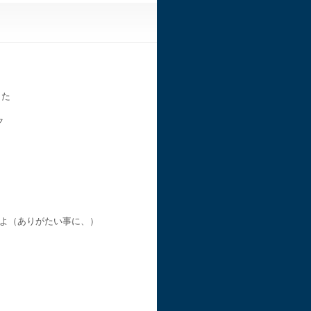
した
ク
すよ（ありがたい事に、）