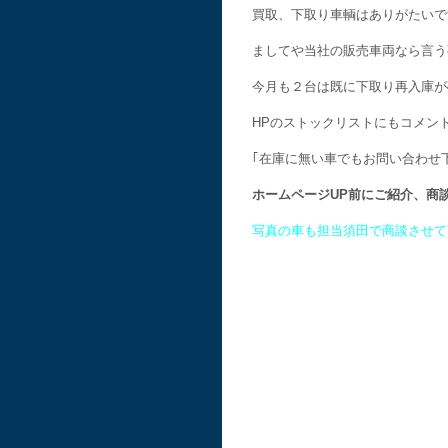
買取、下取り車輌はありがたいで
ましてや当社の販売車両なら言う
今月も２台は既に下取り再入庫が
HPのストックリストにもコメン
｢在庫に無い車でもお問い合わせ
ホームページUP前にご紹介、商
写真の車も担当須田で商談させて