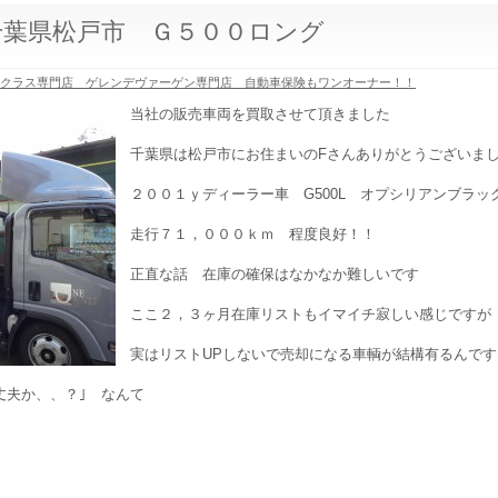
千葉県松戸市 Ｇ５００ロング
Gクラス専門店 ゲレンデヴァーゲン専門店 自動車保険もワンオーナー！！
当社の販売車両を買取させて頂きました
千葉県は松戸市にお住まいのFさんありがとうございま
２００１ｙディーラー車 G500L オプシリアンブラッ
走行７１，０００ｋｍ 程度良好！！
正直な話 在庫の確保はなかなか難しいです
ここ２，３ヶ月在庫リストもイマイチ寂しい感じですが
実はリストUPしないで売却になる車輌が結構有るんで
丈夫か、、？｣ なんて