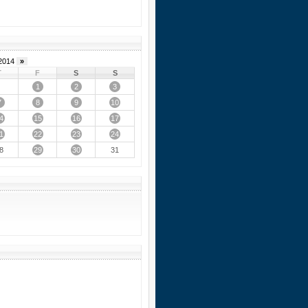
2014
»
T
F
S
S
1
2
3
7
8
9
10
4
15
16
17
1
22
23
24
29
30
8
31