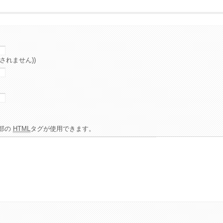
されません))
部の
HTML
タグが使用できます。