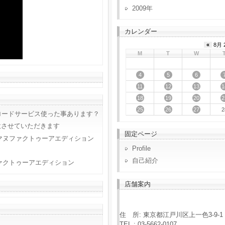
2009
カレンダー
«
8月 
M
T
W
4
5
6
11
12
13
1
18
19
20
2
25
26
27
2
ロードサービス使った事あります？
意させていただきます
固定ページ
マヌファクトゥーアエディション
Profile
自己紹介
ァクトゥーアエディション
店舗案内
住 所: 東京都江戸川区上一色3-9-1
TEL : 03-5662-0107