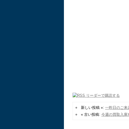
新しい投稿 »:
一昨日のご来
« 古い投稿:
今週の買取入庫