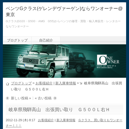
ベンツGクラス(ゲレンデヴァーゲン)ならワンオーナー@
東京
Gクラス(G320・G500・AMG G55)からベンツの修理・買取・輸入車販売・レンタカー
ならワンオーナー
ブログトップ
自己紹介
ブログトップ
>
お客様紹介
|
新入庫車情報
>
岐阜県飛騨高山 出張買
い取り Ｇ５００Ｌ右Ｈ
新しい投稿 »
« 古い投稿
岐阜県飛騨高山 出張買い取り Ｇ５００Ｌ右Ｈ
2012-11-29 (木) 8:17
お客様紹介
|
新入庫車情報
Ｇクラス、買い取りもワンオー
ナー！！！