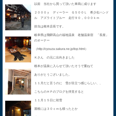
以前 当社から買って頂いた車両に成ります
２０００ｙ ディーラー Ｇ５００Ｌ 希少右ハンド
ル アズライトブルー 走行９０，０００ｋｍ
担当は根本店長です。
岐阜県は飛騨高山の福地温泉 老舗温泉宿 「長座」
のオーナー
（http://cyouza.sakura.ne.jp/top.html）
Ｋさん の元に出向きました
根本が温泉に入らせて頂いたそうで重ねて
ありがとうございました。
１１月だと言うのに 雪が目立つ感じらしい、、
こちらのＨＰのブログを拝見すると
１１月１５日に初雪
屋根には３０ｃｍも積ったとか