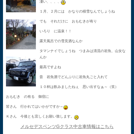
凄い、、、、
１月、２月には かなりの積雪なんでしょうね
でも それだけに おもむきが有り
いろり に温泉！！
露天風呂での雪見酒なんか
タマンナイでしょうね つまみは清流の岩魚、山女な
んか
最高ですよね
昔 岩魚酒でどんぶりに岩魚丸ごと入れて
１０杯は飲みましたねぇ 思い出すなぁ～（笑）
おもむき の有る 御宿に
皆さん 行かれてはいかがですか～
Ｋさん 今後とも宜しくお願い致します。
メルセデスベンツGクラス中古車情報はこちら