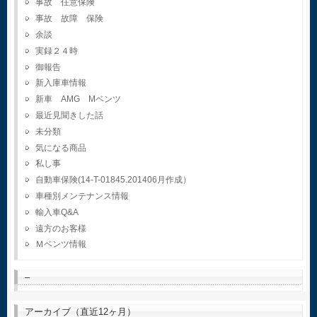
事故 任意保険
事故 故障 保険
余談
実録２４時
御報告
新入庫車情報
新車 AMG Mベンツ
最近見聞きした話
未分類
気になる商品
私し事
自動車保険(14-T-01845.201406月作成）
車種別メンテナンス情報
輸入車Q&A
遠方のお客様
Ｍベンツ情報
–
アーカイブ（直近12ヶ月）