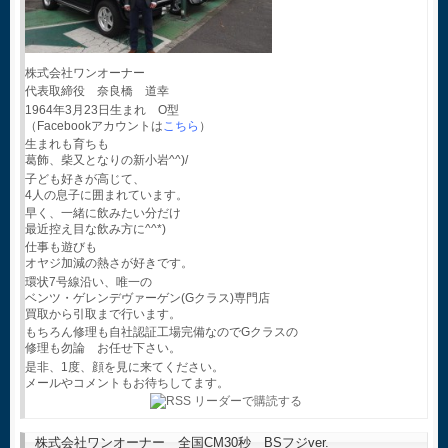
株式会社ワンオーナー
代表取締役 奈良橋 道幸
1964年3月23日生まれ O型
（Facebookアカウントは
こちら
）
生まれも育ちも
葛飾、柴又となりの新小岩^^)/
子ども好きが高じて、
4人の息子に囲まれています。
早く、一緒に飲みたい分だけ
最近控え目な飲み方に^^*)
仕事も遊びも
オヤジ加減の熱さが好きです。
環状7号線沿い、唯一の
ベンツ・ゲレンデヴァーゲン(Gクラス)専門店
買取から引取まで行います。
もちろん修理も自社認証工場完備なのでGクラスの
修理も勿論 お任せ下さい。
是非、1度、顔を見に来てください。
メールやコメントもお待ちしてます。
株式会社ワンオーナー 全国CM30秒 BSフジver.