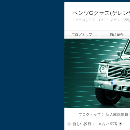
ベンツGクラス(ゲレン
Gクラス(G320・G500・AMG
ブログトップ
自己紹介
ブログトップ
>
新入庫車情報
新しい投稿 »
« 古い投稿