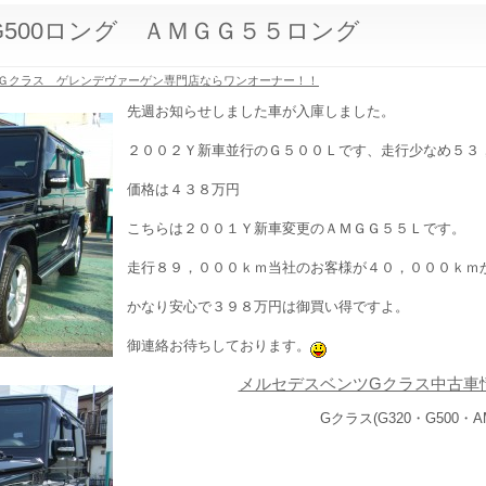
G500ロング ＡＭＧＧ５５ロング
Ｇクラス ゲレンデヴァーゲン専門店ならワンオーナー！！
先週お知らせしました車が入庫しました。
２００２Ｙ新車並行のＧ５００Ｌです、走行少なめ５３
価格は４３８万円
こちらは２００１Ｙ新車変更のＡＭＧＧ５５Ｌです。
走行８９，０００ｋｍ当社のお客様が４０，０００ｋｍ
かなり安心で３９８万円は御買い得ですよ。
御連絡お待ちしております。
メルセデスベンツGクラス中古車
Gクラス(G320・G500・A