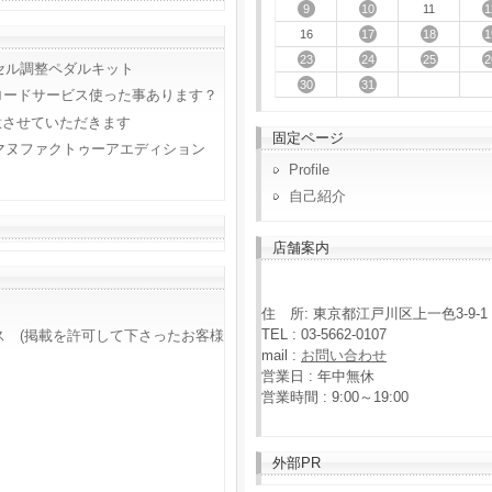
9
10
1
11
17
18
1
16
23
24
25
2
セル調整ペダルキット
30
31
ロードサービス使った事あります？
意させていただきます
固定ページ
マヌファクトゥーアエディション
Profile
自己紹介
店舗案内
住 所: 東京都江戸川区上一色3-9-1
TEL : 03-5662-0107
ス (掲載を許可して下さったお客様
mail :
お問い合わせ
営業日 : 年中無休
営業時間 : 9:00～19:00
外部PR