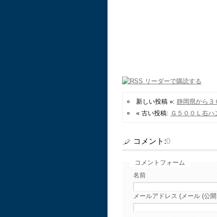
新しい投稿 »:
静岡県から３
« 古い投稿:
Ｇ５００Ｌ右ハ
コメント:
0
コメントフォーム
名前
メールアドレス (メール (公開