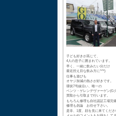
子ども好きが高じて、
4人の息子に囲まれています。
早く、一緒に飲みたい分だけ
最近控え目な飲み方に^^*)
仕事も遊びも
オヤジ加減の熱さが好きです。
環状7号線沿い、唯一の
ベンツ・ゲレンデヴァーゲン(G
買取から引取まで行います。
もちろん修理も自社認証工場完
修理も勿論 お任せ下さい。
是非、1度、顔を見に来てくださ
メールやコメントもお待ちして