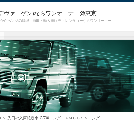
デヴァーゲン)ならワンオーナー@東京
 G55)からベンツの修理・買取・輸入車販売・レンタカーならワンオーナー
>
先日の入庫確定車 G500ロング ＡＭＧＧ５５ロング