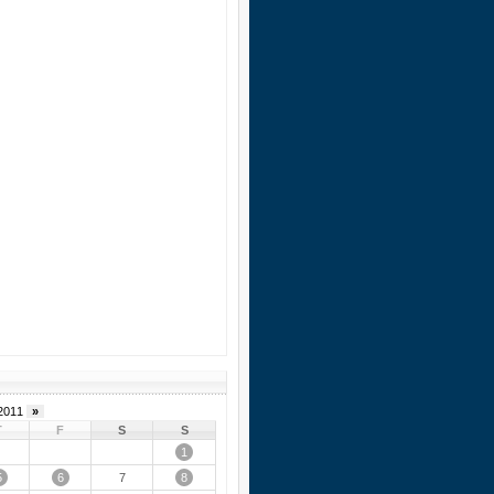
2011
»
T
F
S
S
1
5
6
8
7