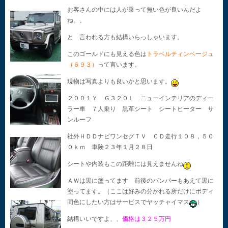
お客さんの中には人が乗って無い色が良いんだよ
ね。。
と 言われる方も結構いらっしゃいます。
このゴールドにも見える色は
トラベルティンベージュ
（６９３）
って言います。
現物は写真よりも良いかと思います。
２００１Ｙ Ｇ３２０Ｌ ニューインテリアのディー
ラー車 ７人乗り 黒革シート シートヒーター サ
ンルーフ
社外ＨＤＤナビワンセグＴＶ ＣＤ走行１０８，５０
０ｋｍ 車険２３年１月２８日
シートや内装もこの距離には見えませんね
ＡＷは黒に塗ってます 前後のバンパーもあえて黒に
塗ってます。（ここは好みの分かれる所だけにボディ
同色にしたい方はサービスでヤッチャイマス
）
結構いいですよ、、
価格は３２５万円