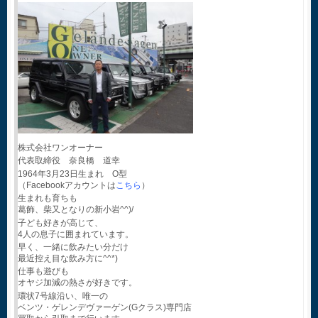
株式会社ワンオーナー
代表取締役 奈良橋 道幸
1964年3月23日生まれ O型
（Facebookアカウントは
こちら
）
生まれも育ちも
葛飾、柴又となりの新小岩^^)/
子ども好きが高じて、
4人の息子に囲まれています。
早く、一緒に飲みたい分だけ
最近控え目な飲み方に^^*)
仕事も遊びも
オヤジ加減の熱さが好きです。
環状7号線沿い、唯一の
ベンツ・ゲレンデヴァーゲン(Gクラス)専門店