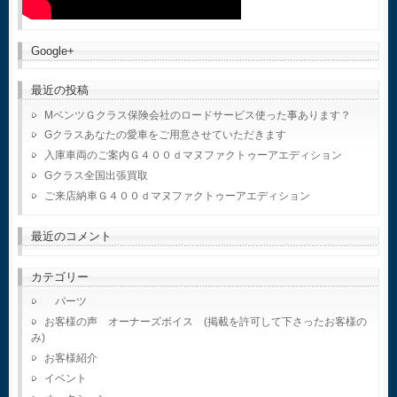
Google+
最近の投稿
MベンツＧクラス保険会社のロードサービス使った事あります？
Gクラスあなたの愛車をご用意させていただきます
入庫車両のご案内Ｇ４００ｄマヌファクトゥーアエディション
Gクラス全国出張買取
ご来店納車Ｇ４００ｄマヌファクトゥーアエディション
最近のコメント
カテゴリー
パーツ
お客様の声 オーナーズボイス (掲載を許可して下さったお客様の
み)
お客様紹介
イベント