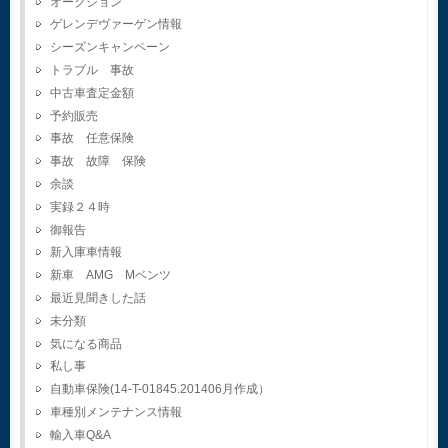
オークション
ゲレンデヴァーゲン情報
シーズンキャンペーン
トラブル 事故
中古車査定金額
予約販売
事故 任意保険
事故 故障 保険
余談
実録２４時
御報告
新入庫車情報
新車 AMG Mベンツ
最近見聞きした話
未分類
気になる商品
私し事
自動車保険(14-T-01845.201406月作成）
車種別メンテナンス情報
輸入車Q&A