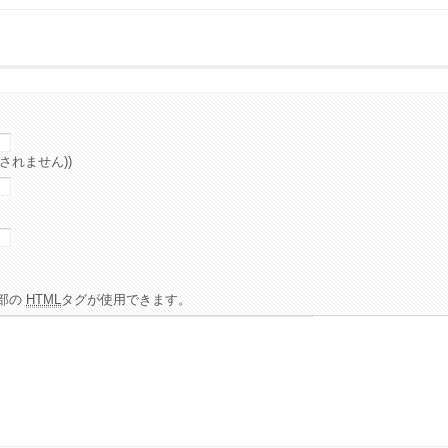
されません))
部の
HTML
タグが使用できます。