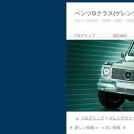
ベンツGクラス(ゲレン
Gクラス(G320・G500・AMG
ブログトップ
自己紹介
ブログトップ
>
ゲレンデヴァ
新しい投稿 »
« 古い投稿