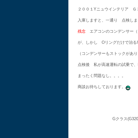
２００１Yニュウインテリア Ｇ
入庫しますと、一通り 点検しま
残念
エアコンのコンデンサー（
が、しかし Oリングだけで治る
（コンデンサーもストックがあり
点検後 私が高速運転の試乗で、
まったく問題なし。。。。
商談お待ちしております。
Gクラス(G3