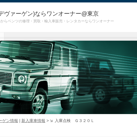
デヴァーゲン)ならワンオーナー@東京
 G55)からベンツの修理・買取・輸入車販売・レンタカーならワンオーナー
ーゲン情報
|
新入庫車情報
>
入庫点検 Ｇ３２０Ｌ