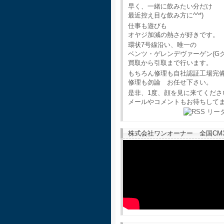
早く、一緒に飲みたい分だけ
最近控え目な飲み方に^^*)
仕事も遊びも
オヤジ加減の熱さが好きです。
環状7号線沿い、唯一の
ベンツ・ゲレンデヴァーゲン(G
買取から引取まで行います。
もちろん修理も自社認証工場完
修理も勿論 お任せ下さい。
是非、1度、顔を見に来てくださ
メールやコメントもお待ちして
株式会社ワンオーナー 全国CM30