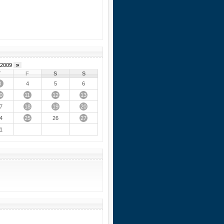
2009
»
T
F
S
S
3
4
5
6
0
11
12
13
18
19
20
7
25
27
4
26
1