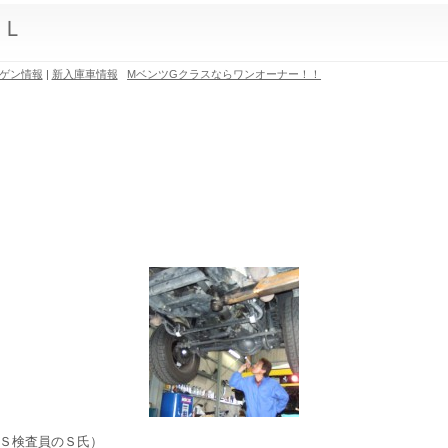
０Ｌ
ゲン情報
|
新入庫車情報
MベンツGクラスならワンオーナー！！
Ｓ検査員のＳ氏）