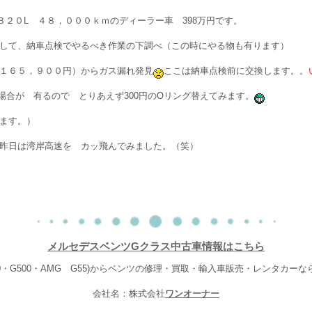
３２０L ４８，０００ｋｍのディーラー車 398万円です。
して、納車点検でやるべき作業の下調べ（この時にやる物も有ります）
１６５，９００円）からガス漏れ発見
ここは納車点検前に交換します。。
場合が 有るので とりあえず300円のOリング替えてみます。
ます。）
昨日は湾岸高速を カッ飛んでみました。（笑）
メルセデスベンツGクラス中古車情報はこちら
20・G500・AMG G55)からベンツの修理・買取・輸入車販売・レンタカー
会社名：株式会社
ワンオーナー