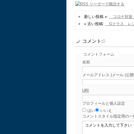
新しい投稿 »:
コロナ対策
« 古い投稿:
Gクラス レン
コメント:
0
コメントフォーム
名前
メールアドレス (メール (公開
URI
プロフィールと個人設定
はい
いいえ
コメント
スタイル指定用の一