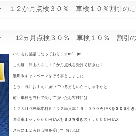
ン １２か月点検３０％ 車検１０％割引の
ン 12ヵ月点検３０％ 車検１０％ 割引
いつもお世話になっておりますm(__)m
この度 沢山の方に１２か月点検を受けて頂きたく
無期限キャンペーンを行う事としました
もう 既にお手元に届いている方もいらっしゃるかと
前回車検を当社で受けて頂いたお客様には
１２カ月点検基本料Ｇクラス輸入車１６，０００円TAXを
３０％引き
国産車１０，０００円TAXを
３０％引き
の７，０００円TAX
さらに１２ヵ月点検を受けて頂ければ