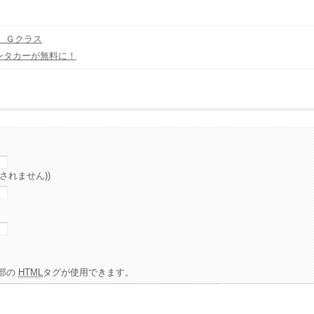
 Ｇクラス
タカーが無料に！
されません))
部の
HTML
タグが使用できます。