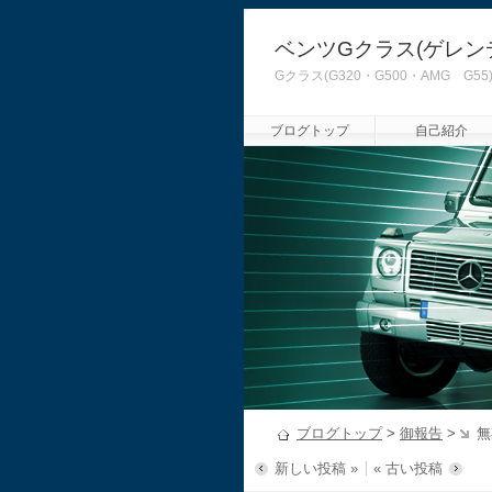
ベンツGクラス(ゲレン
Gクラス(G320・G500・AMG
ブログトップ
自己紹介
ブログトップ
>
御報告
>
無
新しい投稿 »
« 古い投稿