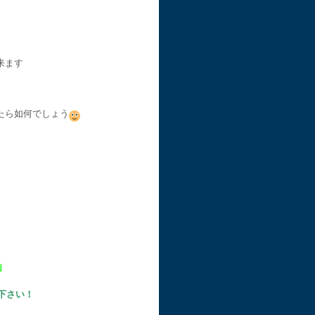
来ます
たら如何でしょう
｣
下さい！