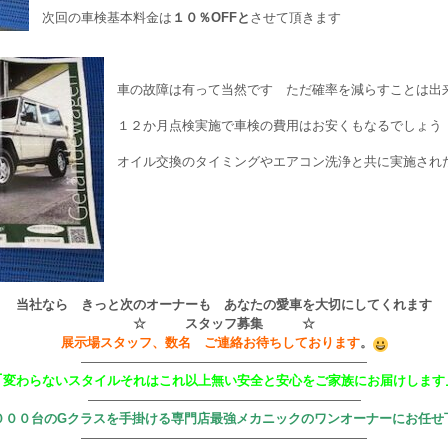
次回の車検基本料金は
１０％OFFと
させて頂きます
車の故障は有って当然です ただ確率を減らすことは出
１２か月点検実施で車検の費用はお安くもなるでしょう
オイル交換のタイミングやエアコン洗浄と共に実施され
当社なら きっと次のオーナーも あなたの愛車を大切にしてくれます
☆ スタッフ募集 ☆
展示場スタッフ、数名 ご連絡お待ちしております
。
——————————————————————
｢変わらないスタイルそれはこれ以上無い安全と安心をご家族にお届けします
—————————————————————
０００台のGクラスを手掛ける専門店最強メカニックのワンオーナーにお任せ
——————————————————————