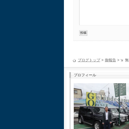
ブログトップ
>
御報告
>
無
プロフィール