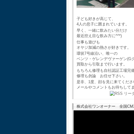
子ども好きが高じて、
4人の息子に囲まれています。
早く、一緒に飲みたい分だけ
最近控え目な飲み方に^^*)
仕事も遊びも
オヤジ加減の熱さが好きです。
環状7号線沿い、唯一の
ベンツ・ゲレンデヴァーゲン(G
買取から引取まで行います。
もちろん修理も自社認証工場完
修理も勿論 お任せ下さい。
是非、1度、顔を見に来てくださ
メールやコメントもお待ちして
株式会社ワンオーナー 全国CM30