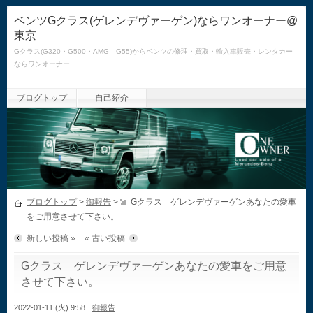
ベンツGクラス(ゲレンデヴァーゲン)ならワンオーナー@
東京
Gクラス(G320・G500・AMG G55)からベンツの修理・買取・輸入車販売・レンタカー
ならワンオーナー
ブログトップ
自己紹介
ブログトップ
>
御報告
>
Gクラス ゲレンデヴァーゲンあなたの愛車
をご用意させて下さい。
新しい投稿 »
« 古い投稿
Gクラス ゲレンデヴァーゲンあなたの愛車をご用意
させて下さい。
2022-01-11 (火) 9:58
御報告