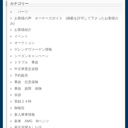
カテゴリー
パーツ
お客様の声 オーナーズボイス (掲載を許可して下さったお客様の
み)
お客様紹介
イベント
オークション
ゲレンデヴァーゲン情報
シーズンキャンペーン
トラブル 事故
中古車査定金額
予約販売
事故 任意保険
事故 故障 保険
余談
実録２４時
御報告
新入庫車情報
新車 AMG Mベンツ
最近見聞きした話