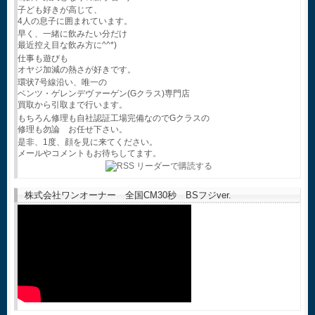
子ども好きが高じて、
4人の息子に囲まれています。
早く、一緒に飲みたい分だけ
最近控え目な飲み方に^^*)
仕事も遊びも
オヤジ加減の熱さが好きです。
環状7号線沿い、唯一の
ベンツ・ゲレンデヴァーゲン(Gクラス)専門店
買取から引取まで行います。
もちろん修理も自社認証工場完備なのでGクラスの
修理も勿論 お任せ下さい。
是非、1度、顔を見に来てください。
メールやコメントもお待ちしてます。
株式会社ワンオーナー 全国CM30秒 BSフジver.