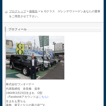
ブログトップ
>
御報告
>
Gクラス ゲレンデヴァーゲンあなたの愛車
をご用意させて下さい。
プロフィール
株式会社ワンオーナー
代表取締役 奈良橋 道幸
1964年3月23日生まれ O型
（Facebookアカウントは
こちら
）
生まれも育ちも
葛飾、柴又となりの新小岩^^)/