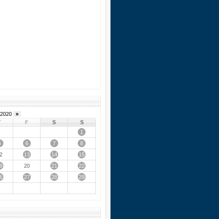
2020
»
T
F
S
S
1
5
6
7
8
13
14
15
2
9
21
22
20
6
27
28
29