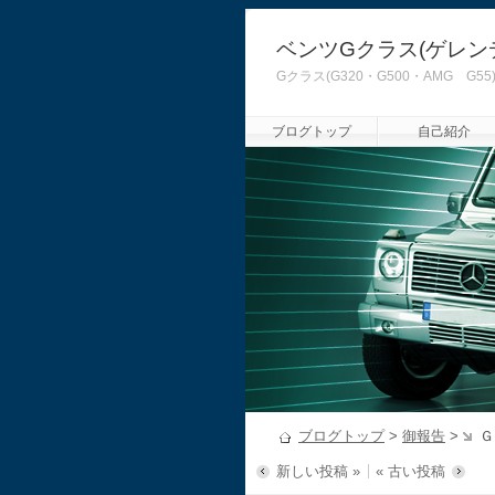
ベンツGクラス(ゲレン
Gクラス(G320・G500・AMG
ブログトップ
自己紹介
ブログトップ
>
御報告
>
Ｇ
新しい投稿 »
« 古い投稿