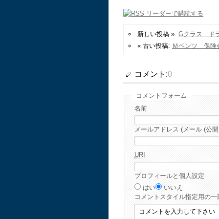
新しい投稿 »:
Gクラス ド
« 古い投稿:
Ｍベンツ 保険
コメント:
0
コメントフォーム
名前
メールアドレス (メール (公開
URI
プロフィールと個人設定
はい
いいえ
コメント
スタイル指定用の一