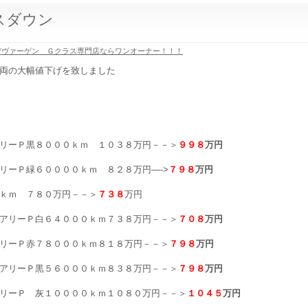
スダウン
デヴァーゲン Ｇクラス専門店ならワンオーナー！！！
両の大幅値下げを致しました
リーＰ黒８０００ｋｍ １０３８万円－－＞
９９８
万円
リーＰ緑６００００ｋｍ ８２８万円—->
７９８
万円
ｋｍ ７８０万円－－＞
７３８
万円
アリーＰ白６４０００ｋｍ７３８万円－－＞
７０８
万円
リーＰ赤７８０００ｋｍ８１８万円－－＞
７９８
万円
アリーＰ黒５６０００ｋｍ８３８万円－－＞
７９８
万円
リーＰ 灰１００００ｋｍ１０８０万円－－＞
１０４５
万円