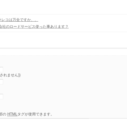
ラレコは万全ですか、、
会社のロードサービス使った事あります？
されません))
部の
HTML
タグが使用できます。