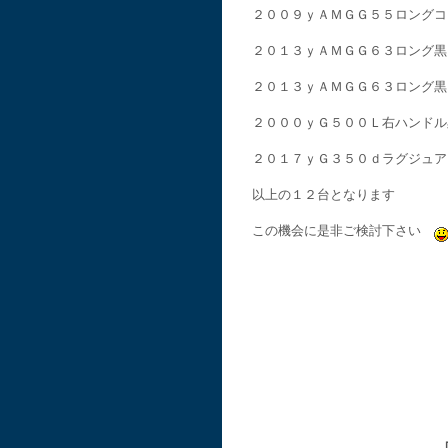
２００９ｙＡＭＧＧ５５ロングコ
２０１３ｙＡＭＧＧ６３ロング黒
２０１３ｙＡＭＧＧ６３ロング黒
２０００ｙＧ５００Ｌ右ハンドル
２０１７ｙＧ３５０ｄラグジュア
以上の１２台となります
この機会に是非ご検討下さい