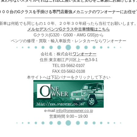
｢変わらないスタイルそれはこれ以上無い安全と安心をご家族にお届けします
—————————————————————
０００台のGクラスを手掛ける専門店最強メカニックのワンオーナーにお任せ
——————————————————————
新車は何処でも同じもの１０年、２０年３０年経ったら当社でお願いします
メルセデスベンツGクラス中古車情報はこちら
Gクラス(G320・G500・AMG G55)から
ベンツの修理・買取・輸入車販売・レンタカーならワンオーナー
会社名：株式会社
ワンオーナー
住所:東京都江戸川区上一色3-9-1
TEL:03-5662-0107
FAX:03-5662-0108
本サイトへは下記バナーをクリックして下さい
e-mail:
info@oneowner.co.jp
営業時間 9:00～19:00