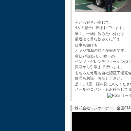
子ども好きが高じて、
4人の息子に囲まれています。
早く、一緒に飲みたい分だけ
最近控え目な飲み方に^^*)
仕事も遊びも
オヤジ加減の熱さが好きです。
環状7号線沿い、唯一の
ベンツ・ゲレンデヴァーゲン(G
買取から引取まで行います。
もちろん修理も自社認証工場完
修理も勿論 お任せ下さい。
是非、1度、顔を見に来てくださ
メールやコメントもお待ちして
株式会社ワンオーナー 全国CM30