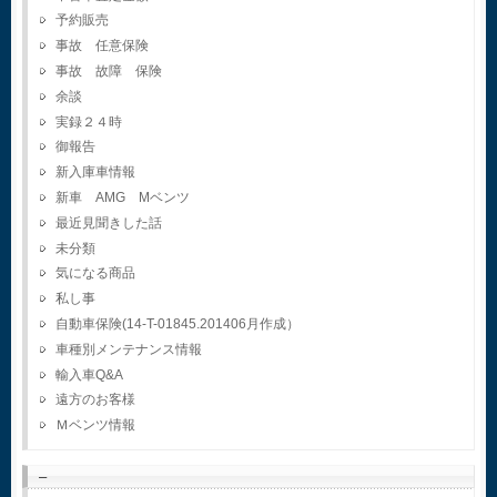
予約販売
事故 任意保険
事故 故障 保険
余談
実録２４時
御報告
新入庫車情報
新車 AMG Mベンツ
最近見聞きした話
未分類
気になる商品
私し事
自動車保険(14-T-01845.201406月作成）
車種別メンテナンス情報
輸入車Q&A
遠方のお客様
Ｍベンツ情報
–