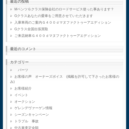
最近の投稿
MベンツＧクラス保険会社のロードサービス使った事あります？
Gクラスあなたの愛車をご用意させていただきます
入庫車両のご案内Ｇ４００ｄマヌファクトゥーアエディション
Gクラス全国出張買取
ご来店納車Ｇ４００ｄマヌファクトゥーアエディション
最近のコメント
カテゴリー
パーツ
お客様の声 オーナーズボイス (掲載を許可して下さったお客様の
み)
お客様紹介
イベント
オークション
ゲレンデヴァーゲン情報
シーズンキャンペーン
トラブル 事故
中古車査定金額