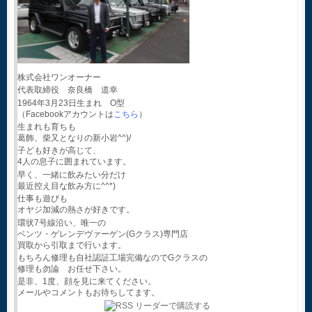
株式会社ワンオーナー
代表取締役 奈良橋 道幸
1964年3月23日生まれ O型
（Facebookアカウントは
こちら
）
生まれも育ちも
葛飾、柴又となりの新小岩^^)/
子ども好きが高じて、
4人の息子に囲まれています。
早く、一緒に飲みたい分だけ
最近控え目な飲み方に^^*)
仕事も遊びも
オヤジ加減の熱さが好きです。
環状7号線沿い、唯一の
ベンツ・ゲレンデヴァーゲン(Gクラス)専門店
買取から引取まで行います。
もちろん修理も自社認証工場完備なのでGクラスの
修理も勿論 お任せ下さい。
是非、1度、顔を見に来てください。
メールやコメントもお待ちしてます。