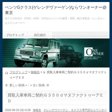
ベンツGクラス(ゲレンデヴァーゲン)ならワンオーナー@
東京
Gクラス(G320・G500・AMG G55)からベンツの修理・買取・輸入車販売・レンタカー
ならワンオーナー
ブログトップ
自己紹介
ブログトップ
>
御報告
>
買取入庫車両ご契約Ｇ３５０ｄマヌファクト
ゥーアＥＤ
新しい投稿 »
« 古い投稿
買取入庫車両ご契約Ｇ３５０ｄマヌファクトゥーアＥ
Ｄ
2020-09-23 (水) 6:28
御報告
ゲレンデヴァーゲン Ｇクラス専門店ならワンオー