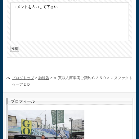
ブログトップ
>
御報告
>
買取入庫車両ご契約Ｇ３５０ｄマヌファクト
ゥーアＥＤ
プロフィール