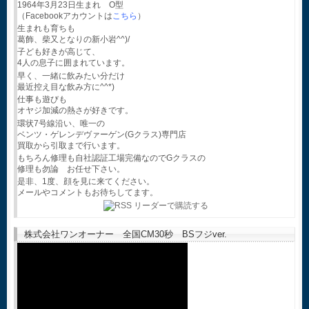
1964年3月23日生まれ O型
（Facebookアカウントは
こちら
）
生まれも育ちも
葛飾、柴又となりの新小岩^^)/
子ども好きが高じて、
4人の息子に囲まれています。
早く、一緒に飲みたい分だけ
最近控え目な飲み方に^^*)
仕事も遊びも
オヤジ加減の熱さが好きです。
環状7号線沿い、唯一の
ベンツ・ゲレンデヴァーゲン(Gクラス)専門店
買取から引取まで行います。
もちろん修理も自社認証工場完備なのでGクラスの
修理も勿論 お任せ下さい。
是非、1度、顔を見に来てください。
メールやコメントもお待ちしてます。
株式会社ワンオーナー 全国CM30秒 BSフジver.