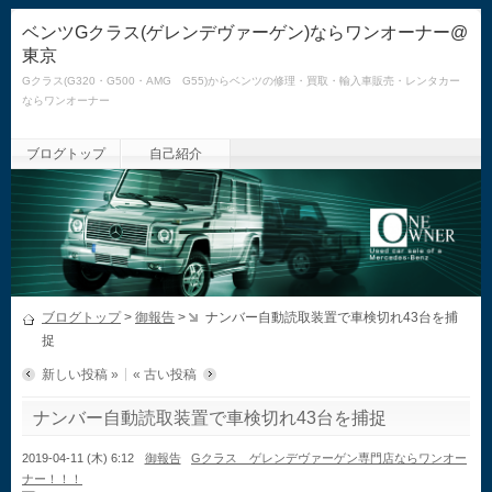
ベンツGクラス(ゲレンデヴァーゲン)ならワンオーナー@
東京
Gクラス(G320・G500・AMG G55)からベンツの修理・買取・輸入車販売・レンタカー
ならワンオーナー
ブログトップ
自己紹介
ブログトップ
>
御報告
>
ナンバー自動読取装置で車検切れ43台を捕
捉
新しい投稿 »
« 古い投稿
ナンバー自動読取装置で車検切れ43台を捕捉
2019-04-11 (木) 6:12
御報告
Gクラス ゲレンデヴァーゲン専門店ならワンオー
ナー！！！