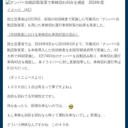
イメージ (AC)
国土交通省は3月29日、全国の街頭検査で実施した可搬式の「ナンバー自
動読取装置」を用いた車検切れ運行車両対策の結果を発表した。
［街頭検査における車検切れ車両対策の流れ］
国土交通省では、2018年9月から2019年3月まで、可搬式の「ナンバー自
動読取装置」を本格導入した街頭検査を全国35都道府県で実施した。43
カ所で46回実施し、3万7403台のナンバーを自動読み取り、車検切れ運行
車両43台を捕捉し、各ドライバーに対し直接指導した。車検切れ運行率は
0.11％だった。
（ネットニュースより）
１０００台に１台は有るって事ですよねぇ
自賠も切れてる可能性大ですし
何かあったら 賠償出来ないのでは、、
もし車検も自賠も切れなら怖くて運転出来ないでしょ 普通は、、
どういう神経なんですかね この４３台