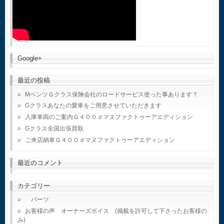
Google+
最近の投稿
MベンツＧクラス保険会社のロードサービス使った事あります？
Gクラスあなたの愛車をご用意させていただきます
入庫車両のご案内Ｇ４００ｄマヌファクトゥーアエディション
Gクラス全国出張買取
ご来店納車Ｇ４００ｄマヌファクトゥーアエディション
最近のコメント
カテゴリー
パーツ
お客様の声 オーナーズボイス (掲載を許可して下さったお客様の
み)