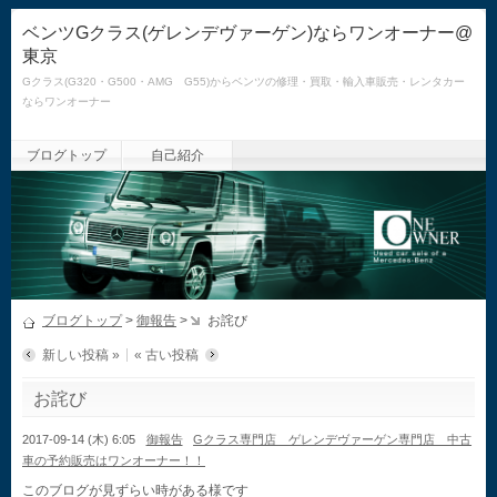
ベンツGクラス(ゲレンデヴァーゲン)ならワンオーナー@
東京
Gクラス(G320・G500・AMG G55)からベンツの修理・買取・輸入車販売・レンタカー
ならワンオーナー
ブログトップ
自己紹介
ブログトップ
>
御報告
>
お詫び
新しい投稿 »
« 古い投稿
お詫び
2017-09-14 (木) 6:05
御報告
Gクラス専門店 ゲレンデヴァーゲン専門店 中古
車の予約販売はワンオーナー！！
このブログが見ずらい時がある様です