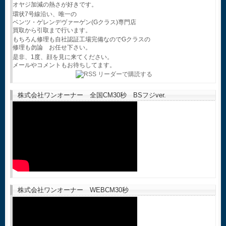
オヤジ加減の熱さが好きです。
環状7号線沿い、唯一の
ベンツ・ゲレンデヴァーゲン(Gクラス)専門店
買取から引取まで行います。
もちろん修理も自社認証工場完備なのでGクラスの
修理も勿論 お任せ下さい。
是非、1度、顔を見に来てください。
メールやコメントもお待ちしてます。
株式会社ワンオーナー 全国CM30秒 BSフジver.
株式会社ワンオーナー WEBCM30秒