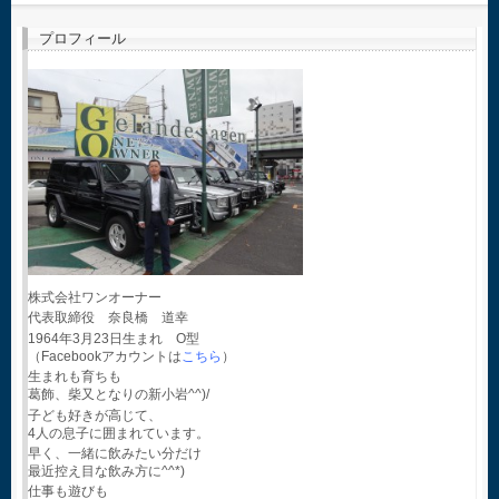
プロフィール
株式会社ワンオーナー
代表取締役 奈良橋 道幸
1964年3月23日生まれ O型
（Facebookアカウントは
こちら
）
生まれも育ちも
葛飾、柴又となりの新小岩^^)/
子ども好きが高じて、
4人の息子に囲まれています。
早く、一緒に飲みたい分だけ
最近控え目な飲み方に^^*)
仕事も遊びも