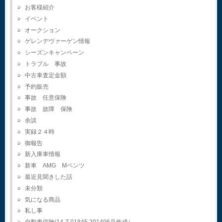
お客様紹介
イベント
オークション
ゲレンデヴァーゲン情報
シーズンキャンペーン
トラブル 事故
中古車査定金額
予約販売
事故 任意保険
事故 故障 保険
余談
実録２４時
御報告
新入庫車情報
新車 AMG Mベンツ
最近見聞きした話
未分類
気になる商品
私し事