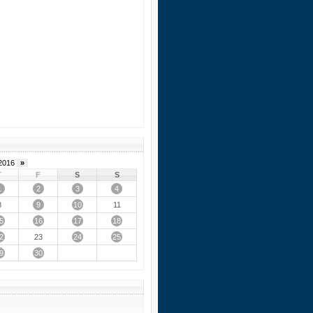
2016
»
T
F
S
S
1
2
3
4
9
10
8
11
5
16
17
18
2
24
25
23
9
30