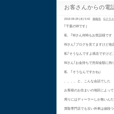
お客さんからの電
2016-09-28 (水) 5:42
御報告
Gクラ
｢千葉のWです｣
私 ｢Wさん何時もお世話様です
Wさん｢ブログを見てますけど他
私｢そうなんですよ残念ですけど
Wさん｢お金持ちで売却金額に拘
私 ｢そうなんですかね｣
、、、、と、こんな会話でした
お客様のお住まいの地区によって
周りにはディーラーしか無いんだ
買取専門店でも古い外車は値段つ