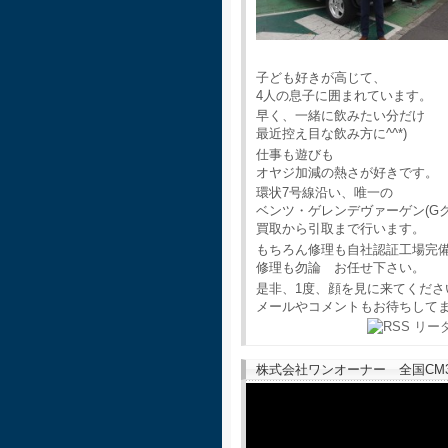
子ども好きが高じて、
4人の息子に囲まれています。
早く、一緒に飲みたい分だけ
最近控え目な飲み方に^^*)
仕事も遊びも
オヤジ加減の熱さが好きです。
環状7号線沿い、唯一の
ベンツ・ゲレンデヴァーゲン(G
買取から引取まで行います。
もちろん修理も自社認証工場完
修理も勿論 お任せ下さい。
是非、1度、顔を見に来てくださ
メールやコメントもお待ちして
株式会社ワンオーナー 全国CM30