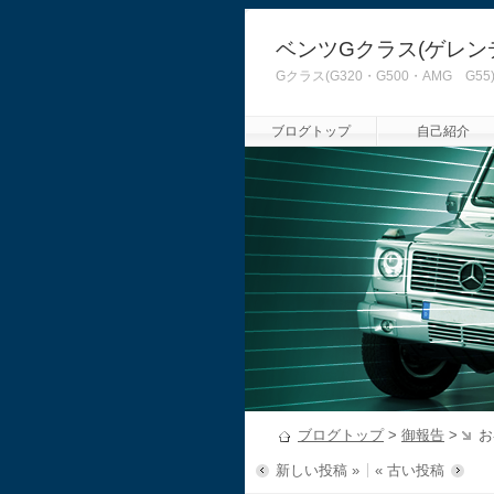
ベンツGクラス(ゲレン
Gクラス(G320・G500・AMG
ブログトップ
自己紹介
ブログトップ
>
御報告
>
お
新しい投稿 »
« 古い投稿