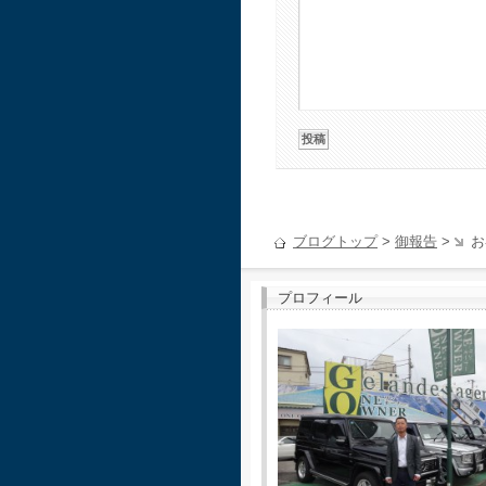
ブログトップ
>
御報告
>
お
プロフィール