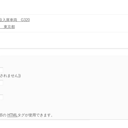
入庫車両 G320
L 東京都
されません))
部の
HTML
タグが使用できます。