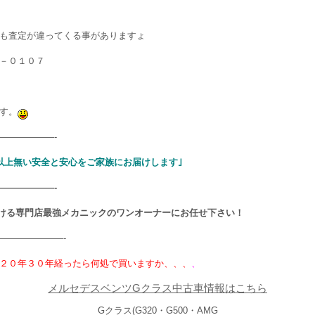
も査定が違ってくる事がありますょ
－０１０７
す。
——————-
以上無い安全と安心をご家族にお届けします｣
——————-
ける専門店最強メカニックのワンオーナーにお任せ下さい！
———————-
２０年３０年経ったら何処で買いますか、、、
、
メルセデスベンツGクラス中古車情報はこちら
Gクラス(G320・G500・AMG