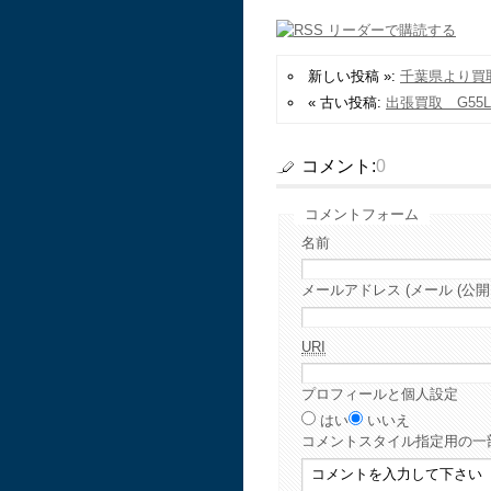
新しい投稿 »:
千葉県より買取
« 古い投稿:
出張買取 G55
コメント:
0
コメントフォーム
名前
メールアドレス (メール (公開
URI
プロフィールと個人設定
はい
いいえ
コメント
スタイル指定用の一