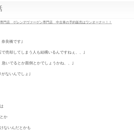
話
ス専門店 ゲレンデヴァーゲン専門店 中古車の予約販売はワンオーナー！！
 奈良橋です｣
店で売却してしまう人も結構いるんですねぇ、、｣
、急いでるとか面倒とかでしょうかね、、｣
りがないんでしょ｣
は
とか
けないんだとかも