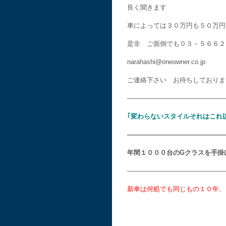
良く聞きます
車によっては３０万円も５０万円
是非 ご面倒でも０３－５６６２
narahashi@oneowner.co.jp
ご連絡下さい お待ちしておりま
———————————————
｢変わらないスタイルそれはこれ
———————————————
年間１０００台のGクラスを手掛
———————————————
新車は何処でも同じもの１０年、