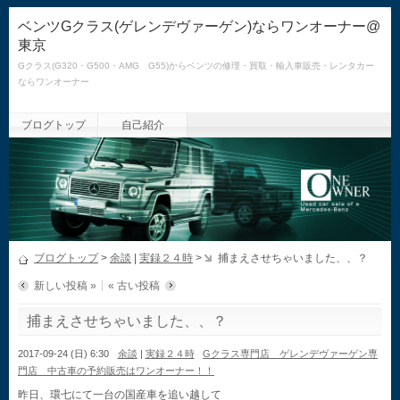
ベンツGクラス(ゲレンデヴァーゲン)ならワンオーナー@
東京
Gクラス(G320・G500・AMG G55)からベンツの修理・買取・輸入車販売・レンタカー
ならワンオーナー
ブログトップ
自己紹介
ブログトップ
>
余談
|
実録２４時
>
捕まえさせちゃいました、、？
新しい投稿 »
« 古い投稿
捕まえさせちゃいました、、？
2017-09-24 (日) 6:30
余談
|
実録２４時
Gクラス専門店 ゲレンデヴァーゲン専
門店 中古車の予約販売はワンオーナー！！
昨日、環七にて一台の国産車を追い越して