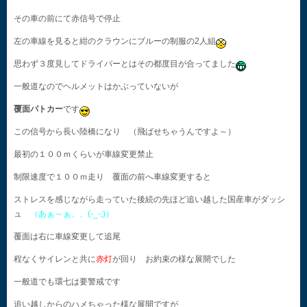
その車の前にて赤信号で停止
左の車線を見ると紺のクラウンにブルーの制服の2人組
思わず３度見してドライバーとはその都度目が合ってました
一般道なのでヘルメットはかぶっていないが
覆面パトカー
です
この信号から長い陸橋になり （飛ばせちゃうんですよ～）
最初の１００ｍくらいが車線変更禁止
制限速度で１００ｍ走り 覆面の前へ車線変更すると
ストレスを感じながら走っていた後続の先ほど追い越した国産車がダッシ
ュ
（あぁ～ぁ、、(-_-;)）
覆面は右に車線変更して追尾
程なくサイレンと共に
赤灯
が回り お約束の様な展開でした
一般道でも環七は要警戒です
追い越しからのハメちゃった様な展開ですが