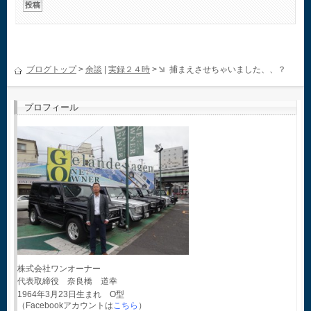
ブログトップ
>
余談
|
実録２４時
>
捕まえさせちゃいました、、？
プロフィール
株式会社ワンオーナー
代表取締役 奈良橋 道幸
1964年3月23日生まれ O型
（Facebookアカウントは
こちら
）