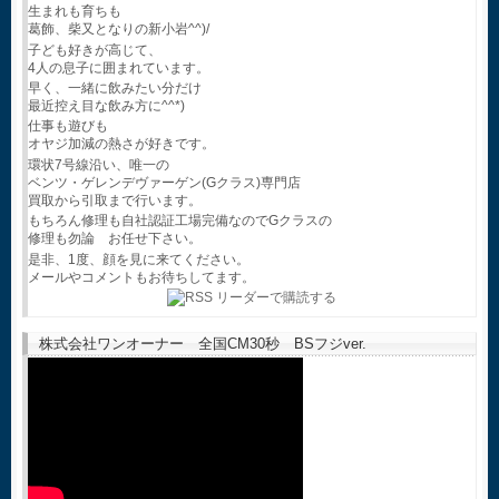
生まれも育ちも
葛飾、柴又となりの新小岩^^)/
子ども好きが高じて、
4人の息子に囲まれています。
早く、一緒に飲みたい分だけ
最近控え目な飲み方に^^*)
仕事も遊びも
オヤジ加減の熱さが好きです。
環状7号線沿い、唯一の
ベンツ・ゲレンデヴァーゲン(Gクラス)専門店
買取から引取まで行います。
もちろん修理も自社認証工場完備なのでGクラスの
修理も勿論 お任せ下さい。
是非、1度、顔を見に来てください。
メールやコメントもお待ちしてます。
株式会社ワンオーナー 全国CM30秒 BSフジver.