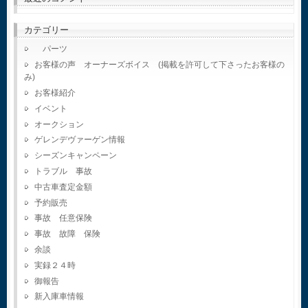
カテゴリー
パーツ
お客様の声 オーナーズボイス (掲載を許可して下さったお客様の
み)
お客様紹介
イベント
オークション
ゲレンデヴァーゲン情報
シーズンキャンペーン
トラブル 事故
中古車査定金額
予約販売
事故 任意保険
事故 故障 保険
余談
実録２４時
御報告
新入庫車情報