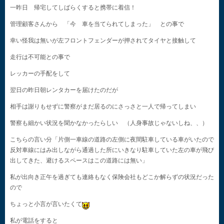
一昨日 帰宅してしばらくすると携帯に着信！
管理顧客さんから 「今 車を当てられてしまった」 との事で
幸い怪我は無いが左フロントフェンダーが押されてタイヤと接触して
走行は不可能との事で
レッカーの手配をして
翌日の昨日朝レンタカーを届けたのだが
相手は謝りもせずに警察がまだ居るのにさっさと一人で帰ってしまい
警察も細かい状況を聞かなかったらしい （人身事故じゃないしね、、）
こちらの言い分「片側一車線の道路の左側に夜間駐車している車がいたので
反対車線にはみ出しながら通過した所にいきなり駐車していた左の車が飛び
出してきた、避けるスペースはこの道路には無い」
私が出向き正午を過ぎても連絡もなく保険会社もどこか解らずの状況だった
ので
ちょっと小言が言いたくて
私が電話をすると