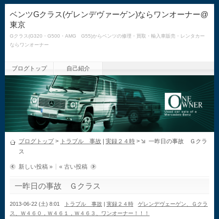
ベンツGクラス(ゲレンデヴァーゲン)ならワンオーナー@
東京
Gクラス(G320・G500・AMG G55)からベンツの修理・買取・輸入車販売・レンタカー
ならワンオーナー
ブログトップ
自己紹介
ブログトップ
>
トラブル 事故
|
実録２４時
>
一昨日の事故 Ｇクラ
ス
新しい投稿 »
« 古い投稿
一昨日の事故 Ｇクラス
2013-06-22 (土) 8:01
トラブル 事故
|
実録２４時
ゲレンデヴェーゲン、Ｇクラ
ス、Ｗ４６０，Ｗ４６１，Ｗ４６３、ワンオーナー！！！