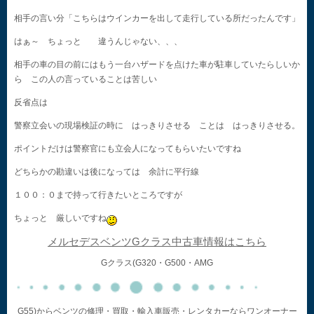
相手の言い分「こちらはウインカーを出して走行している所だったんです」
はぁ～ ちょっと 違うんじゃない、、、
相手の車の目の前にはもう一台ハザードを点けた車が駐車していたらしいか
ら この人の言っていることは苦しい
反省点は
警察立会いの現場検証の時に はっきりさせる ことは はっきりさせる。
ポイントだけは警察官にも立会人になってもらいたいですね
どちらかの勘違いは後になっては 余計に平行線
１００：０まで持って行きたいところですが
ちょっと 厳しいですね
メルセデスベンツGクラス中古車情報はこちら
Gクラス(G320・G500・AMG
G55)からベンツの修理・買取・輸入車販売・レンタカーならワンオーナー