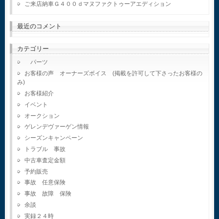
ご来店納車Ｇ４００ｄマヌファクトゥーアエディション
最近のコメント
カテゴリー
パーツ
お客様の声 オーナーズボイス (掲載を許可して下さったお客様の
み)
お客様紹介
イベント
オークション
ゲレンデヴァーゲン情報
シーズンキャンペーン
トラブル 事故
中古車査定金額
予約販売
事故 任意保険
事故 故障 保険
余談
実録２４時