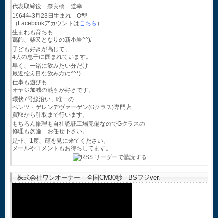
代表取締役 奈良橋 道幸
1964年3月23日生まれ O型
（Facebookアカウントは
こちら
）
生まれも育ちも
葛飾、柴又となりの新小岩^^)/
子ども好きが高じて、
4人の息子に囲まれています。
早く、一緒に飲みたい分だけ
最近控え目な飲み方に^^*)
仕事も遊びも
オヤジ加減の熱さが好きです。
環状7号線沿い、唯一の
ベンツ・ゲレンデヴァーゲン(Gクラス)専門店
買取から引取まで行います。
もちろん修理も自社認証工場完備なのでGクラスの
修理も勿論 お任せ下さい。
是非、1度、顔を見に来てください。
メールやコメントもお待ちしてます。
株式会社ワンオーナー 全国CM30秒 BSフジver.