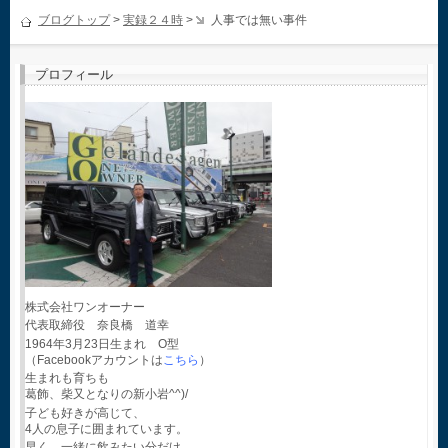
ブログトップ
>
実録２４時
>
人事では無い事件
プロフィール
株式会社ワンオーナー
代表取締役 奈良橋 道幸
1964年3月23日生まれ O型
（Facebookアカウントは
こちら
）
生まれも育ちも
葛飾、柴又となりの新小岩^^)/
子ども好きが高じて、
4人の息子に囲まれています。
早く、一緒に飲みたい分だけ