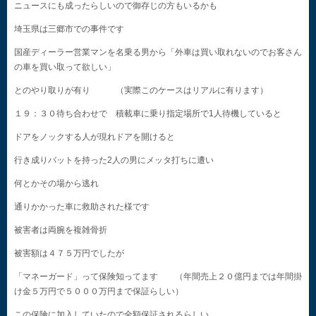
ニュースにも成ったらしいので御存じの方もいるかも
埼玉県は三郷市での事件です
国産ディーラー営業マンを名乗る男から「外車は買い取れないのでお客さん
の車を買い取って欲しい」
とのやり取りが有り （実際このケースはリアルに有ります）
１９：３０待ち合わせで 積載車に乗り指定場所で1人待機していると
ドアをノックする人が現れドアを開けると
行き成りバットを持った2人の男にメッタ打ちに遭い
何とかその場から逃れ
通りかかった車に救助された様です
被害者は両腕を複雑骨折
被害額は４７５万円でしたが
「マネーガード」って保険知ってます （年間売上２０億円までは年間掛
け金５万円で５０００万円まで保証らしい）
この保険に加入していたので全額保証されるらしい