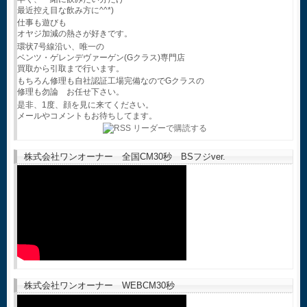
最近控え目な飲み方に^^*)
仕事も遊びも
オヤジ加減の熱さが好きです。
環状7号線沿い、唯一の
ベンツ・ゲレンデヴァーゲン(Gクラス)専門店
買取から引取まで行います。
もちろん修理も自社認証工場完備なのでGクラスの
修理も勿論 お任せ下さい。
是非、1度、顔を見に来てください。
メールやコメントもお待ちしてます。
株式会社ワンオーナー 全国CM30秒 BSフジver.
株式会社ワンオーナー WEBCM30秒