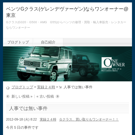
ベンツGクラス(ゲレンデヴァーゲン)ならワンオーナー@
東京
Gクラス(G320・G500・AMG G55)からベンツの修理・買取・輸入車販売・レンタカー
ならワンオーナー
ブログトップ
自己紹介
ブログトップ
>
実録２４時
>
人事では無い事件
新しい投稿 »
« 古い投稿
人事では無い事件
2012-09-18 (火) 8:22
実録２４時
Ｇクラス、買い取りもワンオーナー！！
今月５日の事件です