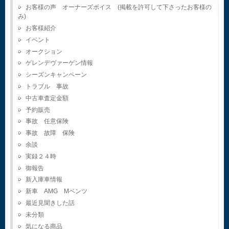
お客様の声 オーナーズボイス (掲載を許可して下さったお客様の
み)
お客様紹介
イベント
オークション
ゲレンデヴァーゲン情報
シーズンキャンペーン
トラブル 事故
中古車査定金額
予約販売
事故 任意保険
事故 故障 保険
余談
実録２４時
御報告
新入庫車情報
新車 AMG Mベンツ
最近見聞きした話
未分類
気になる商品