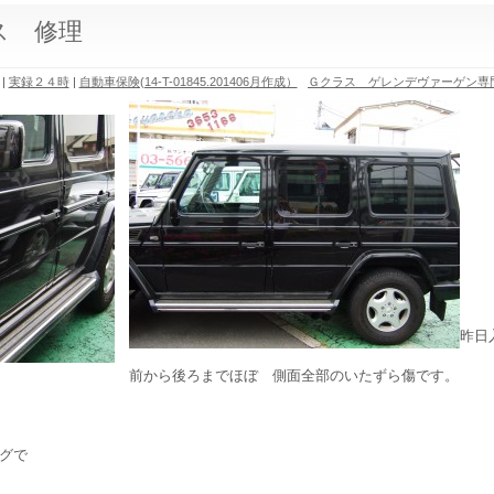
ス 修理
|
実録２４時
|
自動車保険(14-T-01845.201406月作成）
Ｇクラス ゲレンデヴァーゲン専
昨日
前から後ろまでほぼ 側面全部のいたずら傷です。
グで