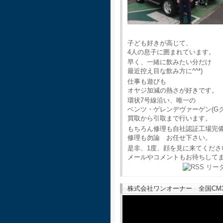
子ども好きが高じて、
4人の息子に囲まれています。
早く、一緒に飲みたい分だけ
最近控え目な飲み方に^^*)
仕事も遊びも
オヤジ加減の熱さが好きです。
環状7号線沿い、唯一の
ベンツ・ゲレンデヴァーゲン(G
買取から引取まで行います。
もちろん修理も自社認証工場完
修理も勿論 お任せ下さい。
是非、1度、顔を見に来てくださ
メールやコメントもお待ちして
株式会社ワンオーナー 全国CM30