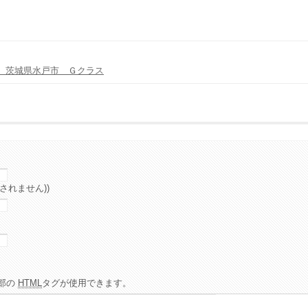
 茨城県水戸市 Ｇクラス
されません))
部の
HTML
タグが使用できます。