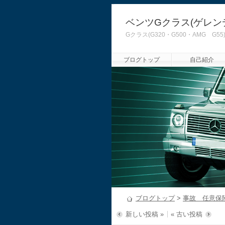
ベンツGクラス(ゲレン
Gクラス(G320・G500・AMG
ブログトップ
自己紹介
ブログトップ
>
事故 任意保
新しい投稿 »
« 古い投稿