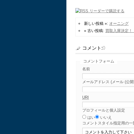
新しい投稿 »:
オーニング
« 古い投稿:
買取入庫決定！
コメント:
0
コメントフォーム
名前
メールアドレス (メール (公開
URI
プロフィールと個人設定
はい
いいえ
コメント
スタイル指定用の一