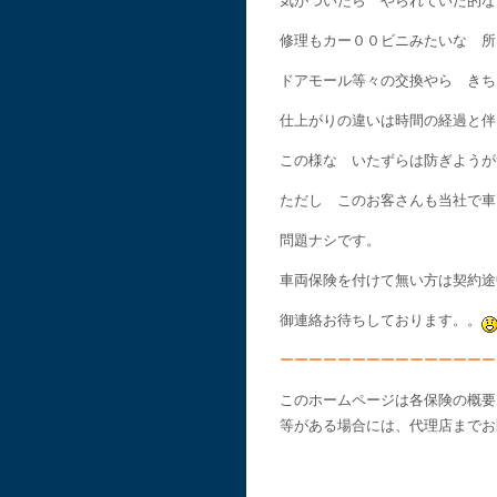
気がついたら やられていた的な
修理もカー００ビニみたいな 所
ドアモール等々の交換やら きち
仕上がりの違いは時間の経過と伴
この様な いたずらは防ぎようが
ただし このお客さんも当社で車
問題ナシです。
車両保険を付けて無い方は契約途
御連絡お待ちしております。。
ーーーーーーーーーーーーーーー
このホームページは各保険の概要
等がある場合には、代理店までお