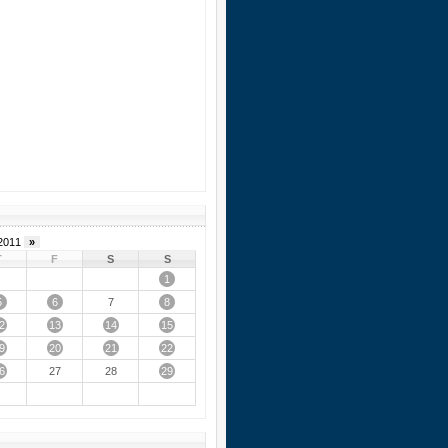
2011
»
T
F
S
S
1
5
6
8
7
2
13
14
15
9
20
21
22
6
29
27
28