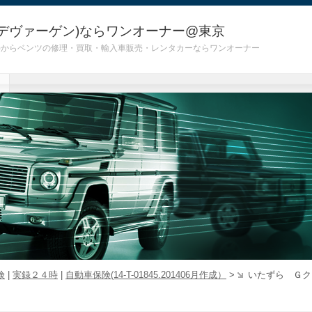
デヴァーゲン)ならワンオーナー@東京
 G55)からベンツの修理・買取・輸入車販売・レンタカーならワンオーナー
険
|
実録２４時
|
自動車保険(14-T-01845.201406月作成）
>
いたずら Ｇク