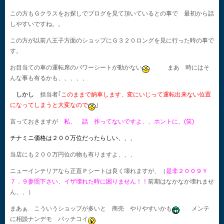
この方もＧクラスをお探しでブログを見て頂いているとの事で 最初から話
しやすいですね。。
この方が以前八王子方面のショップにＧ３２０ロングを見に行った時の事で
す。
お目当ての車の運転席のパワーシートが動かない
まあ 時にはそ
んな事も有るかも、、、、、
しかし
担当者｢
このままで納車します、変にいじって運転出来ない位置
になってしまうと大変なので
｣
言っておきますが
私、 話 作ってないですよ、、ホントに、(笑)
チナミニ価格は２００万位だったらしい、、、
当店にも２００万円位の物も有りますよ、、、
ニューインテリアなら正直Ｐシートは良く壊れますが、（
是非２００９Ｙ
７．９参照下さい
、
イザ壊れた時に困りません！！
前期はなかなか壊れませ
ん、、）
まあぁ こういうショップが多いと 商売 やりやすいかも
メンテ
に相談ナンデモ バッチコイ