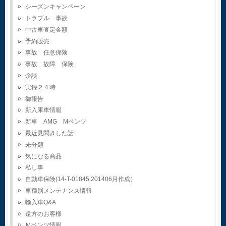
シーズンキャンペーン
トラブル 事故
中古車査定金額
予約販売
事故 任意保険
事故 故障 保険
余談
実録２４時
御報告
新入庫車情報
新車 AMG Mベンツ
最近見聞きした話
未分類
気になる商品
私し事
自動車保険(14-T-01845.201406月作成）
車種別メンテナンス情報
輸入車Q&A
遠方のお客様
Ｍベンツ情報