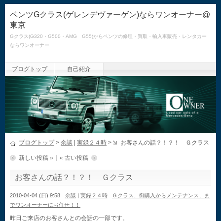
ベンツGクラス(ゲレンデヴァーゲン)ならワンオーナー@
東京
Gクラス(G320・G500・AMG G55)からベンツの修理・買取・輸入車販売・レンタカー
ならワンオーナー
ブログトップ
自己紹介
ブログトップ
>
余談
|
実録２４時
>
お客さんの話？！？！ Ｇクラス
新しい投稿 »
« 古い投稿
お客さんの話？！？！ Ｇクラス
2010-04-04 (日) 9:58
余談
|
実録２４時
Ｇクラス、御購入からメンテナンス、ま
でワンオーナーにお任せ！！
昨日ご来店のお客さんとの会話の一部です。