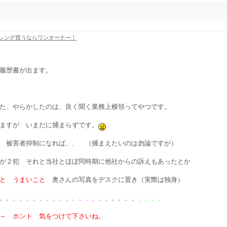
レンデ買うならワンオーナー！
履歴書が出ます。
た、やらかしたのは、良く聞く業務上横領ってやつです。
ますが いまだに捕まらずです。
 被害者抑制になれば、、 （捕まえたいのは勿論ですが）
が２犯 それと当社とほぼ同時期に他社からの訴えもあったとか
こと うまいこと
奥さんの写真をデスクに置き（実際は独身）
、、
、、、、
、、、、、、、、、
、、、
、、、
、、、、
 ホント 気をつけて下さいね。