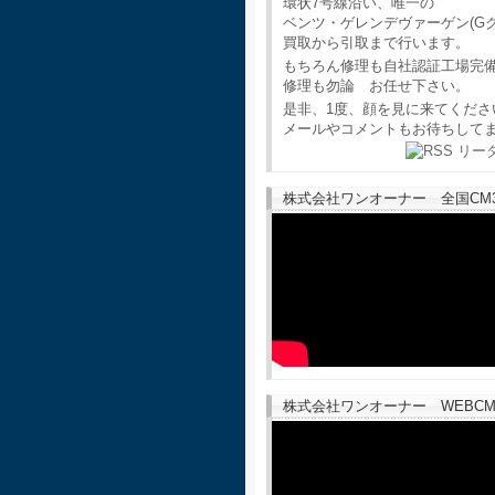
環状7号線沿い、唯一の
ベンツ・ゲレンデヴァーゲン(G
買取から引取まで行います。
もちろん修理も自社認証工場完
修理も勿論 お任せ下さい。
是非、1度、顔を見に来てくださ
メールやコメントもお待ちして
株式会社ワンオーナー 全国CM30
株式会社ワンオーナー WEBCM