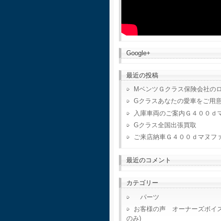
Google+
最近の投稿
MベンツＧクラス保険会社の
Gクラスあなたの愛車をご用
入庫車両のご案内Ｇ４００ｄ
Gクラス全国出張買取
ご来店納車Ｇ４００ｄマヌフ
最近のコメント
カテゴリー
パーツ
お客様の声 オーナーズボイ
のみ)