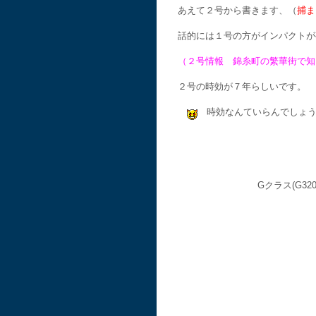
あえて２号から書きます、（
捕ま
話的には１号の方がインパクトが
（２号情報 錦糸町の繁華街で知
２号の時効が７年らしいです。
時効なんていらんでしょ
Gクラス(G3