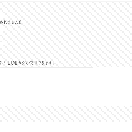
されません))
部の
HTML
タグが使用できます。