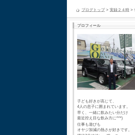
ブログトップ
>
実録２４時
>
プロフィール
子ども好きが高じて、
4人の息子に囲まれています。
早く、一緒に飲みたい分だけ
最近控え目な飲み方に^^*)
仕事も遊びも
オヤジ加減の熱さが好きです。