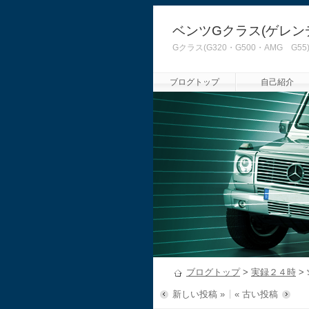
ベンツGクラス(ゲレン
Gクラス(G320・G500・AMG
ブログトップ
自己紹介
ブログトップ
>
実録２４時
>
新しい投稿 »
« 古い投稿