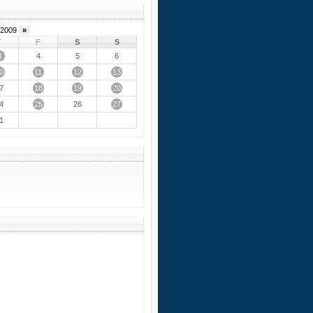
2009
»
T
F
S
S
3
4
5
6
0
11
12
13
18
19
20
7
25
27
4
26
1