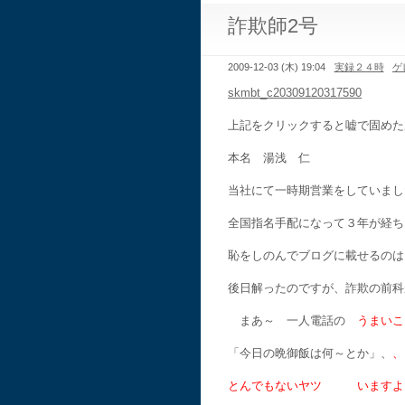
詐欺師2号
2009-12-03 (木) 19:04
実録２４時
ゲ
skmbt_c20309120317590
上記をクリックすると嘘で固めた
本名 湯浅 仁
当社にて一時期営業をしていまし
全国指名手配になって３年が経ち
恥をしのんでブログに載せるのは
後日解ったのですが、詐欺の前科
まあ～ 一人電話の
うまい
「今日の晩御飯は何～とか」、
、
とんでもないヤツ いますよ～