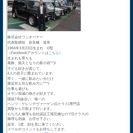
株式会社ワンオーナー
代表取締役 奈良橋 道幸
1964年3月23日生まれ O型
（Facebookアカウントは
こちら
）
生まれも育ちも
葛飾、柴又となりの新小岩^^)/
子ども好きが高じて、
4人の息子に囲まれています。
早く、一緒に飲みたい分だけ
最近控え目な飲み方に^^*)
仕事も遊びも
オヤジ加減の熱さが好きです。
環状7号線沿い、唯一の
ベンツ・ゲレンデヴァーゲン(Gクラス)専門店
買取から引取まで行います。
もちろん修理も自社認証工場完備なのでGクラスの
修理も勿論 お任せ下さい。
是非、1度、顔を見に来てください。
メールやコメントもお待ちしてます。