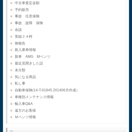
中古車査定金額
予約販売
事故 任意保険
事故 故障 保険
余談
実録２４時
御報告
新入庫車情報
新車 AMG Mベンツ
最近見聞きした話
未分類
気になる商品
私し事
自動車保険(14-T-01845.201406月作成）
車種別メンテナンス情報
輸入車Q&A
遠方のお客様
Ｍベンツ情報
–