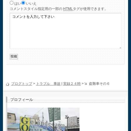
はい
いいえ
コメント
スタイル指定用の一部の
HTML
タグが使用できます。
ブログトップ
>
トラブル 事故
|
実録２４時
>
盗難車その６
プロフィール