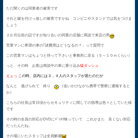
ただ聞くのは同業者の被害です
それと鍵を付けっ放しの被害ですかね コンビニやスタンドでは気をつけま
しょう
２か月位前の話ですが知り合いの同業の店舗に商談で来店の男
営業マンに希望の車の｢諸費用はどうなるの？」って質問で
この営業マンはちょつと待って下さいと事務所に戻る（５～１０ｍくらい）
っと その時 お客は商談中の車に乗り込み
猛ダッシュ
えぇっ
この時、店内には３，４人のスタッフが居たのだが
なんと 逃げられて 終り
（追いかけながら携帯で警察に通報すると
か）
こちらの社長は常日頃からセキュリティに関しての指導は色々としていた様
です
その時の全員の対応がDVDにﾊﾞｯﾁﾘ映っていて これがまた 良くない対応
だったんだね。
その場にいたスタッフは全員解雇