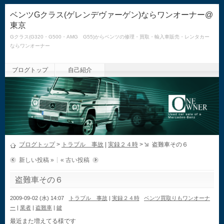
ベンツGクラス(ゲレンデヴァーゲン)ならワンオーナー@
東京
Gクラス(G320・G500・AMG G55)からベンツの修理・買取・輸入車販売・レンタカー
ならワンオーナー
ブログトップ
自己紹介
ブログトップ
>
トラブル 事故
|
実録２４時
>
盗難車その６
新しい投稿 »
« 古い投稿
盗難車その６
2009-09-02 (水) 14:07
トラブル 事故
|
実録２４時
ベンツ買取りもワンオーナ
ー
|
業者
|
盗難車
|
鍵
最近また増えてる様です