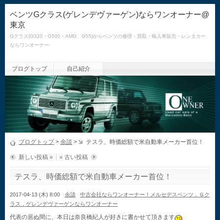
ベンツGクラス(ゲレンデヴァーゲン)ならワンオーナー@
東京
Gクラス(G320・G500・AMG G55)からベンツの修理・買取・輸入車販売・レンタカー
ならワンオーナー
ブログトップ
自己紹介
ブログトップ
>
余談
>
テスラ、時価総額で米自動車メーカー首位！
新しい投稿 »
« 古い投稿
テスラ、時価総額で米自動車メーカー首位！
2017-04-13 (木) 8:00
余談
中古会社ならワンオーナー！メルセデスベンツ，Ｇク
ラス，ゲレンデヴァーゲンならワンオーナー
代表の居ぬ間に、本日は奈良橋紀人が好きに書かせて頂きます