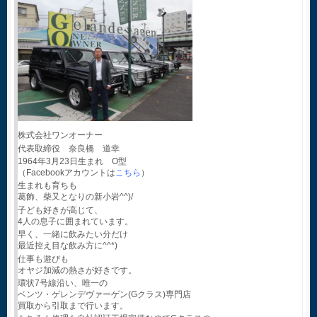
株式会社ワンオーナー
代表取締役 奈良橋 道幸
1964年3月23日生まれ O型
（Facebookアカウントは
こちら
）
生まれも育ちも
葛飾、柴又となりの新小岩^^)/
子ども好きが高じて、
4人の息子に囲まれています。
早く、一緒に飲みたい分だけ
最近控え目な飲み方に^^*)
仕事も遊びも
オヤジ加減の熱さが好きです。
環状7号線沿い、唯一の
ベンツ・ゲレンデヴァーゲン(Gクラス)専門店
買取から引取まで行います。