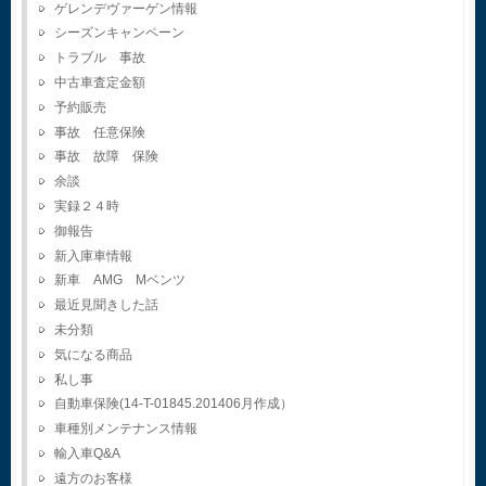
ゲレンデヴァーゲン情報
シーズンキャンペーン
トラブル 事故
中古車査定金額
予約販売
事故 任意保険
事故 故障 保険
余談
実録２４時
御報告
新入庫車情報
新車 AMG Mベンツ
最近見聞きした話
未分類
気になる商品
私し事
自動車保険(14-T-01845.201406月作成）
車種別メンテナンス情報
輸入車Q&A
遠方のお客様