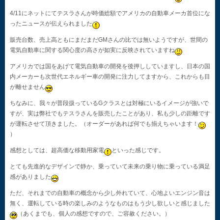
4/11にネットにてテスラさんが時価総額でアメリカの自動車メーカ首位にな
ったニュースが伝えられました
販売台数、売上高ともにまだまだGMさんの比では無いようですが、世間の
電気自動車に関する関心度の高さが如実に反映されていますね
アメリカでは国をあげて電気自動車の開発を後押ししていますし、日本の国
内メーカーも次世代エネルギー車の開発に注力してますから、これからも目
が離せません
ちなみに、我々が普段扱っているGクラスとは対極にいるイメージが強いで
すが、実は弊社でもテスラさんを販売したことがあり、私も少しの距離です
が運転させて頂きました。（オーダーがあれば何でも揃えちゃいます！
）
感想としては、超高価な移動用家電
といった感じです。
とても先進的なデザインで静か、乗っていて未来の乗り物に乗っている満足
感がありました
ただ、それまでの自動車の概念から少し外れていて、心地よいエンジン音は
無く、運転している時の楽しみのようなものはもう少し欲しいと感じました
（あくまでも、個人の感想ですので、ご容赦ください。）