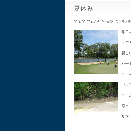
夏休み
2016-09-07 (水) 6:19
余談
Gクラス
昨日
１年
親し
ハー
１日
ゴル
１日
毎日
ルフ