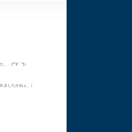
(*´∀｀*)）
れましたかねぇ、）