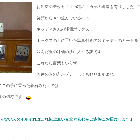
お約束のデッカイ１ｍ程のトカゲの遭遇も有りました（
笑顔から４つ並んでいるのは
キャディさんの評価ボックス
ボックスの上に置いた写真付きの各キャディのカードを
並んだ顔の評価の所に入れる訳です
これなら言葉もいらず
何処の国の方がプレーしても解りますよね。
にこの手に乗った碁石みたいのは
鉄の切符です。
———————————————————-
わらないスタイルそれはこれ以上無い安全と安心をご家族にお届けします｣
———————————————————-