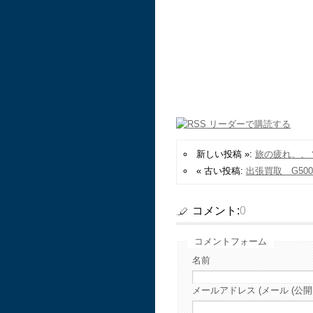
新しい投稿 »:
旅の疲れ、、
« 古い投稿:
出張買取 G50
コメント:
0
コメントフォーム
名前
メールアドレス (メール (公開