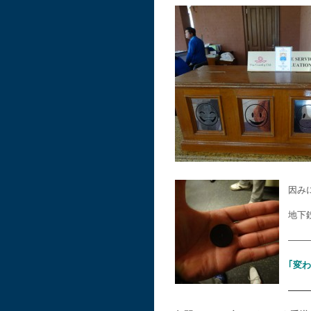
因み
地下
——
｢変
——