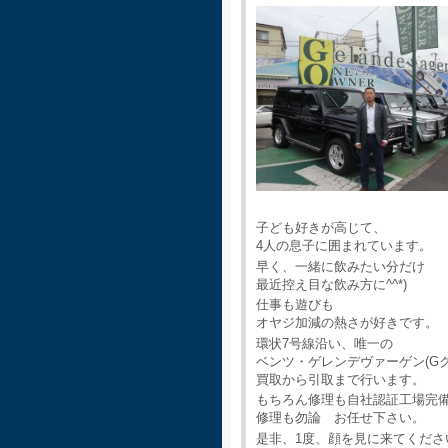
子ども好きが高じて、
4人の息子に囲まれています。
早く、一緒に飲みたい分だけ
最近控え目な飲み方に^^*)
仕事も遊びも
オヤジ加減の熱さが好きです。
環状7号線沿い、唯一の
ベンツ・ゲレンデヴァーゲン(G
買取から引取まで行います。
もちろん修理も自社認証工場完
修理も勿論 お任せ下さい。
是非、1度、顔を見に来てくださ