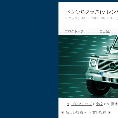
ベンツGクラス(ゲレン
Gクラス(G320・G500・AMG
ブログトップ
自己紹介
ブログトップ
>
余談
>
夏休
新しい投稿 »
« 古い投稿