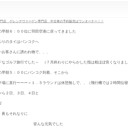
専門店 ゲレンデヴァーゲン専門店 中古車の予約販売はワンオーナー！！
の早朝６：００位に羽田空港に戻ってきました
ぶりのタイはバンコクへ
いお客さんに誘われ物で、、、
ドなゴルフ旅行でした～ （７月終わりにやらかした指は粗ほぼ良くなりました、、
の早朝５：００にバンコク到着、そこから
フ場に直行ーーー＞１．５ラウンドは休憩無しで、、（飛行機では２時間位寝
から２日、３日、４日と
ゴ
 夜もそれなりに
皆んな元気でした