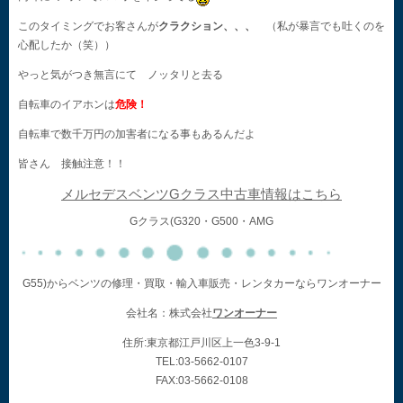
このタイミングでお客さんが
クラクション、、、
（私が暴言でも吐くのを
心配したか（笑））
やっと気がつき無言にて ノッタリと去る
自転車のイアホンは
危険！
自転車で数千万円の加害者になる事もあるんだよ
皆さん 接触注意！！
メルセデスベンツGクラス中古車情報はこちら
Gクラス(G320・G500・AMG
G55)からベンツの修理・買取・輸入車販売・レンタカーならワンオーナー
会社名：株式会社
ワンオーナー
住所:東京都江戸川区上一色3-9-1
TEL:03-5662-0107
FAX:03-5662-0108