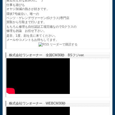
最近控え目な飲み方に^^*)
仕事も遊びも
オヤジ加減の熱さが好きです。
環状7号線沿い、唯一の
ベンツ・ゲレンデヴァーゲン(Gクラス)専門店
買取から引取まで行います。
もちろん修理も自社認証工場完備なのでGクラスの
修理も勿論 お任せ下さい。
是非、1度、顔を見に来てください。
メールやコメントもお待ちしてます。
株式会社ワンオーナー 全国CM30秒 BSフジver.
株式会社ワンオーナー WEBCM30秒