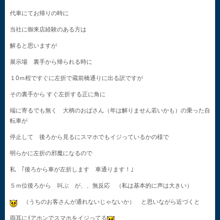
代車にてお帰りの時に
当社に御来店経験のある方は
解ると思いますが
展示場 裏手から帰られる時に
１0ｍ程ですぐに左折で蔵前橋通りに出る訳ですが
その裏手から すぐ左折する正に角に
端に寄るでも無く 大柄のおばさん（年は解りません若いかも）の乗った自
転車が
停止して 後ろから見るにスマホでもイジっているかの様で
明らかに左折の邪魔になるので
私 ｢後ろから車が左折します 車通ります！｣
５ｍ位後ろから 叫ぶ が、、無反応 （私は基本的に声は大きい）
（うちのお客さんが通れないじゃないか） と思いながら近づくと
両耳にｲアホンでスマホをイジってる