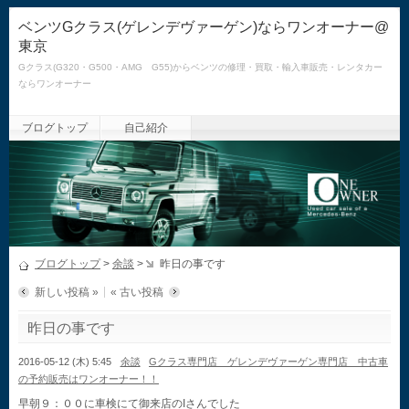
ベンツGクラス(ゲレンデヴァーゲン)ならワンオーナー@
東京
Gクラス(G320・G500・AMG G55)からベンツの修理・買取・輸入車販売・レンタカー
ならワンオーナー
ブログトップ
自己紹介
ブログトップ
>
余談
>
昨日の事です
新しい投稿 »
« 古い投稿
昨日の事です
2016-05-12 (木) 5:45
余談
Gクラス専門店 ゲレンデヴァーゲン専門店 中古車
の予約販売はワンオーナー！！
早朝９：００に車検にて御来店のIさんでした