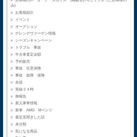
お客様の声 オーナーズボイス (掲載を許可して下さったお客様の
み)
お客様紹介
イベント
オークション
ゲレンデヴァーゲン情報
シーズンキャンペーン
トラブル 事故
中古車査定金額
予約販売
事故 任意保険
事故 故障 保険
余談
実録２４時
御報告
新入庫車情報
新車 AMG Mベンツ
最近見聞きした話
未分類
気になる商品