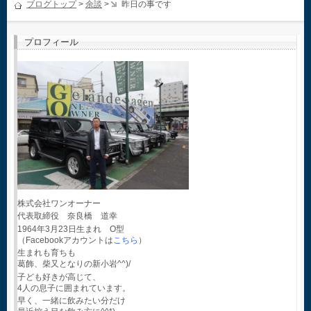
ブログトップ
>
余談
>
昨日の事です
プロフィール
株式会社ワンオーナー
代表取締役 奈良橋 道幸
1964年3月23日生まれ O型
（Facebookアカウントは
こちら
）
生まれも育ちも
葛飾、柴又となりの新小岩^^)/
子ども好きが高じて、
4人の息子に囲まれています。
早く、一緒に飲みたい分だけ