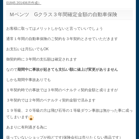
01845.201406月作成）
Ｍベンツ Gクラス３年間確定金額の自動車保険
お客様に取ってはメリットしかないと言っていいでしょう
通常１年間の自動車保険のご契約を３年契約とさせていただきます
お支払いは月払いでもOK
御契約時に３年間の支払額は確定されます
なので
期間中に事故が起きても支払い額に値上げ変更がありません
しかも期間中事故ありでも
１年契約時での事故では３年間のペナルティ契約金額と成りますが
３年契約では２年間のペナルティ契約金額で済みます
１９等級、２０等級の方は飛び石等の１等級ダウン事故は無かった事に成っ
てしまいます
あまりに有利過ぎる為に
扱っていないショップが殆どです(保険会社は売りたくない商品です）