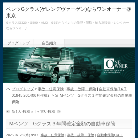
ベンツGクラス(ゲレンデヴァーゲン)ならワンオーナー@
東京
Gクラス(G320・G500・AMG G55)からベンツの修理・買取・輸入車販売・レンタカー
ならワンオーナー
ブログトップ
自己紹介
ブログトップ
>
事故 任意保険
|
事故 故障 保険
|
自動車保険(14-T-
01845.201406月作成）
>
Mベンツ Gクラス３年間確定金額の自動車
保険
新しい投稿 »
« 古い投稿
Mベンツ Gクラス３年間確定金額の自動車保険
2025-07-23 (水) 9:09
事故 任意保険
|
事故 故障 保険
|
自動車保険(14-T-