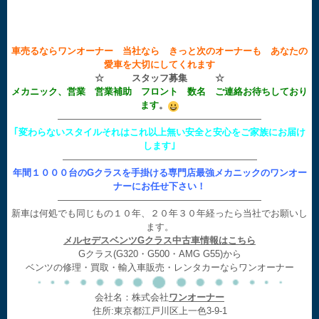
車売るならワンオーナー 当社なら きっと次のオーナーも あなたの
愛車を大切にしてくれます
☆ スタッフ募集 ☆
メカニック、営業 営業補助 フロント 数名 ご連絡お待ちしており
ます
。
——————————————————————
｢変わらないスタイルそれはこれ以上無い安全と安心をご家族にお届け
します｣
—————————————————————
年間１０００台のGクラスを手掛ける専門店最強メカニックのワンオー
ナーにお任せ下さい！
——————————————————————
新車は何処でも同じもの１０年、２０年３０年経ったら当社でお願いし
ます。
メルセデスベンツGクラス中古車情報はこちら
Gクラス(G320・G500・AMG G55)から
ベンツの修理・買取・輸入車販売・レンタカーならワンオーナー
会社名：株式会社
ワンオーナー
住所:東京都江戸川区上一色3-9-1