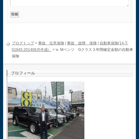
ブログトップ
>
事故 任意保険
|
事故 故障 保険
|
自動車保険(14-T-
01845.201406月作成）
>
Mベンツ Gクラス３年間確定金額の自動車
保険
プロフィール