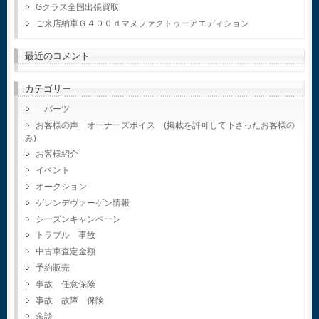
Gクラス全国出張買取
ご来店納車Ｇ４００ｄマヌファクトゥーアエディション
最近のコメント
カテゴリー
パーツ
お客様の声 オーナーズボイス (掲載を許可して下さったお客様の
み)
お客様紹介
イベント
オークション
ゲレンデヴァーゲン情報
シーズンキャンペーン
トラブル 事故
中古車査定金額
予約販売
事故 任意保険
事故 故障 保険
余談