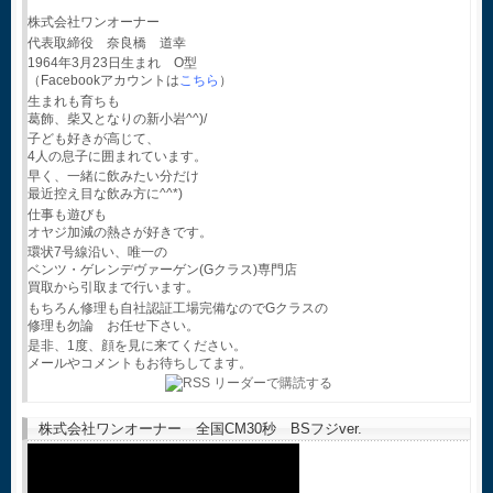
株式会社ワンオーナー
代表取締役 奈良橋 道幸
1964年3月23日生まれ O型
（Facebookアカウントは
こちら
）
生まれも育ちも
葛飾、柴又となりの新小岩^^)/
子ども好きが高じて、
4人の息子に囲まれています。
早く、一緒に飲みたい分だけ
最近控え目な飲み方に^^*)
仕事も遊びも
オヤジ加減の熱さが好きです。
環状7号線沿い、唯一の
ベンツ・ゲレンデヴァーゲン(Gクラス)専門店
買取から引取まで行います。
もちろん修理も自社認証工場完備なのでGクラスの
修理も勿論 お任せ下さい。
是非、1度、顔を見に来てください。
メールやコメントもお待ちしてます。
株式会社ワンオーナー 全国CM30秒 BSフジver.