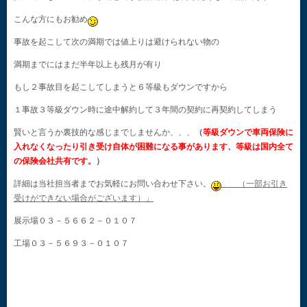
こんな方にもお勧め
事故を起こして次の満期では値上りは避けられない物の
満期までにはまだ半年以上も残月が有り
もし２事故目を起こしてしまうと６等級もダウンですから
１事故３等級ダウン時に途中解約して３年間の契約に再契約してしまう
賢いと言うか裏技的な感じまでしませんか、、、
（
等級ダウンで車両保険に
入れなくなったり引き受け自体が困難になる事があります、等級は国内全て
の保険会社共有です。
）
詳細は当社担当者までお気軽にお問い合わせ下さい。
（一部お引き
受けができない場合がございます）」
展示場０３－５６６２－０１０７
工場０３－５６９３－０１０７