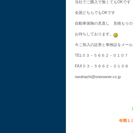
当社でご購入で無くてもOKです
全国どちらでもOKです
自動車保険の見直し 見積もりの
お待ちしております。
今ご加入の証券と車検証をメール
TEL０３－５６６２－０１０７
FAX０３－５６６２－０１０８
narahashi@oneowner.co.jp
年間１