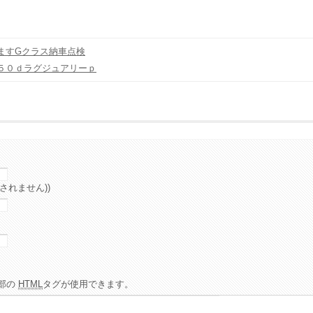
ますGクラス納車点検
５０ｄラグジュアリーｐ
されません))
部の
HTML
タグが使用できます。