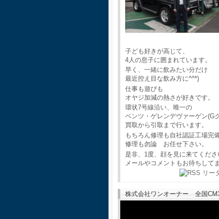
子ども好きが高じて、
4人の息子に囲まれています。
早く、一緒に飲みたい分だけ
最近控え目な飲み方に^^*)
仕事も遊びも
オヤジ加減の熱さが好きです。
環状7号線沿い、唯一の
ベンツ・ゲレンデヴァーゲン(G
買取から引取まで行います。
もちろん修理も自社認証工場完
修理も勿論 お任せ下さい。
是非、1度、顔を見に来てくださ
メールやコメントもお待ちして
株式会社ワンオーナー 全国CM30