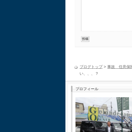
ブログトップ
>
事故 任意保
い、、、？
プロフィール