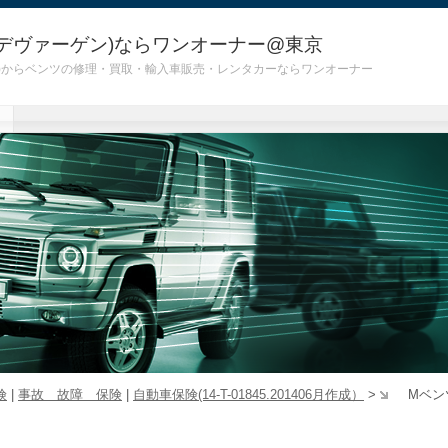
デヴァーゲン)ならワンオーナー@東京
 G55)からベンツの修理・買取・輸入車販売・レンタカーならワンオーナー
険
|
事故 故障 保険
|
自動車保険(14-T-01845.201406月作成）
>
Mベン