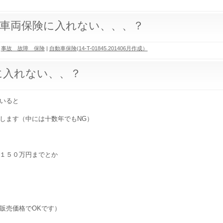
車両保険に入れない、、、？
|
事故 故障 保険
|
自動車保険(14-T-01845.201406月作成）
に入れない、、？
いると
します（中には十数年でもNG）
１５０万円までとか
販売価格でOKです）