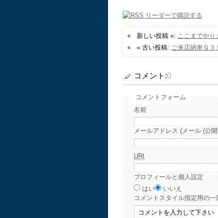
新しい投稿 »:
ここまでやり
« 古い投稿:
ご来店納車Ｇ３
コメント:
0
コメントフォーム
名前
メールアドレス (メール (公開
URI
プロフィールと個人設定
はい
いいえ
コメント
スタイル指定用の一