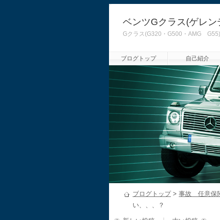
ベンツGクラス(ゲレン
Gクラス(G320・G500・AMG
ブログトップ
自己紹介
ブログトップ
>
事故 任意保
い、、、？