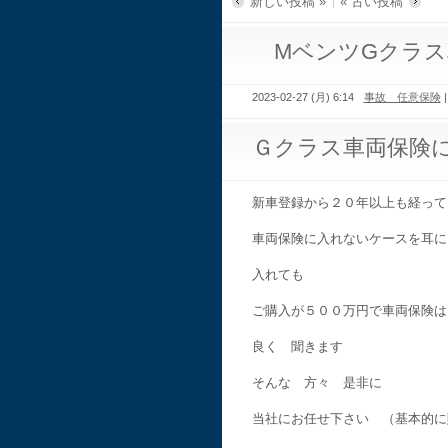
新しい投稿 »
« 古い投稿
MベンツGクラス
2023-02-27 (月) 6:14
事故 任意保険
Ｇクラス車両保険
新車登録から２０年以上も経って
車両保険に入れないケースを耳に
入れても
ご購入が５００万円で車両保険は
良く 聞きます
そんな 方々 是非に
当社にお任せ下さい （基本的に