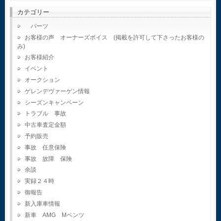
カテゴリー
パーツ
お客様の声 オーナーズボイス (掲載を許可して下さったお客様の
み)
お客様紹介
イベント
オークション
ゲレンデヴァーゲン情報
シーズンキャンペーン
トラブル 事故
中古車査定金額
予約販売
事故 任意保険
事故 故障 保険
余談
実録２４時
御報告
新入庫車情報
新車 AMG Mベンツ