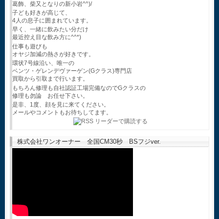
葛飾、柴又となりの新小岩^^)/
子ども好きが高じて、
4人の息子に囲まれています。
早く、一緒に飲みたい分だけ
最近控え目な飲み方に^^*)
仕事も遊びも
オヤジ加減の熱さが好きです。
環状7号線沿い、唯一の
ベンツ・ゲレンデヴァーゲン(Gクラス)専門店
買取から引取まで行います。
もちろん修理も自社認証工場完備なのでGクラスの
修理も勿論 お任せ下さい。
是非、1度、顔を見に来てください。
メールやコメントもお待ちしてます。
株式会社ワンオーナー 全国CM30秒 BSフジver.