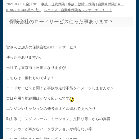
2021-03-19 (金) 6:01
事故 任意保険
|
事故 故障 保険
|
自動車保険(14-T-
01845.201406月作成）
Gクラス 自動車保険もワンオーナー！！！
保険会社のロードサービス使った事あります？
皆さんご加入の保険会社のロードサービス
使った事ありますか、、
当社では東京海上日動になりますが
こちらは 優れものですよ！
ロードサービスと聞くと事故や走行不能をイメージしませんか？
実は利用可能範囲はかなり広いんです
エンジンやミッションの他各部オイル漏れであったり
動力系（エンジンルーム、ミッション、足回り等）からの異音
ウインカーが点かない クラクションが鳴らない等