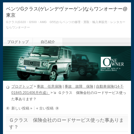
ベンツGクラス(ゲレンデヴァーゲン)ならワンオーナー@
東京
Gクラス(G320・G500・AMG G55)からベンツの修理・買取・輸入車販売・レンタカー
ならワンオーナー
ブログトップ
自己紹介
ブログトップ
>
事故 任意保険
|
事故 故障 保険
|
自動車保険(14-T-
01845.201406月作成）
>
Ｇクラス 保険会社のロードサービス使っ
た事あります？
新しい投稿 »
« 古い投稿
Ｇクラス 保険会社のロードサービス使った事ありま
す？