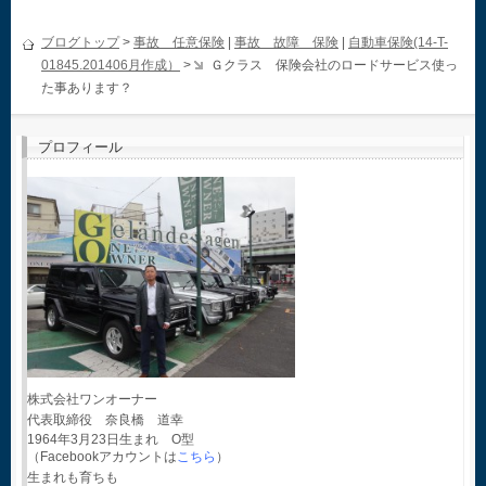
ブログトップ
>
事故 任意保険
|
事故 故障 保険
|
自動車保険(14-T-
01845.201406月作成）
>
Ｇクラス 保険会社のロードサービス使っ
た事あります？
プロフィール
株式会社ワンオーナー
代表取締役 奈良橋 道幸
1964年3月23日生まれ O型
（Facebookアカウントは
こちら
）
生まれも育ちも