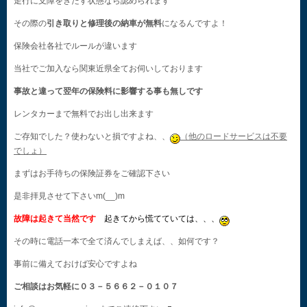
走行に支障をきたす状態なら認められます
その際の
引き取りと修理後の納車が無料
になるんですよ！
保険会社各社でルールが違います
当社でご加入なら関東近県全てお伺いしております
事故と違って翌年の保険料に影響する事も無しです
レンタカーまで無料でお出し出来ます
ご存知でした？使わないと損ですよね、、
（他のロードサービスは不要
でしょ）
まずはお手待ちの保険証券をご確認下さい
是非拝見させて下さいm(__)m
故障は起きて当然です
起きてから慌てていては、、、
その時に電話一本で全て済んでしまえば、、如何です？
事前に備えておけば安心ですよね
ご相談はお気軽に０３－５６６２－０１０７