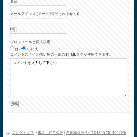
名前
メールアドレス (メール (公開されません))
URI
プロフィールと個人設定
はい
いいえ
コメント
スタイル指定用の一部の
HTML
タグが使用できます。
ブログトップ
>
事故 任意保険
|
自動車保険(14-T-01845.201406月作