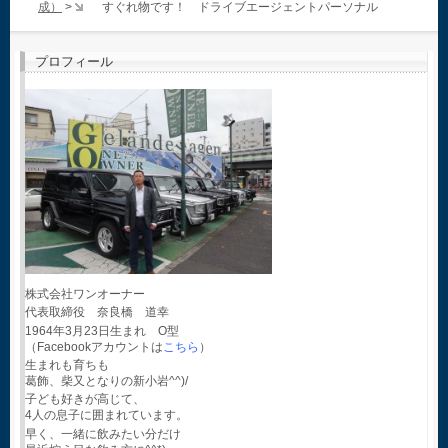
成）
>
すぐれ物です！ ドライブエージェントパーソナル
プロフィール
株式会社ワンオーナー
代表取締役 奈良橋 道幸
1964年3月23日生まれ O型
（Facebookアカウントは
こちら
）
生まれも育ちも
葛飾、柴又となりの新小岩^^)/
子ども好きが高じて、
4人の息子に囲まれています。
早く、一緒に飲みたい分だけ