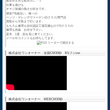
最近控え目な飲み方に^^*)
仕事も遊びも
オヤジ加減の熱さが好きです。
環状7号線沿い、唯一の
ベンツ・ゲレンデヴァーゲン(Gクラス)専門店
買取から引取まで行います。
もちろん修理も自社認証工場完備なのでGクラスの
修理も勿論 お任せ下さい。
是非、1度、顔を見に来てください。
メールやコメントもお待ちしてます。
株式会社ワンオーナー 全国CM30秒 BSフジver.
株式会社ワンオーナー WEBCM30秒