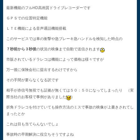
最新機能のフルHD高画質ドライブレコーダーです
ＧＰＳでの位置特定機能
ＬＴＥ機能による音声通話機能搭載
このサービスでは車の衝撃や急ブレーキ急ハンドルを検知した時点の
７秒前から３秒後
の状況の映像まで自動で送信されます
市販されているドラレコは機能によって価格は様々ですが
万一後に保険会社に提出するわけですから
その手間が要らなくなる訳です
相手が赤信号無視でも証拠が無くては５０：５０になってしまったり （実
際当社のお客様で事例がありました
）
折角ドラレコを付けていても操作方法のミスで事故の映像が上書きされてし
まったとか
これは目も当てらんないでしょ
事故時の早期解決に役立ちそうですよね