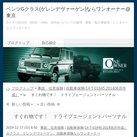
ベンツGクラス(ゲレンデヴァーゲン)ならワンオーナー@
東京
Gクラス(G320・G500・AMG G55)からベンツの修理・買取・輸入車販売・レンタカー
ならワンオーナー
ブログトップ
自己紹介
ブログトップ
>
事故 任意保険
|
自動車保険(14-T-01845.201406月作
成）
>
すぐれ物です！ ドライブエージェントパーソナル
新しい投稿 »
« 古い投稿
すぐれ物です！ ドライブエージェントパーソナル
2019-11-17 (日) 6:50
事故 任意保険
|
自動車保険(14-T-01845.201406月作成）
Ｇクラス ゲレンデヴァーゲン、自動車保険ならワンオーナー