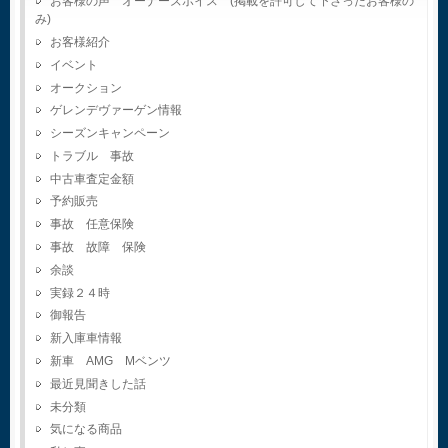
お客様の声 オーナーズボイス (掲載を許可して下さったお客様の
み)
お客様紹介
イベント
オークション
ゲレンデヴァーゲン情報
シーズンキャンペーン
トラブル 事故
中古車査定金額
予約販売
事故 任意保険
事故 故障 保険
余談
実録２４時
御報告
新入庫車情報
新車 AMG Mベンツ
最近見聞きした話
未分類
気になる商品