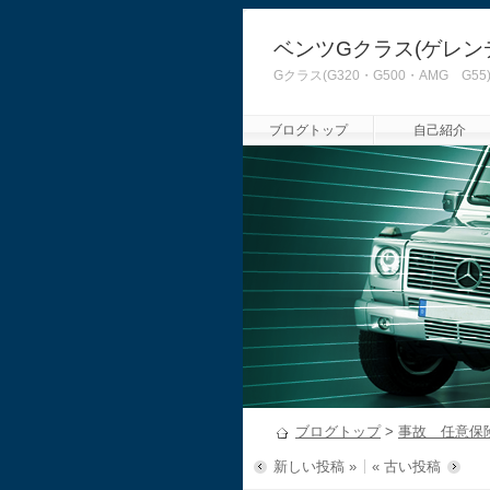
ベンツGクラス(ゲレン
Gクラス(G320・G500・AMG
ブログトップ
自己紹介
ブログトップ
>
事故 任意保
新しい投稿 »
« 古い投稿