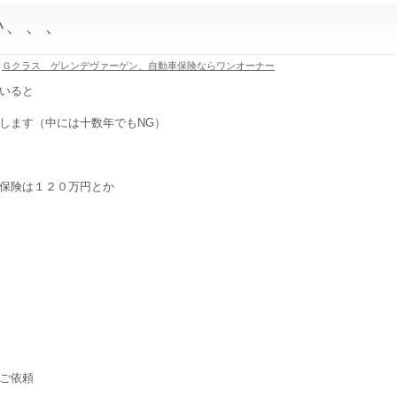
い、、、
Ｇクラス ゲレンデヴァーゲン、自動車保険ならワンオーナー
いると
します（中には十数年でもNG）
保険は１２０万円とか
ご依頼