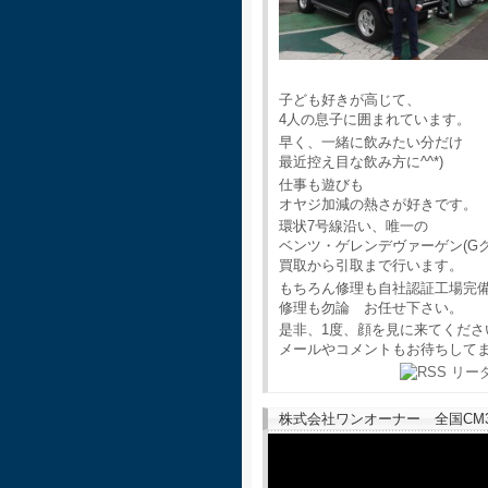
子ども好きが高じて、
4人の息子に囲まれています。
早く、一緒に飲みたい分だけ
最近控え目な飲み方に^^*)
仕事も遊びも
オヤジ加減の熱さが好きです。
環状7号線沿い、唯一の
ベンツ・ゲレンデヴァーゲン(G
買取から引取まで行います。
もちろん修理も自社認証工場完
修理も勿論 お任せ下さい。
是非、1度、顔を見に来てくださ
メールやコメントもお待ちして
株式会社ワンオーナー 全国CM30