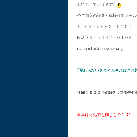
お待ちしております。
今ご加入の証券と車検証をメール
TEL０３－５６６２－０１０７
FAX０３－５６６２－０１０８
narahashi@oneowner.co.jp
———————————————
｢変わらないスタイルそれはこれ
———————————————
年間１０００台のGクラスを手掛
———————————————
新車は何処でも同じもの１０年、