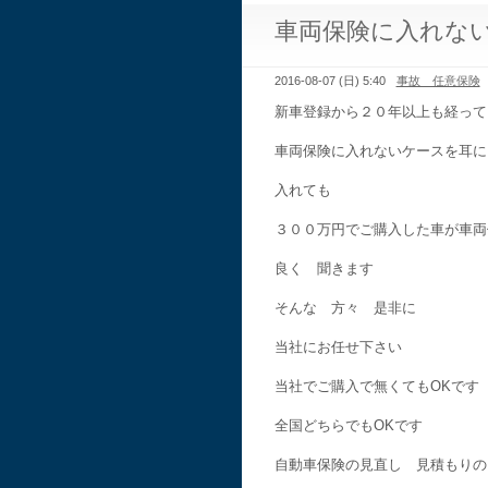
車両保険に入れな
2016-08-07 (日) 5:40
事故 任意保険
新車登録から２０年以上も経って
車両保険に入れないケースを耳に
入れても
３００万円でご購入した車が車両
良く 聞きます
そんな 方々 是非に
当社にお任せ下さい
当社でご購入で無くてもOKです
全国どちらでもOKです
自動車保険の見直し 見積もりの