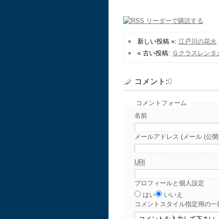
新しい投稿 »:
江戸川の花火
« 古い投稿:
Ｇクラスレンタ
コメント:
0
コメントフォーム
名前
メールアドレス (メール (公開
URI
プロフィールと個人設定
はい
いいえ
コメント
スタイル指定用の一