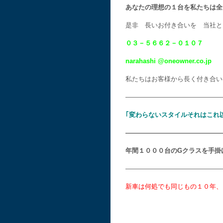
あなたの理想の１台を私たちは全
是非 長いお付き合いを 当社と
０３－５６６２－０１０７
narahashi @oneowner.co.jp
私たちはお客様から長く付き合い
———————————————
｢変わらないスタイルそれはこれ
———————————————
年間１０００台のGクラスを手掛
———————————————
新車は何処でも同じもの１０年、