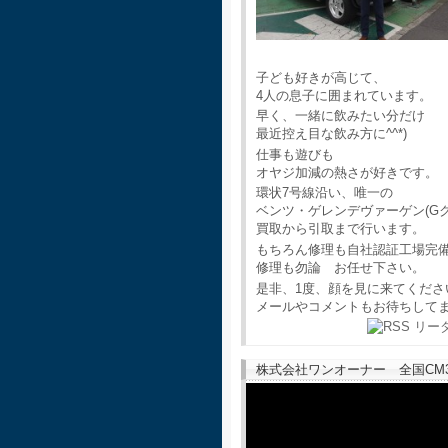
子ども好きが高じて、
4人の息子に囲まれています。
早く、一緒に飲みたい分だけ
最近控え目な飲み方に^^*)
仕事も遊びも
オヤジ加減の熱さが好きです。
環状7号線沿い、唯一の
ベンツ・ゲレンデヴァーゲン(G
買取から引取まで行います。
もちろん修理も自社認証工場完
修理も勿論 お任せ下さい。
是非、1度、顔を見に来てくださ
メールやコメントもお待ちして
株式会社ワンオーナー 全国CM30