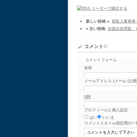
新しい投稿 »:
買取入庫車両
« 古い投稿:
全国出張買取 
コメント:
0
コメントフォーム
名前
メールアドレス (メール (公開
URI
プロフィールと個人設定
はい
いいえ
コメント
スタイル指定用の一