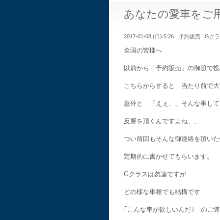
あなたの愛車をご
2017-01-08 (日) 5:26
予約販売
Gク
全国の皆様へ
以前から「予約販売」の御題で投
こちらからすると 当たり前で大
意外と 「えぇ、、そんな事して
反響を頂くんですよね、、
つい前回もそんな御連絡を頂いた
定期的に書かせてもらいます。
Gクラスは勿論ですが
どの様な車種でも結構です
｢こんな車が欲しいんだ｣ のご