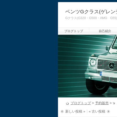
ベンツGクラス(ゲレン
Gクラス(G320・G500・AMG
ブログトップ
自己紹介
ブログトップ
>
予約販売
>
新しい投稿 »
« 古い投稿