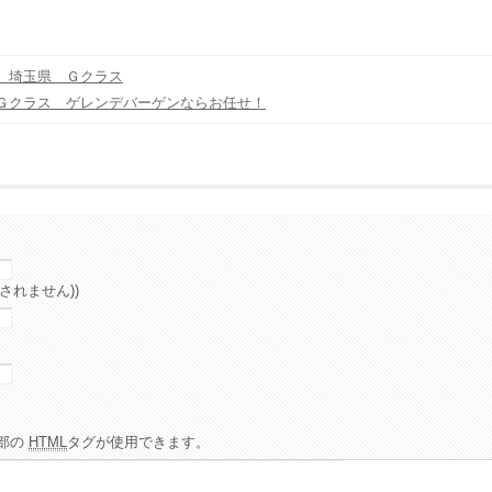
 埼玉県 Ｇクラス
Ｇクラス ゲレンデバーゲンならお任せ！
されません))
部の
HTML
タグが使用できます。