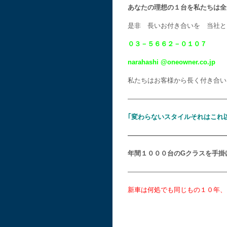
あなたの理想の１台を私たちは全
是非 長いお付き合いを 当社と
０３－５６６２－０１０７
narahashi @oneowner.co.jp
私たちはお客様から長く付き合い
———————————————
｢変わらないスタイルそれはこれ
———————————————
年間１０００台のGクラスを手掛
———————————————
新車は何処でも同じもの１０年、