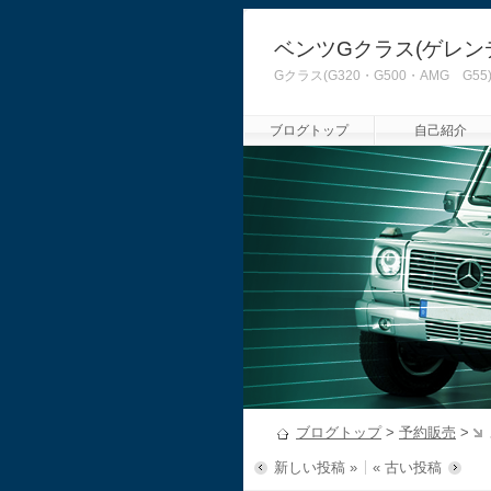
ベンツGクラス(ゲレン
Gクラス(G320・G500・AMG
ブログトップ
自己紹介
ブログトップ
>
予約販売
>
新しい投稿 »
« 古い投稿