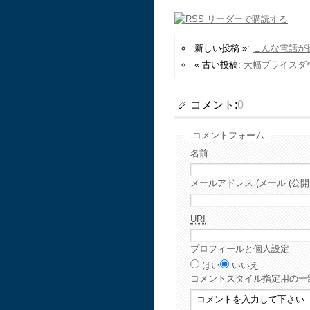
新しい投稿 »:
こんな電話が
« 古い投稿:
大幅プライスダ
コメント:
0
コメントフォーム
名前
メールアドレス (メール (公開
URI
プロフィールと個人設定
はい
いいえ
コメント
スタイル指定用の一