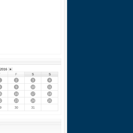
2016
»
T
F
S
S
1
2
3
4
8
9
10
11
5
16
17
18
2
23
24
25
9
30
31