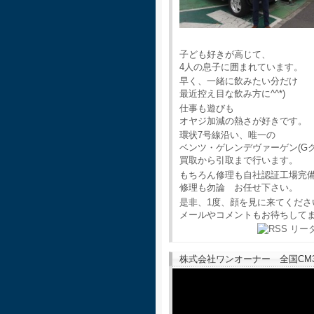
子ども好きが高じて、
4人の息子に囲まれています。
早く、一緒に飲みたい分だけ
最近控え目な飲み方に^^*)
仕事も遊びも
オヤジ加減の熱さが好きです。
環状7号線沿い、唯一の
ベンツ・ゲレンデヴァーゲン(G
買取から引取まで行います。
もちろん修理も自社認証工場完
修理も勿論 お任せ下さい。
是非、1度、顔を見に来てくださ
メールやコメントもお待ちして
株式会社ワンオーナー 全国CM30