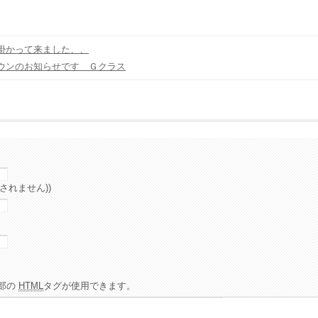
掛かって来ました、、
ウンのお知らせです Ｇクラス
されません))
部の
HTML
タグが使用できます。