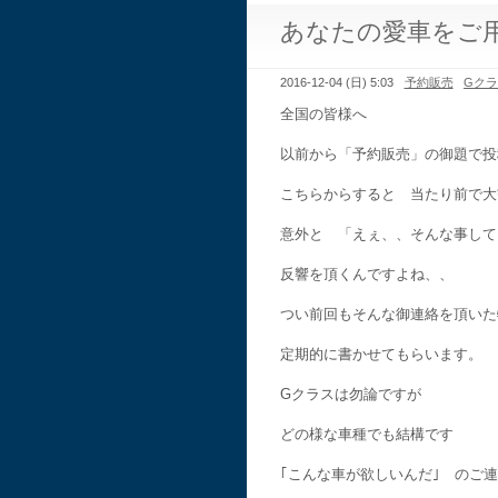
あなたの愛車をご
2016-12-04 (日) 5:03
予約販売
Gク
全国の皆様へ
以前から「予約販売」の御題で投
こちらからすると 当たり前で大
意外と 「えぇ、、そんな事して
反響を頂くんですよね、、
つい前回もそんな御連絡を頂いた
定期的に書かせてもらいます。
Gクラスは勿論ですが
どの様な車種でも結構です
｢こんな車が欲しいんだ｣ のご