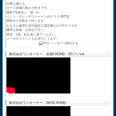
仕事も遊びも
オヤジ加減の熱さが好きです。
環状7号線沿い、唯一の
ベンツ・ゲレンデヴァーゲン(Gクラス)専門店
買取から引取まで行います。
もちろん修理も自社認証工場完備なのでGクラスの
修理も勿論 お任せ下さい。
是非、1度、顔を見に来てください。
メールやコメントもお待ちしてます。
株式会社ワンオーナー 全国CM30秒 BSフジver.
株式会社ワンオーナー WEBCM30秒