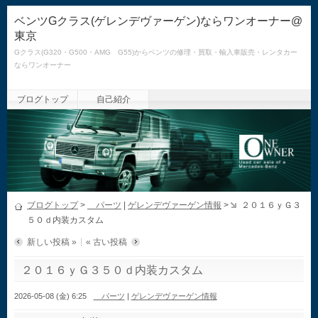
ベンツGクラス(ゲレンデヴァーゲン)ならワンオーナー@
東京
Gクラス(G320・G500・AMG G55)からベンツの修理・買取・輸入車販売・レンタカー
ならワンオーナー
ブログトップ
自己紹介
ブログトップ
>
パーツ
|
ゲレンデヴァーゲン情報
>
２０１６ｙＧ３
５０ｄ内装カスタム
新しい投稿 »
« 古い投稿
２０１６ｙＧ３５０ｄ内装カスタム
2026-05-08 (金) 6:25
パーツ
|
ゲレンデヴァーゲン情報