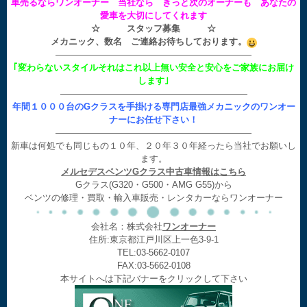
車売るならワンオーナー 当社なら きっと次のオーナーも あなたの
愛車を大切にしてくれます
☆ スタッフ募集 ☆
メカニック、数名 ご連絡お待ちしております。
——————————————————————
｢変わらないスタイルそれはこれ以上無い安全と安心をご家族にお届け
します｣
—————————————————————
年間１０００台のGクラスを手掛ける専門店最強メカニックのワンオー
ナーにお任せ下さい！
——————————————————————
新車は何処でも同じもの１０年、２０年３０年経ったら当社でお願いし
ます。
メルセデスベンツGクラス中古車情報はこちら
Gクラス(G320・G500・AMG G55)から
ベンツの修理・買取・輸入車販売・レンタカーならワンオーナー
会社名：株式会社
ワンオーナー
住所:東京都江戸川区上一色3-9-1
TEL:03-5662-0107
FAX:03-5662-0108
本サイトへは下記バナーをクリックして下さい