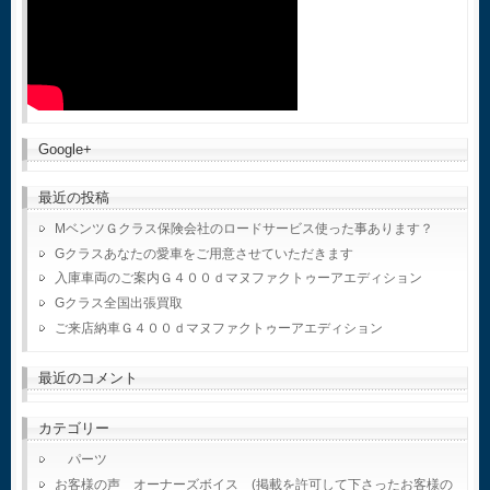
Google+
最近の投稿
MベンツＧクラス保険会社のロードサービス使った事あります？
Gクラスあなたの愛車をご用意させていただきます
入庫車両のご案内Ｇ４００ｄマヌファクトゥーアエディション
Gクラス全国出張買取
ご来店納車Ｇ４００ｄマヌファクトゥーアエディション
最近のコメント
カテゴリー
パーツ
お客様の声 オーナーズボイス (掲載を許可して下さったお客様の