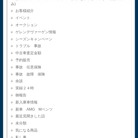
み)
お客様紹介
イベント
オークション
ゲレンデヴァーゲン情報
シーズンキャンペーン
トラブル 事故
中古車査定金額
予約販売
事故 任意保険
事故 故障 保険
余談
実録２４時
御報告
新入庫車情報
新車 AMG Mベンツ
最近見聞きした話
未分類
気になる商品
私し事