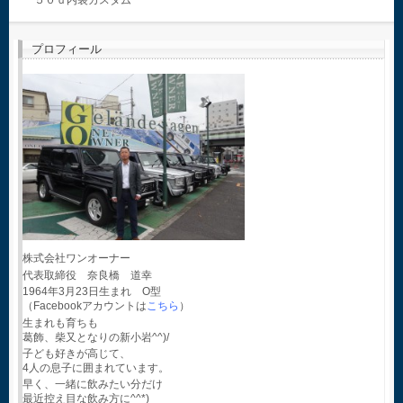
５０ｄ内装カスタム
プロフィール
株式会社ワンオーナー
代表取締役 奈良橋 道幸
1964年3月23日生まれ O型
（Facebookアカウントは
こちら
）
生まれも育ちも
葛飾、柴又となりの新小岩^^)/
子ども好きが高じて、
4人の息子に囲まれています。
早く、一緒に飲みたい分だけ
最近控え目な飲み方に^^*)