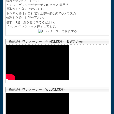
環状7号線沿い、唯一の
ベンツ・ゲレンデヴァーゲン(Gクラス)専門店
買取から引取まで行います。
もちろん修理も自社認証工場完備なのでGクラスの
修理も勿論 お任せ下さい。
是非、1度、顔を見に来てください。
メールやコメントもお待ちしてます。
株式会社ワンオーナー 全国CM30秒 BSフジver.
株式会社ワンオーナー WEBCM30秒