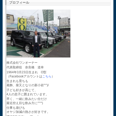
プロフィール
株式会社ワンオーナー
代表取締役 奈良橋 道幸
1964年3月23日生まれ O型
（Facebookアカウントは
こちら
）
生まれも育ちも
葛飾、柴又となりの新小岩^^)/
子ども好きが高じて、
4人の息子に囲まれています。
早く、一緒に飲みたい分だけ
最近控え目な飲み方に^^*)
仕事も遊びも
オヤジ加減の熱さが好きです。