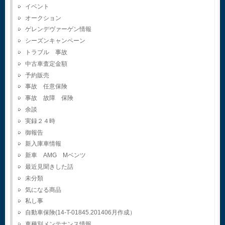
イベント
オークション
ゲレンデヴァーゲン情報
シーズンキャンペーン
トラブル 事故
中古車査定金額
予約販売
事故 任意保険
事故 故障 保険
余談
実録２４時
御報告
新入庫車情報
新車 AMG Mベンツ
最近見聞きした話
未分類
気になる商品
私し事
自動車保険(14-T-01845.201406月作成）
車種別メンテナンス情報