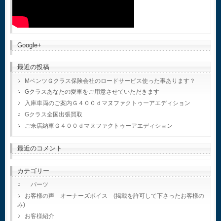
Google+
最近の投稿
MベンツＧクラス保険会社のロードサービス使った事あります？
Gクラスあなたの愛車をご用意させていただきます
入庫車両のご案内Ｇ４００ｄマヌファクトゥーアエディション
Gクラス全国出張買取
ご来店納車Ｇ４００ｄマヌファクトゥーアエディション
最近のコメント
カテゴリー
パーツ
お客様の声 オーナーズボイス (掲載を許可して下さったお客様の
み)
お客様紹介