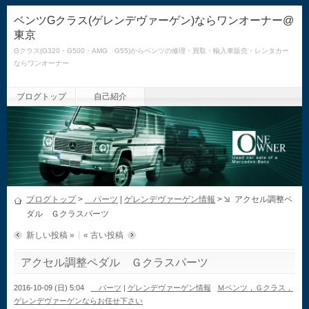
ベンツGクラス(ゲレンデヴァーゲン)ならワンオーナー@
東京
Gクラス(G320・G500・AMG G55)からベンツの修理・買取・輸入車販売・レンタカー
ならワンオーナー
ブログトップ
自己紹介
ブログトップ
>
パーツ
|
ゲレンデヴァーゲン情報
>
アクセル調整ペ
ダル Ｇクラスパーツ
新しい投稿 »
« 古い投稿
アクセル調整ペダル Ｇクラスパーツ
2016-10-09 (日) 5:04
パーツ
|
ゲレンデヴァーゲン情報
Ｍベンツ，Ｇクラス，
ゲレンデヴァーゲンならお任せ下さい