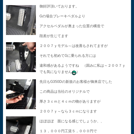
御好評頂いております。
Gの場合ブレーキペダルより
アクセルペダルが奥まった位置の構造で
段差が生じてます
２００７ｙモデル～は改善もされてますが
それでも初めてGに乗られる方には
違和感があるようですね （因みに私は～２００７ｙ
でも気になりません
）
先日もG350Dの新規のお客様が御来店でした
この商品は当社のオリジナルで
厚さ３ｃｍと４ｃｍの物がありますが
２００７ｙ～なら３ｃｍになります
ほぼほぼ 面になる感じでしょうか、、
１３，０００円工賃５，０００円で