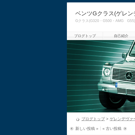
ベンツGクラス(ゲレン
Gクラス(G320・G500・AMG
ブログトップ
自己紹介
ブログトップ
>
ゲレンデヴァ
新しい投稿 »
« 古い投稿