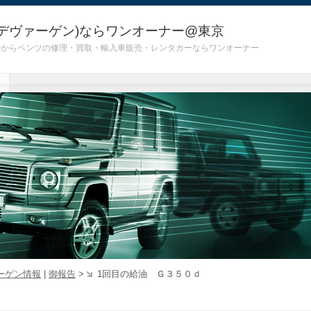
デヴァーゲン)ならワンオーナー@東京
 G55)からベンツの修理・買取・輸入車販売・レンタカーならワンオーナー
ーゲン情報
|
御報告
>
1回目の給油 Ｇ３５０ｄ