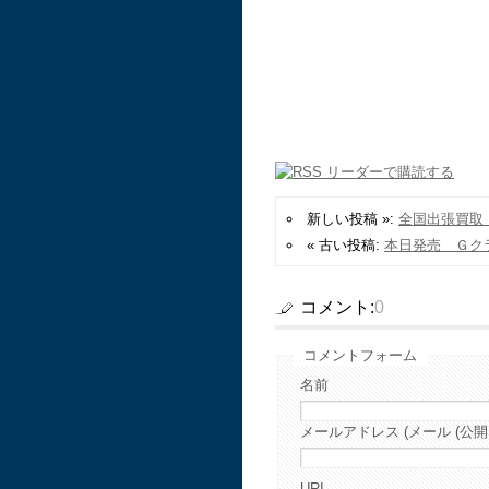
新しい投稿 »:
全国出張買取
« 古い投稿:
本日発売 Ｇク
コメント:
0
コメントフォーム
名前
メールアドレス (メール (公開
URI