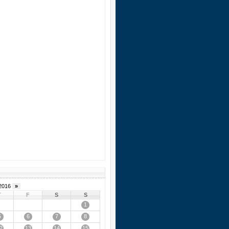
2016
»
T
F
S
S
1
5
6
7
8
2
13
14
15