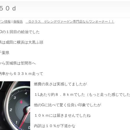
５０ｄ
ゲン情報
|
御報告
Gクラス ゲレンデヴァーゲン専門店ならワンオーナー！！
50Dの１回目の給油でした
県は成田に横浜は大黒ふ頭
千葉県
から茨城県は笠間市へ
納車から６３３ｋｍ走って
燃費の良さは実感してましたが
１Lあたり約８．８ｋｍでした（もっと走った感じでし
他のGに比べて驚く位良い印象でしたが
１０ｋｍには届きませんでしたね
内訳は１０％が下道かな