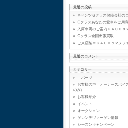
最近の投稿
MベンツＧクラス保険会社の
Gクラスあなたの愛車をご用
入庫車両のご案内Ｇ４００ｄ
Gクラス全国出張買取
ご来店納車Ｇ４００ｄマヌフ
最近のコメント
カテゴリー
パーツ
お客様の声 オーナーズボイ
のみ)
お客様紹介
イベント
オークション
ゲレンデヴァーゲン情報
シーズンキャンペーン