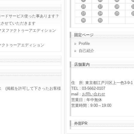
16
17
18
1
23
24
25
2
ロードサービス使った事あります？
30
31
意させていただきます
マヌファクトゥーアエディション
固定ページ
Profile
ァクトゥーアエディション
自己紹介
店舗案内
住 所: 東京都江戸川区上一色3-9-1
TEL : 03-5662-0107
ス (掲載を許可して下さったお客様
mail :
お問い合わせ
営業日 : 年中無休
営業時間 : 9:00～19:00
外部PR