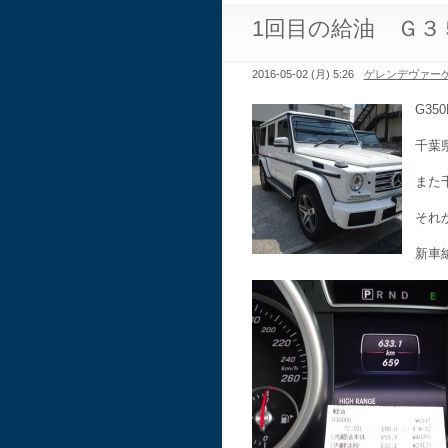
1回目の給油 Ｇ３
2016-05-02 (月) 5:26
ゲレンデヴァー
G3
千葉
また
それ
新車