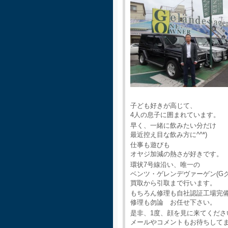
子ども好きが高じて、
4人の息子に囲まれています。
早く、一緒に飲みたい分だけ
最近控え目な飲み方に^^*)
仕事も遊びも
オヤジ加減の熱さが好きです。
環状7号線沿い、唯一の
ベンツ・ゲレンデヴァーゲン(G
買取から引取まで行います。
もちろん修理も自社認証工場完
修理も勿論 お任せ下さい。
是非、1度、顔を見に来てくださ
メールやコメントもお待ちして