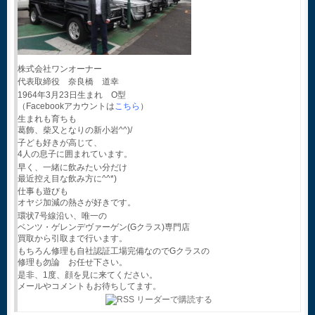
株式会社ワンオーナー
代表取締役 奈良橋 道幸
1964年3月23日生まれ O型
（Facebookアカウントは
こちら
）
生まれも育ちも
葛飾、柴又となりの新小岩^^)/
子ども好きが高じて、
4人の息子に囲まれています。
早く、一緒に飲みたい分だけ
最近控え目な飲み方に^^*)
仕事も遊びも
オヤジ加減の熱さが好きです。
環状7号線沿い、唯一の
ベンツ・ゲレンデヴァーゲン(Gクラス)専門店
買取から引取まで行います。
もちろん修理も自社認証工場完備なのでGクラスの
修理も勿論 お任せ下さい。
是非、1度、顔を見に来てください。
メールやコメントもお待ちしてます。