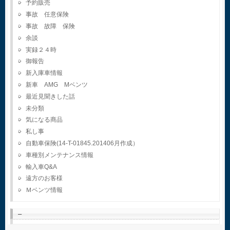
予約販売
事故 任意保険
事故 故障 保険
余談
実録２４時
御報告
新入庫車情報
新車 AMG Mベンツ
最近見聞きした話
未分類
気になる商品
私し事
自動車保険(14-T-01845.201406月作成）
車種別メンテナンス情報
輸入車Q&A
遠方のお客様
Ｍベンツ情報
–