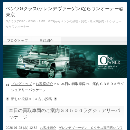
ベンツGクラス(ゲレンデヴァーゲン)ならワンオーナー@
東京
Gクラス(G320・G500・AMG G55)からベンツの修理・買取・輸入車販売・レンタカー
ならワンオーナー
ブログトップ
自己紹介
ブログトップ
>
お客様紹介
>
本日の買取車両のご案内Ｇ３５０ｄラグ
ジュアリーパッケージ
新しい投稿 »
« 古い投稿
本日の買取車両のご案内Ｇ３５０ｄラグジュアリーパ
ッケージ
2026-01-28 (水) 12:52
お客様紹介
ゲレンデヴァーゲン Ｇクラス専門店ならワ