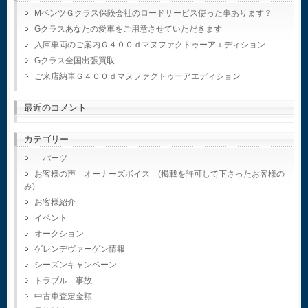
MベンツＧクラス保険会社のロードサービス使った事あります？
Gクラスあなたの愛車をご用意させていただきます
入庫車両のご案内Ｇ４００ｄマヌファクトゥーアエディション
Gクラス全国出張買取
ご来店納車Ｇ４００ｄマヌファクトゥーアエディション
最近のコメント
カテゴリー
パーツ
お客様の声 オーナーズボイス (掲載を許可して下さったお客様の
み)
お客様紹介
イベント
オークション
ゲレンデヴァーゲン情報
シーズンキャンペーン
トラブル 事故
中古車査定金額