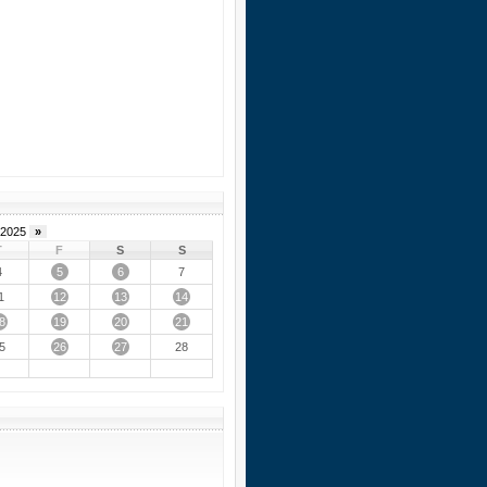
2025
»
T
F
S
S
5
6
4
7
12
13
14
1
8
19
20
21
26
27
5
28