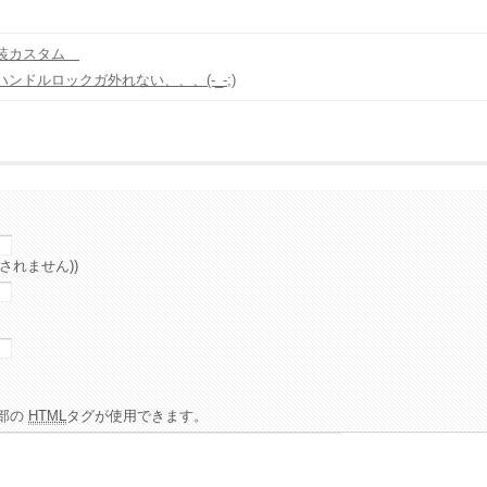
内装カスタム
ンドルロックガ外れない、、、(-_-;)
されません))
部の
HTML
タグが使用できます。