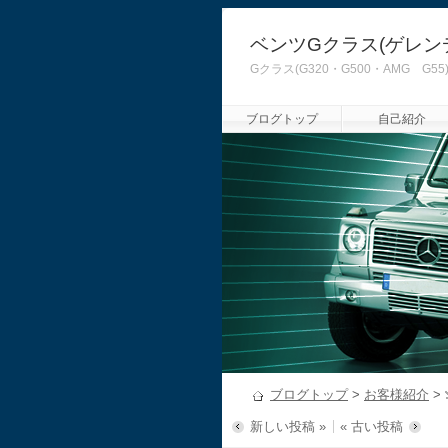
ベンツGクラス(ゲレン
Gクラス(G320・G500・AMG
ブログトップ
自己紹介
ブログトップ
>
お客様紹介
>
新しい投稿 »
« 古い投稿