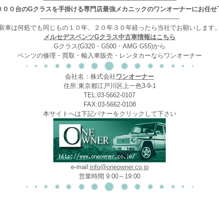
０００台のGクラスを手掛ける専門店最強メカニックのワンオーナーにお任せ
——————————————————————
新車は何処でも同じもの１０年、２０年３０年経ったら当社でお願いします
メルセデスベンツGクラス中古車情報はこちら
Gクラス(G320・G500・AMG G55)から
ベンツの修理・買取・輸入車販売・レンタカーならワンオーナー
会社名：株式会社
ワンオーナー
住所:東京都江戸川区上一色3-9-1
TEL:03-5662-0107
FAX:03-5662-0108
本サイトへは下記バナーをクリックして下さい
e-mail:
info@oneowner.co.jp
営業時間 9:00～19:00