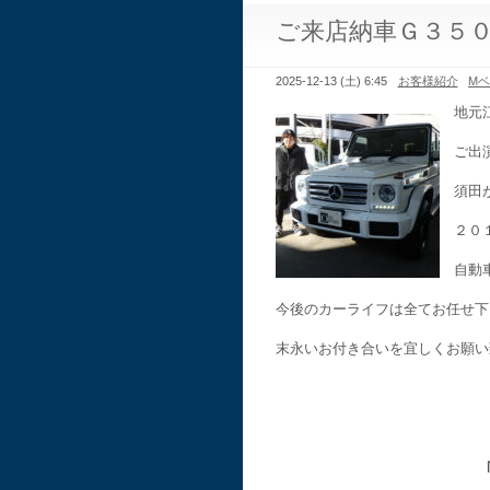
ご来店納車Ｇ３５
2025-12-13 (土) 6:45
お客様紹介
M
地元
ご出
須田
２０
自動
今後のカーライフは全てお任せ下
末永いお付き合いを宜しくお願い