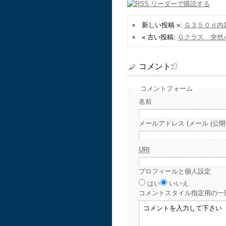
新しい投稿 »:
Ｇ３５０ｄ
« 古い投稿:
Ｇクラス 突然ハ
コメント:
0
コメントフォーム
名前
メールアドレス (メール (公開
URI
プロフィールと個人設定
はい
いいえ
コメント
スタイル指定用の一