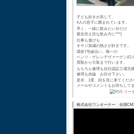
子ども好きが高じて、
4人の息子に囲まれています。
早く、一緒に飲みたい分だけ
最近控え目な飲み方に^^*)
仕事も遊びも
オヤジ加減の熱さが好きです。
環状7号線沿い、唯一の
ベンツ・ゲレンデヴァーゲン(G
買取から引取まで行います。
もちろん修理も自社認証工場完
修理も勿論 お任せ下さい。
是非、1度、顔を見に来てくださ
メールやコメントもお待ちして
株式会社ワンオーナー 全国CM30