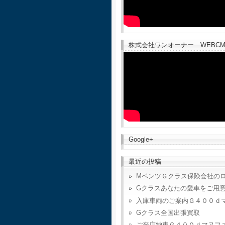
株式会社ワンオーナー WEBCM
Google+
最近の投稿
MベンツＧクラス保険会社の
Gクラスあなたの愛車をご用
入庫車両のご案内Ｇ４００ｄ
Gクラス全国出張買取
ご来店納車Ｇ４００ｄマヌフ