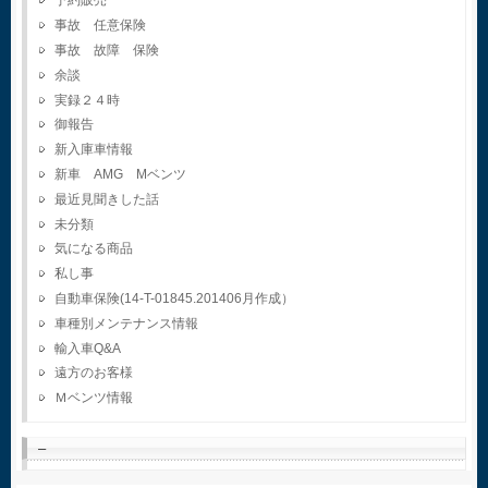
予約販売
事故 任意保険
事故 故障 保険
余談
実録２４時
御報告
新入庫車情報
新車 AMG Mベンツ
最近見聞きした話
未分類
気になる商品
私し事
自動車保険(14-T-01845.201406月作成）
車種別メンテナンス情報
輸入車Q&A
遠方のお客様
Ｍベンツ情報
–