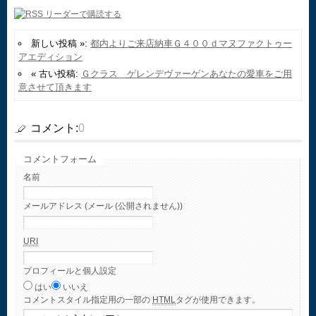
新しい投稿 »:
都内よりご来店納車Ｇ４００ｄマヌファクトゥー
アエディション
« 古い投稿:
Ｇクラス ゲレンデヴァーゲンあなたの愛車をご用
意させて頂きます
コメント:
0
コメントフォーム
名前
メールアドレス (メール (公開されません))
URI
プロフィールと個人設定
はい
いいえ
コメント
スタイル指定用の一部の
HTML
タグが使用できます。