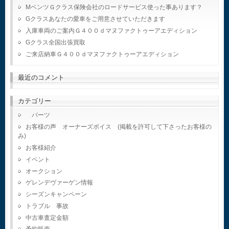
MベンツＧクラス保険会社のロードサービス使った事あります？
Gクラスあなたの愛車をご用意させていただきます
入庫車両のご案内Ｇ４００ｄマヌファクトゥーアエディション
Gクラス全国出張買取
ご来店納車Ｇ４００ｄマヌファクトゥーアエディション
最近のコメント
カテゴリー
パーツ
お客様の声 オーナーズボイス (掲載を許可して下さったお客様の
み)
お客様紹介
イベント
オークション
ゲレンデヴァーゲン情報
シーズンキャンペーン
トラブル 事故
中古車査定金額