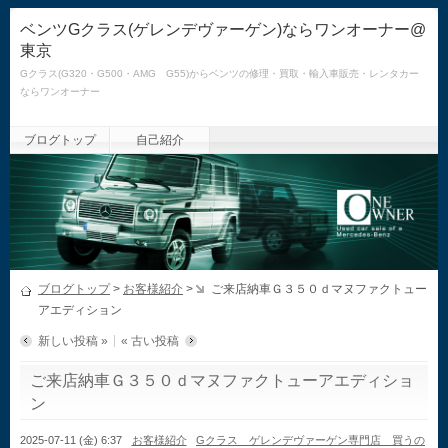
ベンツGクラス(ゲレンデヴァーゲン)ならワンオーナー@
東京
Gクラス(G320・G500・AMG G55)からベンツの修理・買取・輸入車販売・レンタカー
ならワンオーナー
ブログトップ
自己紹介
ブログトップ
>
お客様紹介
>
ご来店納車Ｇ３５０ｄマヌファクトュー
アエディション
新しい投稿 »
« 古い投稿
ご来店納車Ｇ３５０ｄマヌファクトューアエディショ
ン
2025-07-11 (金) 6:37
お客様紹介
Gクラス ゲレンデヴァーゲン専門店 買うの