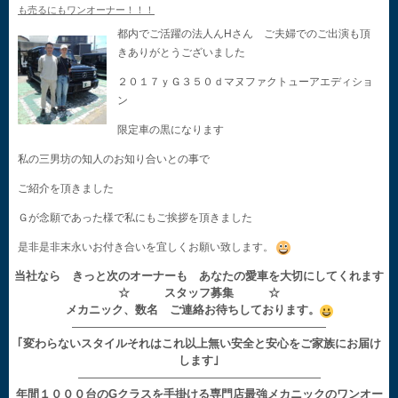
も売るにもワンオーナー！！！
都内でご活躍の法人んHさん ご夫婦でのご出演も頂
きありがとうございました
２０１７ｙＧ３５０ｄマヌファクトューアエディショ
ン
限定車の黒になります
私の三男坊の知人のお知り合いとの事で
ご紹介を頂きました
Ｇが念願であった様で私にもご挨拶を頂きました
是非是非末永いお付き合いを宜しくお願い致します。
当社なら きっと次のオーナーも あなたの愛車を大切にしてくれます
☆ スタッフ募集 ☆
メカニック、数名 ご連絡お待ちしております。
——————————————————————
｢変わらないスタイルそれはこれ以上無い安全と安心をご家族にお届け
します｣
—————————————————————
年間１０００台のGクラスを手掛ける専門店最強メカニックのワンオー