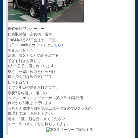
株式会社ワンオーナー
代表取締役 奈良橋 道幸
1964年3月23日生まれ O型
（Facebookアカウントは
こちら
）
生まれも育ちも
葛飾、柴又となりの新小岩^^)/
子ども好きが高じて、
4人の息子に囲まれています。
早く、一緒に飲みたい分だけ
最近控え目な飲み方に^^*)
仕事も遊びも
オヤジ加減の熱さが好きです。
環状7号線沿い、唯一の
ベンツ・ゲレンデヴァーゲン(Gクラス)専門店
買取から引取まで行います。
もちろん修理も自社認証工場完備なのでGクラスの
修理も勿論 お任せ下さい。
是非、1度、顔を見に来てください。
メールやコメントもお待ちしてます。