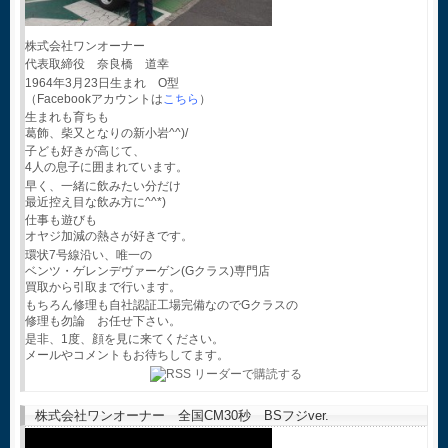
株式会社ワンオーナー
代表取締役 奈良橋 道幸
1964年3月23日生まれ O型
（Facebookアカウントは
こちら
）
生まれも育ちも
葛飾、柴又となりの新小岩^^)/
子ども好きが高じて、
4人の息子に囲まれています。
早く、一緒に飲みたい分だけ
最近控え目な飲み方に^^*)
仕事も遊びも
オヤジ加減の熱さが好きです。
環状7号線沿い、唯一の
ベンツ・ゲレンデヴァーゲン(Gクラス)専門店
買取から引取まで行います。
もちろん修理も自社認証工場完備なのでGクラスの
修理も勿論 お任せ下さい。
是非、1度、顔を見に来てください。
メールやコメントもお待ちしてます。
株式会社ワンオーナー 全国CM30秒 BSフジver.