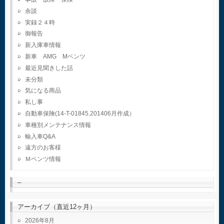
余談
実録２４時
御報告
新入庫車情報
新車 AMG Mベンツ
最近見聞きした話
未分類
気になる商品
私し事
自動車保険(14-T-01845.201406月作成）
車種別メンテナンス情報
輸入車Q&A
遠方のお客様
Ｍベンツ情報
–
アーカイブ（直近12ヶ月）
2026年8月