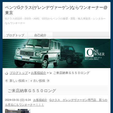
ベンツGクラス(ゲレンデヴァーゲン)ならワンオーナー@
東京
Gクラス(G320・G500・AMG G55)からベンツの修理・買取・輸入車販売・レンタカー
ならワンオーナー
ブログトップ
自己紹介
ブログトップ
>
お客様紹介
>
ご来店納車Ｇ５５０ロング
新しい投稿 »
« 古い投稿
ご来店納車Ｇ５５０ロング
2024-03-31 (日) 6:24
お客様紹介
Gクラス ゲレンデヴァーゲン専門店 買うの
も売るにもワンオーナー！！！