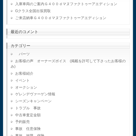
入庫車両のご案内Ｇ４００ｄマヌファクトゥーアエディション
Gクラス全国出張買取
ご来店納車Ｇ４００ｄマヌファクトゥーアエディション
最近のコメント
カテゴリー
パーツ
お客様の声 オーナーズボイス (掲載を許可して下さったお客様の
み)
お客様紹介
イベント
オークション
ゲレンデヴァーゲン情報
シーズンキャンペーン
トラブル 事故
中古車査定金額
予約販売
事故 任意保険
事故 故障 保険