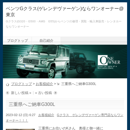
ベンツGクラス(ゲレンデヴァーゲン)ならワンオーナー@
東京
Gクラス(G320・G500・AMG G55)からベンツの修理・買取・輸入車販売・レンタカー
ならワンオーナー
ブログトップ
自己紹介
ブログトップ
>
お客様紹介
>
三重県へご納車G300L
新しい投稿 »
« 古い投稿
三重県へご納車G300L
2023-02-12 (日) 6:27
お客様紹介
Gクラス ゲレンデヴァーゲン専門店ならワン
オーナー！！！
三重県にお住いのKさん 奥様と御一緒に