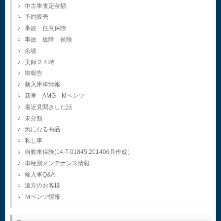
中古車査定金額
予約販売
事故 任意保険
事故 故障 保険
余談
実録２４時
御報告
新入庫車情報
新車 AMG Mベンツ
最近見聞きした話
未分類
気になる商品
私し事
自動車保険(14-T-01845.201406月作成）
車種別メンテナンス情報
輸入車Q&A
遠方のお客様
Ｍベンツ情報
–