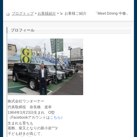
ブログトップ
>
お客様紹介
>
お客様ご紹介 「Meet Dining 中條」
プロフィール
株式会社ワンオーナー
代表取締役 奈良橋 道幸
1964年3月23日生まれ O型
（Facebookアカウントは
こちら
）
生まれも育ちも
葛飾、柴又となりの新小岩^^)/
子ども好きが高じて、