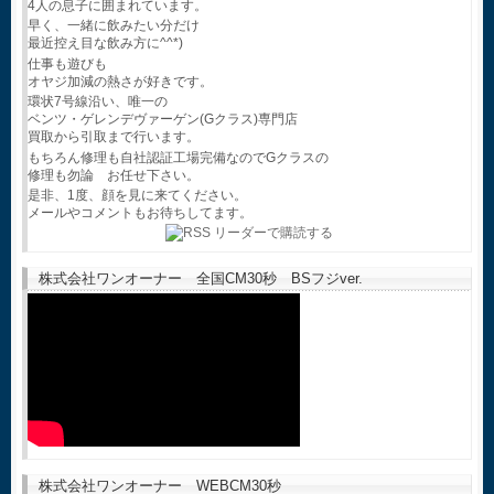
4人の息子に囲まれています。
早く、一緒に飲みたい分だけ
最近控え目な飲み方に^^*)
仕事も遊びも
オヤジ加減の熱さが好きです。
環状7号線沿い、唯一の
ベンツ・ゲレンデヴァーゲン(Gクラス)専門店
買取から引取まで行います。
もちろん修理も自社認証工場完備なのでGクラスの
修理も勿論 お任せ下さい。
是非、1度、顔を見に来てください。
メールやコメントもお待ちしてます。
株式会社ワンオーナー 全国CM30秒 BSフジver.
株式会社ワンオーナー WEBCM30秒