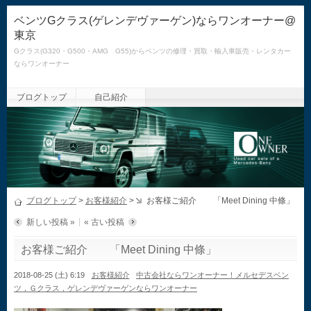
ベンツGクラス(ゲレンデヴァーゲン)ならワンオーナー@
東京
Gクラス(G320・G500・AMG G55)からベンツの修理・買取・輸入車販売・レンタカー
ならワンオーナー
ブログトップ
自己紹介
ブログトップ
>
お客様紹介
>
お客様ご紹介 「Meet Dining 中條」
新しい投稿 »
« 古い投稿
お客様ご紹介 「Meet Dining 中條」
2018-08-25 (土) 6:19
お客様紹介
中古会社ならワンオーナー！メルセデスベン
ツ，Ｇクラス，ゲレンデヴァーゲンならワンオーナー