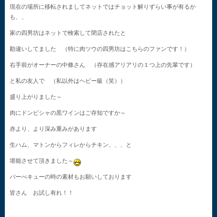
現在の場所に移転されましてネットではチョット解りずらい事が有るか
も、、
家の四男坊はネットで検索して閉店されたと
勘違いしてました （特に肉ツウの四男坊はこちらのファンです！）
右手前がオーナーの中條さん （存在感アリアリの１つ上の先輩です）
と私の友人で （私以外はヘビー級（笑））
盛り上がりました～
肉にドンピシャの黒ワインはご存知ですか～
赤より、より深み重みがあります
生ハム、マトンからフィレからチキン、、、と
堪能させて頂きました～
バーべキューの時の素材もお願いしております
皆さん お試し有れ！！