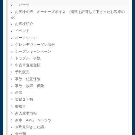
パーツ
お客様の声 オーナーズボイス (掲載を許可して下さったお客様の
み)
お客様紹介
イベント
オークション
ゲレンデヴァーゲン情報
シーズンキャンペーン
トラブル 事故
中古車査定金額
予約販売
事故 任意保険
事故 故障 保険
余談
実録２４時
御報告
新入庫車情報
新車 AMG Mベンツ
最近見聞きした話
未分類