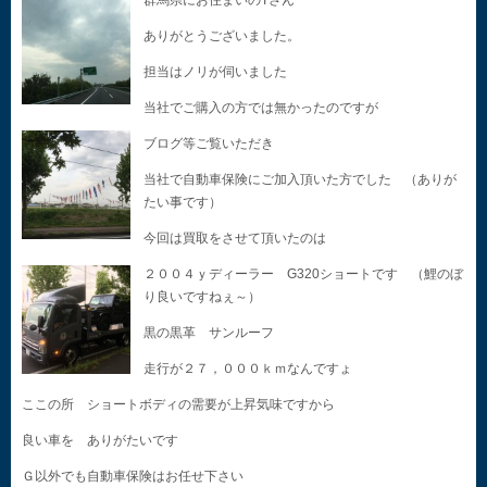
群馬県にお住まいのTさん
ありがとうございました。
担当はノリが伺いました
当社でご購入の方では無かったのですが
ブログ等ご覧いただき
当社で自動車保険にご加入頂いた方でした （ありが
たい事です）
今回は買取をさせて頂いたのは
２００４ｙディーラー G320ショートです （鯉のぼ
り良いですねぇ～）
黒の黒革 サンルーフ
走行が２７，０００ｋｍなんですょ
ここの所 ショートボディの需要が上昇気味ですから
良い車を ありがたいです
Ｇ以外でも自動車保険はお任せ下さい