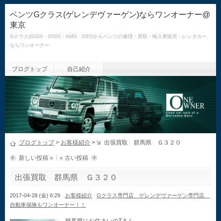
ベンツGクラス(ゲレンデヴァーゲン)ならワンオーナー@
東京
Gクラス(G320・G500・AMG G55)からベンツの修理・買取・輸入車販売・レンタカー
ならワンオーナー
ブログトップ
自己紹介
ブログトップ
>
お客様紹介
>
出張買取 群馬県 Ｇ３２０
新しい投稿 »
« 古い投稿
出張買取 群馬県 Ｇ３２０
2017-04-28 (金) 6:29
お客様紹介
Gクラス専門店 ゲレンデヴァーゲン専門店
自動車保険もワンオーナー！！