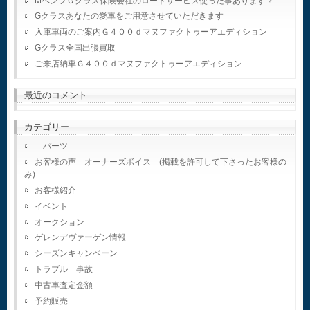
MベンツＧクラス保険会社のロードサービス使った事あります？
Gクラスあなたの愛車をご用意させていただきます
入庫車両のご案内Ｇ４００ｄマヌファクトゥーアエディション
Gクラス全国出張買取
ご来店納車Ｇ４００ｄマヌファクトゥーアエディション
最近のコメント
カテゴリー
パーツ
お客様の声 オーナーズボイス (掲載を許可して下さったお客様の
み)
お客様紹介
イベント
オークション
ゲレンデヴァーゲン情報
シーズンキャンペーン
トラブル 事故
中古車査定金額
予約販売