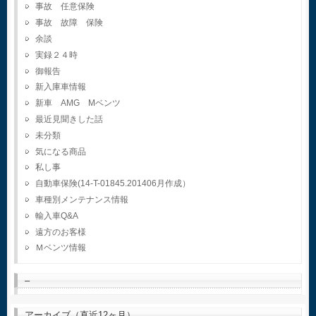
事故 任意保険
事故 故障 保険
余談
実録２４時
御報告
新入庫車情報
新車 AMG Mベンツ
最近見聞きした話
未分類
気になる商品
私し事
自動車保険(14-T-01845.201406月作成）
車種別メンテナンス情報
輸入車Q&A
遠方のお客様
Ｍベンツ情報
–
アーカイブ（直近12ヶ月）