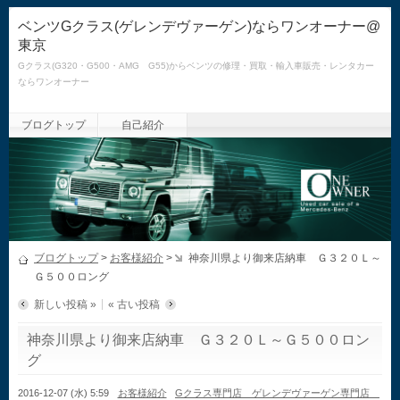
ベンツGクラス(ゲレンデヴァーゲン)ならワンオーナー@
東京
Gクラス(G320・G500・AMG G55)からベンツの修理・買取・輸入車販売・レンタカー
ならワンオーナー
ブログトップ
自己紹介
ブログトップ
>
お客様紹介
>
神奈川県より御来店納車 Ｇ３２０Ｌ～
Ｇ５００ロング
新しい投稿 »
« 古い投稿
神奈川県より御来店納車 Ｇ３２０Ｌ～Ｇ５００ロン
グ
2016-12-07 (水) 5:59
お客様紹介
Gクラス専門店 ゲレンデヴァーゲン専門店