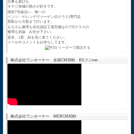
仕事も遊びも
オヤジ加減の熱さが好きです。
環状7号線沿い、唯一の
ベンツ・ゲレンデヴァーゲン(Gクラス)専門店
買取から引取まで行います。
もちろん修理も自社認証工場完備なのでGクラスの
修理も勿論 お任せ下さい。
是非、1度、顔を見に来てください。
メールやコメントもお待ちしてます。
株式会社ワンオーナー 全国CM30秒 BSフジver.
株式会社ワンオーナー WEBCM30秒