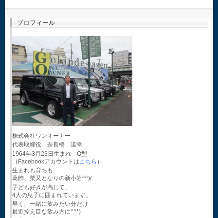
プロフィール
株式会社ワンオーナー
代表取締役 奈良橋 道幸
1964年3月23日生まれ O型
（Facebookアカウントは
こちら
）
生まれも育ちも
葛飾、柴又となりの新小岩^^)/
子ども好きが高じて、
4人の息子に囲まれています。
早く、一緒に飲みたい分だけ
最近控え目な飲み方に^^*)