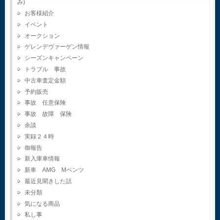
み)
お客様紹介
イベント
オークション
ゲレンデヴァーゲン情報
シーズンキャンペーン
トラブル 事故
中古車査定金額
予約販売
事故 任意保険
事故 故障 保険
余談
実録２４時
御報告
新入庫車情報
新車 AMG Mベンツ
最近見聞きした話
未分類
気になる商品
私し事