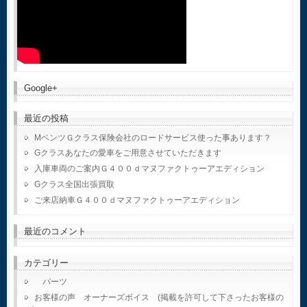
Google+
最近の投稿
MベンツＧクラス保険会社のロードサービス使った事あります？
Gクラスあなたの愛車をご用意させていただきます
入庫車両のご案内Ｇ４００ｄマヌファクトゥーアエディション
Gクラス全国出張買取
ご来店納車Ｇ４００ｄマヌファクトゥーアエディション
最近のコメント
カテゴリー
パーツ
お客様の声 オーナーズボイス (掲載を許可して下さったお客様の