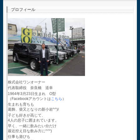
プロフィール
株式会社ワンオーナー
代表取締役 奈良橋 道幸
1964年3月23日生まれ O型
（Facebookアカウントは
こちら
）
生まれも育ちも
葛飾、柴又となりの新小岩^^)/
子ども好きが高じて、
4人の息子に囲まれています。
早く、一緒に飲みたい分だけ
最近控え目な飲み方に^^*)
仕事も遊びも