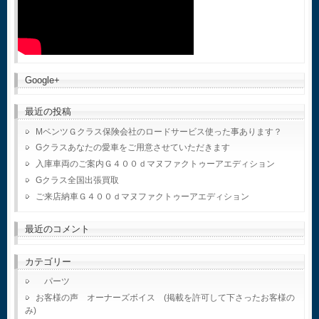
Google+
最近の投稿
MベンツＧクラス保険会社のロードサービス使った事あります？
Gクラスあなたの愛車をご用意させていただきます
入庫車両のご案内Ｇ４００ｄマヌファクトゥーアエディション
Gクラス全国出張買取
ご来店納車Ｇ４００ｄマヌファクトゥーアエディション
最近のコメント
カテゴリー
パーツ
お客様の声 オーナーズボイス (掲載を許可して下さったお客様の
み)