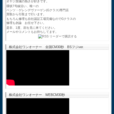
オヤジ加減の熱さが好きです。
環状7号線沿い、唯一の
ベンツ・ゲレンデヴァーゲン(Gクラス)専門店
買取から引取まで行います。
もちろん修理も自社認証工場完備なのでGクラスの
修理も勿論 お任せ下さい。
是非、1度、顔を見に来てください。
メールやコメントもお待ちしてます。
株式会社ワンオーナー 全国CM30秒 BSフジver.
株式会社ワンオーナー WEBCM30秒