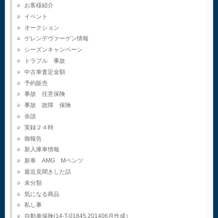
お客様紹介
イベント
オークション
ゲレンデヴァーゲン情報
シーズンキャンペーン
トラブル 事故
中古車査定金額
予約販売
事故 任意保険
事故 故障 保険
余談
実録２４時
御報告
新入庫車情報
新車 AMG Mベンツ
最近見聞きした話
未分類
気になる商品
私し事
自動車保険(14-T-01845.201406月作成）