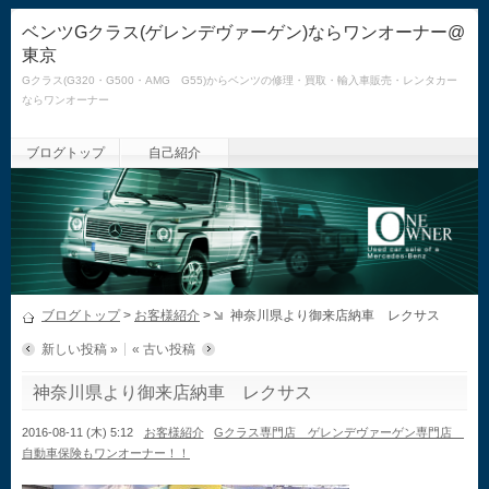
ベンツGクラス(ゲレンデヴァーゲン)ならワンオーナー@
東京
Gクラス(G320・G500・AMG G55)からベンツの修理・買取・輸入車販売・レンタカー
ならワンオーナー
ブログトップ
自己紹介
ブログトップ
>
お客様紹介
>
神奈川県より御来店納車 レクサス
新しい投稿 »
« 古い投稿
神奈川県より御来店納車 レクサス
2016-08-11 (木) 5:12
お客様紹介
Gクラス専門店 ゲレンデヴァーゲン専門店
自動車保険もワンオーナー！！