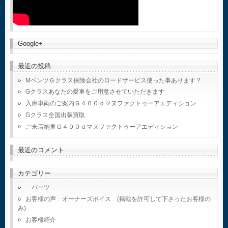
Google+
最近の投稿
MベンツＧクラス保険会社のロードサービス使った事あります？
Gクラスあなたの愛車をご用意させていただきます
入庫車両のご案内Ｇ４００ｄマヌファクトゥーアエディション
Gクラス全国出張買取
ご来店納車Ｇ４００ｄマヌファクトゥーアエディション
最近のコメント
カテゴリー
パーツ
お客様の声 オーナーズボイス (掲載を許可して下さったお客様の
み)
お客様紹介