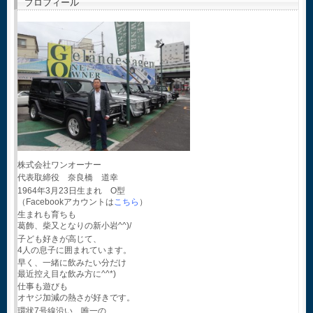
プロフィール
株式会社ワンオーナー
代表取締役 奈良橋 道幸
1964年3月23日生まれ O型
（Facebookアカウントは
こちら
）
生まれも育ちも
葛飾、柴又となりの新小岩^^)/
子ども好きが高じて、
4人の息子に囲まれています。
早く、一緒に飲みたい分だけ
最近控え目な飲み方に^^*)
仕事も遊びも
オヤジ加減の熱さが好きです。
環状7号線沿い、唯一の