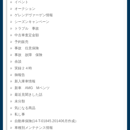
イベント
オークション
ゲレンデヴァーゲン情報
シーズンキャンペーン
トラブル 事故
中古車査定金額
予約販売
事故 任意保険
事故 故障 保険
余談
実録２４時
御報告
新入庫車情報
新車 AMG Mベンツ
最近見聞きした話
未分類
気になる商品
私し事
自動車保険(14-T-01845.201406月作成）
車種別メンテナンス情報